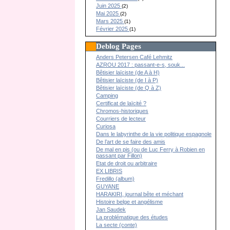
Juin 2025
(2)
Mai 2025
(2)
Mars 2025
(1)
Février 2025
(1)
Deblog Pages
Anders Petersen Café Lehmitz
AZROU 2017 : passant-e-s, souk...
Bêtisier laïciste (de A à H)
Bêtisier laïciste (de I à P)
Bêtisier laïciste (de Q à Z)
Camping
Certificat de laïcité ?
Chromos-historiques
Courriers de lecteur
Curiosa
Dans le labyrinthe de la vie politique espagnole
De l’art de se faire des amis
De mal en pis (ou de Luc Ferry à Robien en
passant par Fillon)
Etat de droit ou arbitraire
EX LIBRIS
Fredillo (album)
GUYANE
HARAKIRI, journal bête et méchant
Histoire belge et angélisme
Jan Saudek
La problématique des études
La secte (conte)