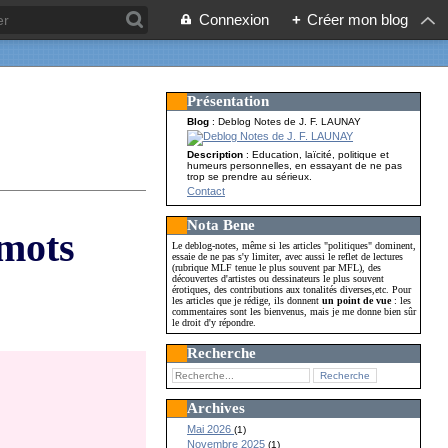
Connexion
+
Créer mon blog
Présentation
Blog
: Deblog Notes de J. F. LAUNAY
Description
: Education, laïcité, politique et
humeurs personnelles, en essayant de ne pas
trop se prendre au sérieux.
Contact
Nota Bene
mots
Le deblog-notes, même si les articles "politiques" dominent,
essaie de ne pas s'y limiter, avec aussi le reflet de lectures
(rubrique MLF tenue le plus souvent par MFL), des
découvertes d'artistes ou dessinateurs le plus souvent
érotiques, des contributions aux tonalités diverses,etc. Pour
les articles que je rédige, ils donnent
un point de vue
: les
commentaires sont les bienvenus, mais je me donne bien sûr
le droit d'y répondre.
Recherche
Archives
Mai 2026
(1)
Novembre 2025
(1)