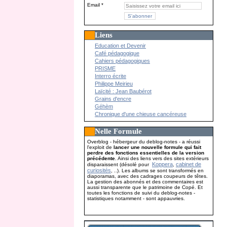
Email
Liens
Education et Devenir
Café pédagogique
Cahiers pédagogiques
PRISME
Interro écrite
Philippe Meirieu
Laïcité : Jean Baubérot
Grains d'encre
Géhèm
Chronique d'une chieuse cancéreuse
Nelle Formule
Overblog - hébergeur du deblog-notes - a réussi
l'exploit de
lancer une nouvelle formule qui fait
perdre des fonctions essentielles de la version
précédente
. Ainsi des liens vers des sites extérieurs
Koppera
cabinet de
disparaissent (désolé pour
,
curiosités
, ..). Les albums se sont transformés en
diaporamas, avec des cadrages coupeurs de têtes.
La gestion des abonnés et des commentaires est
aussi transparente que le patrimoine de Copé. Et
toutes les fonctions de suivi du deblog-notes -
statistiques notamment - sont appauvries.