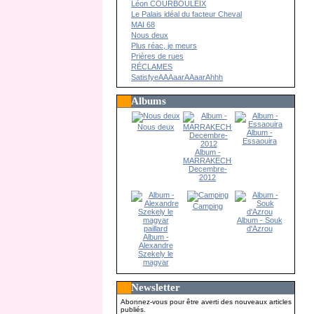
Léon COURBOULEIX
Le Palais idéal du facteur Cheval
MAI 68
Nous deux
Plus réac, je meurs
Prières de rues
RÉCLAMES
SatisfyeAAAaarAAaarAhhh
Albums
Nous deux
Album -
Essaouira
Album -
MARRAKECH-
Decembre-
2012
Camping
Album - Souk
d'Azrou
Album -
Alexandre
Szekely le
magyar
paillard
Newsletter
Abonnez-vous pour être averti des nouveaux articles
publiés.