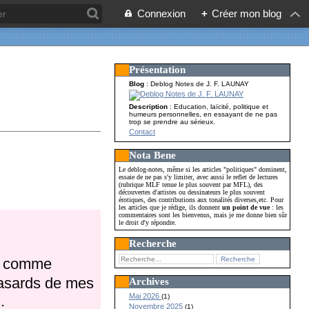
Connexion
+
Créer mon blog
Présentation
Blog
: Deblog Notes de J. F. LAUNAY
Description
: Education, laïcité, politique et
humeurs personnelles, en essayant de ne pas
trop se prendre au sérieux.
Contact
Nota Bene
Le deblog-notes, même si les articles "politiques" dominent,
essaie de ne pas s'y limiter, avec aussi le reflet de lectures
(rubrique MLF tenue le plus souvent par MFL), des
découvertes d'artistes ou dessinateurs le plus souvent
érotiques, des contributions aux tonalités diverses,etc. Pour
les articles que je rédige, ils donnent
un point de vue
: les
commentaires sont les bienvenus, mais je me donne bien sûr
le droit d'y répondre.
Recherche
ré comme
hasards de mes
Archives
Mai 2026
(1)
.
Novembre 2025
(1)