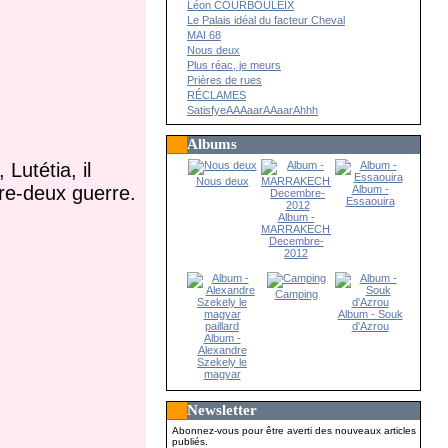
Léon COURBOULEIX
Le Palais idéal du facteur Cheval
MAI 68
Nous deux
Plus réac, je meurs
Prières de rues
RÉCLAMES
SatisfyeAAAaarAAaarAhhh
Albums
Lutétia, il
Nous deux
ntre-deux guerre.
Album -
Essaouira
Album -
MARRAKECH-
Decembre-
2012
Camping
Album - Souk
d'Azrou
Album -
Alexandre
Szekely le
magyar
paillard
Newsletter
Abonnez-vous pour être averti des nouveaux articles
publiés.