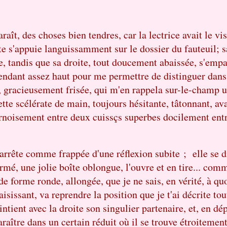
araît, des choses bien tendres, car la lectrice avait le vi
tête s'appuie languissamment sur le dossier du fauteuil;
ble, tandis que sa droite, tout doucement abaissée, s'emp
endant assez haut pour me permettre de distinguer dans
 gracieusement frisée, qui m'en rappela sur-le-champ u
cette scélérate de main, toujours hésitante, tâtonnant, a
ournoisement entre deux cuissçs superbes docilement entr'
'arrête comme frappée d'une réflexion subite ; elle se d
mé, une jolie boîte oblongue, l'ouvre et en tire... comm
 de forme ronde, allongée, que je ne sais, en vérité, à q
sissant, va reprendre la position que je t'ai décrite tout
ntient avec la droite son singulier partenaire, et, en dép
raître dans un certain réduit où il se trouve étroitemen