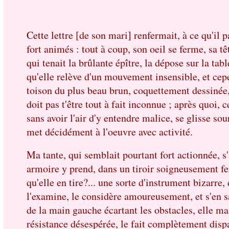
Cette lettre [de son mari] renfermait, à ce qu'il p
fort animés : tout à coup, son oeil se ferme, sa 
qui tenait la brûlante épître, la dépose sur la ta
qu'elle relève d'un mouvement insensible, et cep
toison du plus beau brun, coquettement dessinée,
doit pas t'être tout à fait inconnue ; après quoi, 
sans avoir l'air d'y entendre malice, se glisse s
met décidément à l'oeuvre avec activité.
Ma tante, qui semblait pourtant fort actionnée, s
armoire y prend, dans un tiroir soigneusement fer
qu'elle en tire?... une sorte d'instrument bizarre,
l'examine, le considère amoureusement, et s'en sai
de la main gauche écartant les obstacles, elle mai
résistance désespérée, le fait complètement dispa