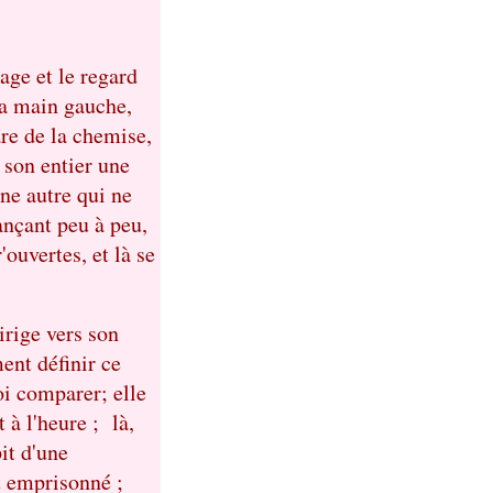
sage et le regard
 sa main gauche,
are de la chemise,
 son entier une
ne autre qui ne
vançant peu à peu,
ouvertes, et là se
irige vers son
ent définir ce
uoi comparer; elle
 à l'heure ; là,
it d'une
t emprisonné ;