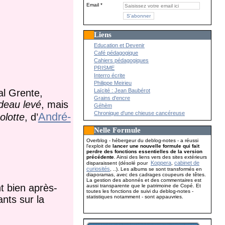
Email
Liens
Education et Devenir
Café pédagogique
Cahiers pédagogiques
PRISME
Interro écrite
Philippe Meirieu
Laïcité : Jean Baubérot
al Grente,
Grains d'encre
deau levé
, mais
Géhèm
Chronique d'une chieuse cancéreuse
André-
olotte
, d’
Nelle Formule
Overblog - hébergeur du deblog-notes - a réussi
l'exploit de
lancer une nouvelle formule qui fait
perdre des fonctions essentielles de la version
précédente
. Ainsi des liens vers des sites extérieurs
Koppera
cabinet de
disparaissent (désolé pour
,
curiosités
, ..). Les albums se sont transformés en
diaporamas, avec des cadrages coupeurs de têtes.
La gestion des abonnés et des commentaires est
nt bien après-
aussi transparente que le patrimoine de Copé. Et
toutes les fonctions de suivi du deblog-notes -
statistiques notamment - sont appauvries.
ants sur la