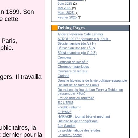
Juin 2025
(2)
Mai 2025
(2)
 en 1899. Son
Mars 2025
(1)
Février 2025
e cette
(1)
Deblog Pages
Anders Petersen Café Lehmitz
AZROU 2017 : passant-e-s, souk...
 Paris,
Bêtisier laïciste (de A à H)
aphie.
Bêtisier laïciste (de I à P)
Bêtisier laïciste (de Q à Z)
Camping
Certificat de laïcité ?
Chromos-historiques
Courriers de lecteur
ers. Il travailla
Curiosa
Dans le labyrinthe de la vie politique espagnole
De l’art de se faire des amis
De mal en pis (ou de Luc Ferry à Robien en
passant par Fillon)
Etat de droit ou arbitraire
EX LIBRIS
Fredillo (album)
GUYANE
HARAKIRI, journal bête et méchant
Histoire belge et angélisme
Jan Saudek
licitaires, la
La problématique des études
 dernier pour la
La secte (conte)