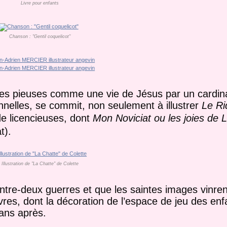
Livre pour enfants
Chanson : "Gentil coquelicot"
œuvres pieuses comme une vie de Jésus par un cardin
nelles, se commit, non seulement à illustrer
Le Ri
de licencieuses, dont
Mon Noviciat ou les joies de L
t).
Illustration de "La Chatte" de Colette
l’entre-deux guerres et que les saintes images vinre
vres, dont la décoration de l’espace de jeu des enf
ans après.