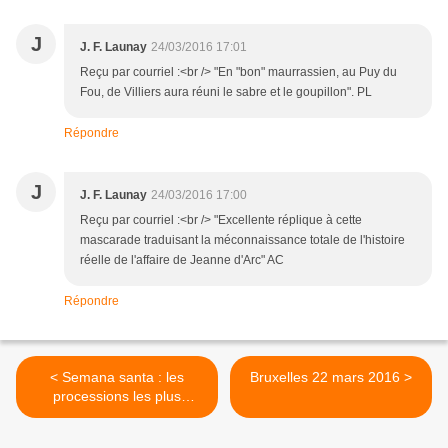
J
J. F. Launay
24/03/2016 17:01
Reçu par courriel :<br /> "En "bon" maurrassien, au Puy du
Fou, de Villiers aura réuni le sabre et le goupillon". PL
Répondre
J
J. F. Launay
24/03/2016 17:00
Reçu par courriel :<br /> "Excellente réplique à cette
mascarade traduisant la méconnaissance totale de l'histoire
réelle de l'affaire de Jeanne d'Arc" AC
Répondre
< Semana santa : les
Bruxelles 22 mars 2016 >
processions les plus
insolites