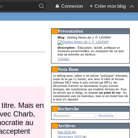
Connexion
+
Créer mon blog
Présentation
Blog
: Deblog Notes de J. F. LAUNAY
Description
: Education, laïcité, politique et
humeurs personnelles, en essayant de ne pas
trop se prendre au sérieux.
Contact
Nota Bene
Le deblog-notes, même si les articles "politiques" dominent,
essaie de ne pas s'y limiter, avec aussi le reflet de lectures
(rubrique MLF tenue le plus souvent par MFL), des
découvertes d'artistes ou dessinateurs le plus souvent
érotiques, des contributions aux tonalités diverses,etc. Pour
les articles que je rédige, ils donnent
un point de vue
: les
commentaires sont les bienvenus, mais je me donne bien sûr
le droit d'y répondre.
 titre. Mais en
Recherche
avec Charb,
mocratie au
Archives
 acceptent
Mai 2026
(1)
Novembre 2025
(1)