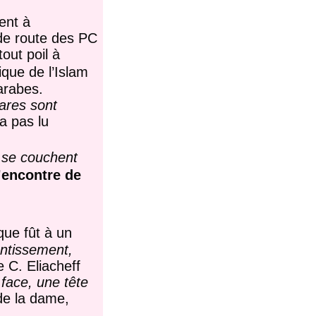
ent à
 de route des PC
out poil à
tique de l’Islam
arabes.
ares sont
’a pas lu
«
se couchent
’encontre de
que fût à un
éantissement,
 C. Eliacheff
face, une tête
 de la dame,