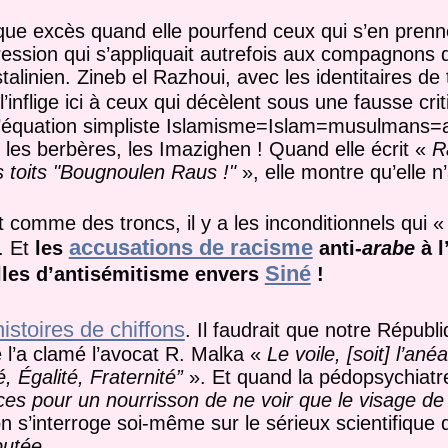
lque excès quand elle pourfend ceux qui s’en prenn
ression qui s’appliquait autrefois aux compagnons
linien. Zineb el Razhoui, avec les identitaires de t
 l’inflige ici à ceux qui décèlent sous une fausse cri
l’équation simpliste Islamisme=Islam=musulmans=
les berbères, les Imazighen ! Quand elle écrit «
R
es toits "Bougnoulen Raus !"
», elle montre qu’elle n
 comme des troncs, il y a les inconditionnels qui 
accusations de racisme
. Et
les
anti-
arabe
à l
Siné
lles d’antisémitisme envers
!
histoires de chiffons
. Il faudrait que notre Républi
l’a clamé l’avocat R. Malka «
Le voile, [soit] l’an
é, Égalité, Fraternité”
». Et quand la pédopsychiatre
es pour un nourrisson de ne voir que le visage de 
on s’interroge soi-même sur le sérieux scientifique
utée
.