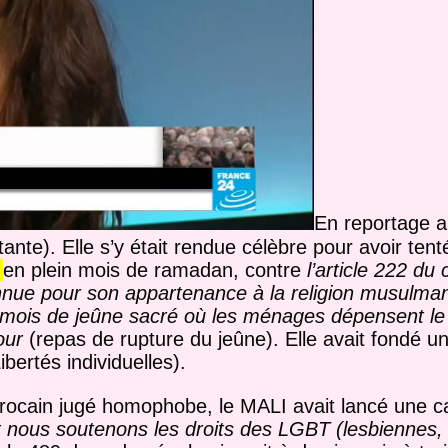
En reportage a
tante). Elle s’y était rendue célèbre pour avoir tent
»
en plein mois de ramadan, contre
l’article 222 du
nnue pour son appartenance à la religion musulman
 mois de jeûne sacré où les ménages dépensent le t
our
(repas de rupture du jeûne). Elle avait fondé un c
bertés individuelles).
arocain jugé homophobe, le MALI avait lancé une 
nous soutenons les droits des LGBT (lesbiennes, 