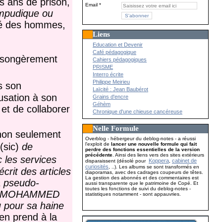
is ans de prison,
Email
impudique ou
té des hommes,
Liens
Education et Devenir
Café pédagogique
nsongèrement
Cahiers pédagogiques
PRISME
Interro écrite
Philippe Meirieu
s son
Laïcité : Jean Baubérot
usation à son
Grains d'encre
Géhèm
 et de collaborer
Chronique d'une chieuse cancéreuse
Nelle Formule
non seulement
Overblog - hébergeur du deblog-notes - a réussi
l'exploit de
lancer une nouvelle formule qui fait
(sic)
de
perdre des fonctions essentielles de la version
précédente
. Ainsi des liens vers des sites extérieurs
c les services
Koppera
cabinet de
disparaissent (désolé pour
,
curiosités
, ..). Les albums se sont transformés en
crit des articles
diaporamas, avec des cadrages coupeurs de têtes.
La gestion des abonnés et des commentaires est
a pseudo-
aussi transparente que le patrimoine de Copé. Et
toutes les fonctions de suivi du deblog-notes -
IDNA MOHAMMED
statistiques notamment - sont appauvries.
u pour sa haine
’en prend à la