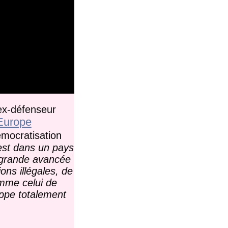
ex-défenseur
Europe
émocratisation
 est dans un pays
e grande avancée
ons illégales, de
omme celui de
appe totalement