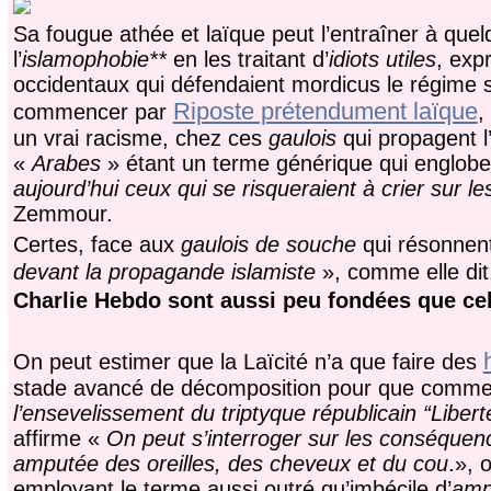
Sa fougue athée et laïque peut l’entraîner à que
l’
islamophobie**
en les traitant d’
idiots utiles
, exp
occidentaux qui défendaient mordicus le régime sta
Riposte prétendument laïque
commencer par
,
un vrai racisme, chez ces
gaulois
qui propagent 
«
Arabes
» étant un terme générique qui englobe 
aujourd’hui ceux qui se risqueraient à crier sur l
Zemmour.
Certes, face aux
gaulois de souche
qui résonnent
devant la propagande islamiste
», comme elle dit
Charlie Hebdo sont aussi peu fondées que ce
On peut estimer que la Laïcité n’a que faire des
stade avancé de décomposition pour que comme 
l’ensevelissement du triptyque républicain “Libert
affirme «
On peut s’interroger sur les conséquenc
amputée des oreilles, des cheveux et du cou
.», 
employant le terme aussi outré qu’imbécile d’
amp