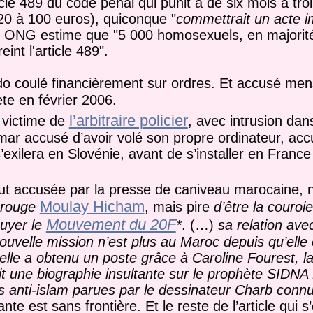
ticle 489 du code pénal qui punit à de six mois à tro
20 à 100 euros), quiconque "
commettrait un acte 
e ONG estime que "5 000 homosexuels, en majori
nt l'article 489".
 coulé financièrement sur ordres. Et accusé me
te en février 2006.
l’arbitraire policier
a victime de
, avec intrusion dan
ar accusé d’avoir volé son propre ordinateur, acc
exilera en Slovénie, avant de s’installer en France
ut accusée par la presse de caniveau marocaine, 
Moulay Hicham
rouge
, mais pire
d’être la couroie
Mouvement du 20F
uyer le
*
. (…)
sa relation ave
nouvelle mission n’est plus au Maroc depuis qu’elle é
lle a obtenu un poste grâce à Caroline Fourest, l
crit une biographie insultante sur le prophète S
s anti-islam parues par le dessinateur Charb conn
te est sans frontière. Et le reste de l’article qui s