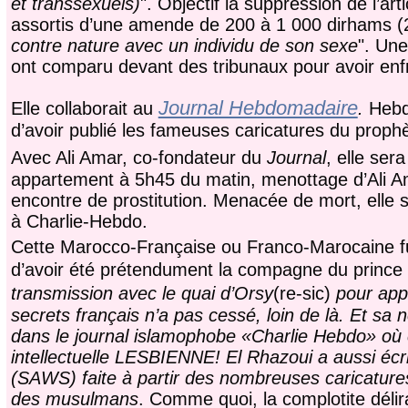
et transsexuels)
". Objectif la suppression de l’ar
assortis d’une amende de 200 à 1 000 dirhams (
contre nature avec un individu de son sexe
". Un
ont comparu devant des tribunaux pour avoir enfrei
Journal Hebdomadaire
Elle collaborait au
.
Hebdo
d’avoir publié les fameuses caricatures du prophè
Avec Ali Amar, co-fondateur du
Journal
, elle ser
appartement à 5h45 du matin, menottage d’Ali Am
encontre de prostitution. Menacée de mort, elle s’
à Charlie-Hebdo.
Cette Marocco-Française ou Franco-Marocaine f
d’avoir été prétendument la compagne du prince
transmission avec le quai d’Orsy
(re-sic)
pour app
secrets français n’a pas cessé, loin de là. Et sa 
dans le journal islamophobe «Charlie Hebdo» où e
intellectuelle LESBIENNE! El Rhazoui a aussi é
(SAWS) faite à partir des nombreuses caricature
des musulmans
. Comme quoi, la complotite déliran