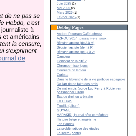
Juin 2025
(2)
Mai 2025
(2)
Mars 2025
(1)
 et de ne pas se
Février 2025
(1)
ie Hebdo, c’est
Deblog Pages
 journaliste à
Anders Petersen Café Lehmitz
 et américains
AZROU 2017 : passant-e-s, souk...
tent la censure,
Bêtisier laïciste (de A à H)
Bêtisier laïciste (de I à P)
ui s'expriment
Bêtisier laïciste (de Q à Z)
ournal de
Camping
Certificat de laïcité ?
Chromos-historiques
Courriers de lecteur
Curiosa
Dans le labyrinthe de la vie politique espagnole
De l’art de se faire des amis
De mal en pis (ou de Luc Ferry à Robien en
passant par Fillon)
Etat de droit ou arbitraire
EX LIBRIS
Fredillo (album)
GUYANE
HARAKIRI, journal bête et méchant
Histoire belge et angélisme
Jan Saudek
La problématique des études
La secte (conte)