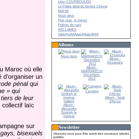
Léon COURBOULEIX
Le Palais idéal du facteur Cheval
MAI 68
Nous deux
Plus réac, je meurs
Prières de rues
RÉCLAMES
SatisfyeAAAaarAAaarAhhh
Albums
Nous deux
Album -
Essaouira
Album -
u Maroc où elle
MARRAKECH-
Decembre-
é d’organiser un
2012
 code pénal qui
e » qui
Camping
iers de leur
Album - Souk
d'Azrou
ollectif laïc
Album -
Alexandre
Szekely le
magyar
paillard
campagne sur
Newsletter
gays, bisexuels
Abonnez-vous pour être averti des nouveaux articles
publiés.