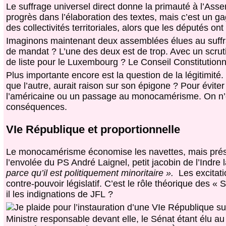
Le suffrage universel direct donne la primauté à l’As
progrès dans l’élaboration des textes, mais c’est un g
des collectivités territoriales, alors que les députés on
Imaginons maintenant deux assemblées élues au suffra
de mandat ? L’une des deux est de trop. Avec un scruti
de liste pour le Luxembourg ? Le Conseil Constitutionn
Plus importante encore est la question de la légitimi
que l’autre, aurait raison sur son épigone ? Pour évite
l’américaine ou un passage au monocamérisme. On n’év
conséquences.
VIe République et proportionnelle
Le monocamérisme économise les navettes, mais prése
l’envolée du PS André Laignel, petit jacobin de l’Indre
parce qu’il est politiquement minoritaire ».
Les excitat
contre-pouvoir législatif. C’est le rôle théorique des «
il les indignations de JFL ?
Je plaide pour l’instauration d’une VIe République s
Ministre responsable devant elle, le Sénat étant élu a