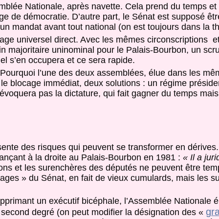
semblée Nationale, après navette. Cela prend du temps et
age de démocratie. D’autre part, le Sénat est supposé êtr
t un mandat avant tout national (on est toujours dans la th
ge universel direct. Avec les mêmes circonscriptions 
n majoritaire uninominal pour le Palais-Bourbon, un scru
el s’en occupera et ce sera rapide.
té. Pourquoi l’une des deux assemblées, élue dans les mê
r le blocage immédiat, deux solutions : un régime présiden
oquera pas la dictature, qui fait gagner du temps mais
nte des risques qui peuvent se transformer en dérives.
 lançant à la droite au Palais-Bourbon en 1981 :
« Il a jur
ions et les surenchères des députés ne peuvent être te
 Sages » du Sénat, en fait de vieux cumulards, mais les su
upprimant un exécutif bicéphale, l’Assemblée Nationale é
gr
u second degré (on peut modifier la désignation des «