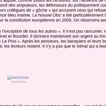
t s’appuie, comme toutes les censures, sur l’absence de d
bord des amputeurs, les défenseurs du politiquement corr
s collègues de « gôche » qui accusent ceux qui refusen
ance bleu marine. Le Nouvel Obs’ a été particulièrement b
r la constitution européenne en 2005. On observera ave
 l’exception de tous les autres ».
Il n’est pas rancunier,
net et Bourdet. Il donnera maintenant son argent au tr
 « Le Plus ». Après les penseurs, les banquiers et leurs 
 les lecteurs restent. Il n’y a pas que le Sénat qui a b
Claude Perdriel