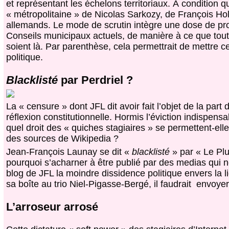
et représentant les échelons territoriaux. À condition q
« métropolitaine » de Nicolas Sarkozy, de François Ho
allemands. Le mode de scrutin intègre une dose de prop
Conseils municipaux actuels, de manière à ce que tout
soient là. Par parenthèse, cela permettrait de mettre c
politique.
Blacklisté
par Perdriel ?
La « censure » dont JFL dit avoir fait l’objet de la par
réflexion constitutionnelle. Hormis l’éviction indispensa
quel droit des « quiches stagiaires » se permettent-elle
des sources de Wikipedia ?
Jean-François Launay se dit «
blacklisté
» par « Le Plu
pourquoi s’acharner à être publié par des medias qui ne
blog de JFL la moindre dissidence politique envers la 
sa boîte au trio Niel-Pigasse-Bergé, il faudrait envoy
L’arroseur arrosé