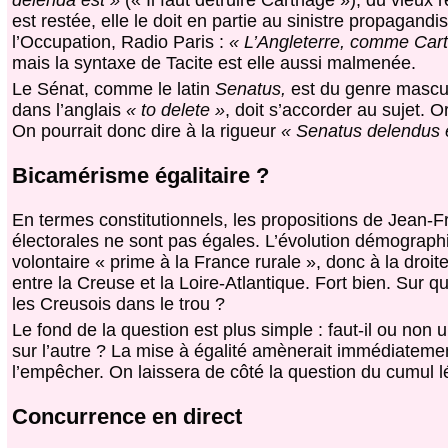
delenda est »
(« Il faut détruire Carthage »), du vieux
est restée, elle le doit en partie au sinistre propagand
l’Occupation, Radio Paris :
« L’Angleterre, comme Cart
mais la syntaxe de Tacite est elle aussi malmenée.
Le Sénat, comme le latin
Senatus,
est du genre mascul
dans l’anglais
« to delete »
, doit s’accorder au sujet. O
On pourrait donc dire à la rigueur
« Senatus delendus 
Bicamérisme égalitaire ?
En termes constitutionnels, les propositions de Jean-F
électorales ne sont pas égales. L’évolution démographi
volontaire « prime à la France rurale », donc à la droite
entre la Creuse et la Loire-Atlantique. Fort bien. Sur qu
les Creusois dans le trou ?
Le fond de la question est plus simple : faut-il ou non
sur l’autre ? La mise à égalité amènerait immédiatemen
l’empêcher. On laissera de côté la question du cumul lég
Concurrence en direct