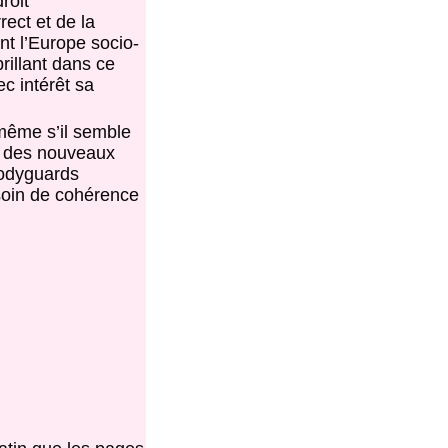
roit
ect et de la
t l’Europe socio-
rillant dans ce
c intérêt sa
 même s’il semble
io des nouveaux
bodyguards
esoin de cohérence