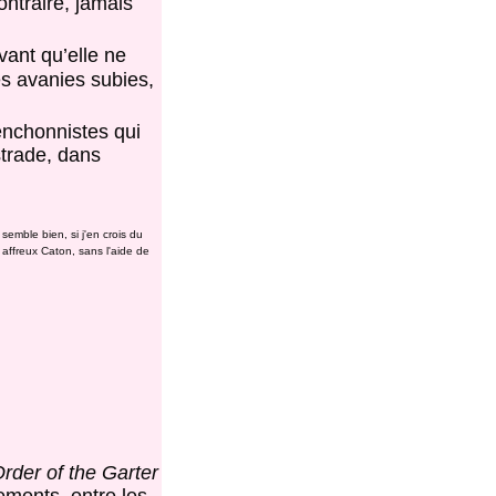
ontraire, jamais
ant qu’elle ne
s avanies subies,
lenchonnistes qui
strade, dans
 semble bien, si j'en crois du
 affreux Caton, sans l'aide de
rder of the Garter
tements, entre les