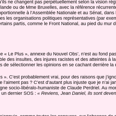
u’ils ne changent pas perpétuellement selon la vision rég
llande ou de Mme Bruxelles, avec la référence récurren
ortionnelle à l’Assemblée Nationale et au Sénat, dans l
es les organisations politiques représentatives (par exe
ertains partis, comme le Front National, au pied du mur de
t de « Le Plus », annexe du Nouvel Obs’, n’est au fond pa
ble des insultes, des injures racistes et des atteintes à la
s de sélectionner les opinions en se cachant derrière la d
s ». C’est probablement vrai, pour des raisons que j’igno
 l’aiment pas ? C’est d’autant plus injuste que je n’ai j
ligne socio-libéralo-humaniste de Claude Perdriel. Au mo
er un dernier SOS :
« Reviens, Jean Daniel, ils sont deve