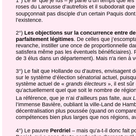
1°) Le
M’
que je fus – je parle d’un temps que les
roses du Larousse d’autrefois et il subodorait que 
soupçonnait pas disciple d’un certain Paquis don
l’existence.
2°)
Les objections sur la concurrence entre de
parfaitement légitimes
. De celles que j’escompt
revanche, instiller une once de proportionnelle d
satisfera même pas les éventuels bénéficiaires). P
de 3 élus dans un département). Mais n'a rien à vo
3°) Le fait que Hollande ou d’autres, envisagent
sur le système d’élection sénatorial actuel, puisq
système actuel de «
grands électeurs
», il est sû
qu’actuellement quel que soit le nombre de région
La référence, que je n’ai d’ailleurs pas faite, aux
L
l’immense Bavière, oubliant la ville-Land de Hamb
décentralisation plus poussée (quand on compare
compétences bien plus larges que nos régions, a
4°) Le pauvre
Perdriel
– mais qu’a-t-il donc fait p