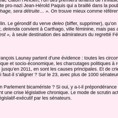
 réac Caton l’Ancien, l’un des premiers tenants de l’inva
iste pro-nazi Jean-Hérold Paquis qui a braillé dans la po
hage, sera détruite… ».
On trouve mieux comme référen
in. Le gérondif du verve
deleo
(biffer, supprimer), qu’on 
r,
delenda
convient à Carthago, ville féminine, mais pas a
est »,
à seule destination des admirateurs du regretté Fél
rançois Launay partent d’une évidence : toutes les circon
que et socio-économique, les charcutages politiques à ré
 jusqu’en 2011, en sont les causes principales. Et de crier
i faut-il s’aligner ? Sur le 23, avec plus de 1000 sénateu
 un Parlement bicamériste ? Si oui, y a-t-il prépondéran
t une crise législative chronique. Le mode de scrutin ac
islatif-exécutif par les sénateurs.