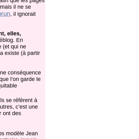
atin que les pages
mais il ne se
brun
, il ignorait
, elles,
déblog. En
 (et qui ne
 existe (à partir
ucune conséquence
que l’on garde le
quitable
ils se réfèrent à
utres, c’est une
r ont des
Obs modèle Jean