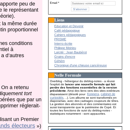
 apporte peu de
Email
e le représentant
éorie).
Liens
et la même durée
Education et Devenir
tin proportionnel
Café pédagogique
Cahiers pédagogiques
PRISME
mes conditions
Interro écrite
Philippe Meirieu
tiel à
Laïcité : Jean Baubérot
 a d’autres
Grains d'encre
Géhèm
Chronique d'une chieuse cancéreuse
Nelle Formule
Overblog - hébergeur du deblog-notes - a réussi
l'exploit de
lancer une nouvelle formule qui fait
 On a retenu
perdre des fonctions essentielles de la version
précédente
. Ainsi des liens vers des sites extérieurs
idiquement tort
Koppera
cabinet de
disparaissent (désolé pour
,
curiosités
, ..). Les albums se sont transformés en
mpérées que par un
diaporamas, avec des cadrages coupeurs de têtes.
La gestion des abonnés et des commentaires est
pprimer réglerait-
aussi transparente que le patrimoine de Copé. Et
toutes les fonctions de suivi du deblog-notes -
statistiques notamment - sont appauvries.
lisant un Premier
ands électeurs
»)