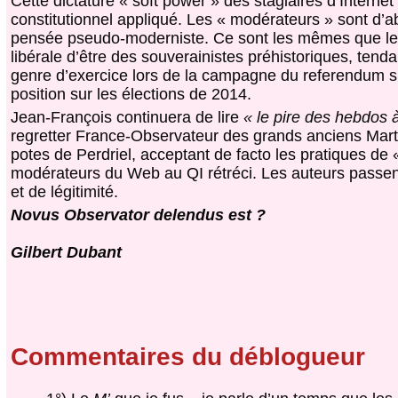
Cette dictature « soft power » des stagiaires d’Interne
constitutionnel appliqué. Les « modérateurs » sont d’a
pensée pseudo-moderniste. Ce sont les mêmes que leur
libérale d’être des souverainistes préhistoriques, tend
genre d’exercice lors de la campagne du referendum su
position sur les élections de 2014.
Jean-François continuera de lire
« le pire des hebdos à
regretter France-Observateur des grands anciens Marti
potes de Perdriel, acceptant de facto les pratiques de
modérateurs du Web au QI rétréci. Les auteurs passent,
et de légitimité.
Novus Observator delendus est ?
Gilbert Dubant
Commentaires du déblogueur