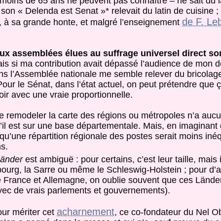
 moins de 65 ans ne peuvent pas connaître – ne sait du l
son « Delenda est Senat »* relevait du latin de cuisine ; 
de F. Le
t, à sa grande honte, et malgré l’enseignement
ux assemblées élues au suffrage universel direct sont
ais si ma contribution avait dépassé l’audience de mon 
ans l’Assemblée nationale me semble relever du bricolage
our le Sénat, dans l’état actuel, on peut prétendre que ça
ir avec une vraie proportionnelle.
 de remodeler la carte des régions ou métropoles n’a a
u’il est sur une base départementale. Mais, en imaginant 
r qu’une répartition régionale des postes serait moins iné
s.
änder
est ambiguë : pour certains, c’est leur taille, mais 
ourg, la Sarre ou même le Schleswig-Holstein ; pour d’a
 France et Allemagne, on oublie souvent que ces Lände
vec de vrais parlements et gouvernements).
acharnement
our mériter cet
, ce co-fondateur du Nel 