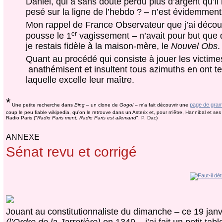
Daniel, qui a sans doute perdu plus d’argent qu’il
pesé sur la ligne de l’hebdo ? – n’est évidemment
Mon rappel de France Observateur que j’ai découv
er
pousse le 1
vagissement – n’avait pour but que d
je restais fidèle à la maison-mère, le
Nouvel Obs
.
Quant au procédé qui consiste à jouer les victime
anathémisent et insultent tous azimuths en ont tel
laquelle excelle leur maître.
*
page de gra
Une petite recherche dans
Bing
– un clone de
Gogol
– m’a fait découvrir une
coup le peu fiable wikipedia, qu'on le retrouve dans un Asterix et, pour m'être, Hannibal et s
Radio Paris ("
Radio Paris ment, Radio Paris est allemand
", P. Dac)
ANNEXE
Sénat revu et corrigé
Jouant au constitutionnaliste du dimanche – ce 19 janvi
(l’Ordre de la Jarretière)
en 1349 – j’ai fait un petit ta