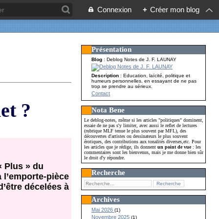
Connexion
+
Créer mon blog
Présentation
Blog
: Deblog Notes de J. F. LAUNAY
Description
: Education, laïcité, politique et
humeurs personnelles, en essayant de ne pas
trop se prendre au sérieux.
Contact
et ?
Nota Bene
Le deblog-notes, même si les articles "politiques" dominent,
essaie de ne pas s'y limiter, avec aussi le reflet de lectures
(rubrique MLF tenue le plus souvent par MFL), des
découvertes d'artistes ou dessinateurs le plus souvent
érotiques, des contributions aux tonalités diverses,etc. Pour
les articles que je rédige, ils donnent
un point de vue
: les
commentaires sont les bienvenus, mais je me donne bien sûr
le droit d'y répondre.
« Plus » du
Recherche
à l’emporte-pièce
d’être décelées à
Archives
Mai 2026
(1)
Novembre 2025
(1)