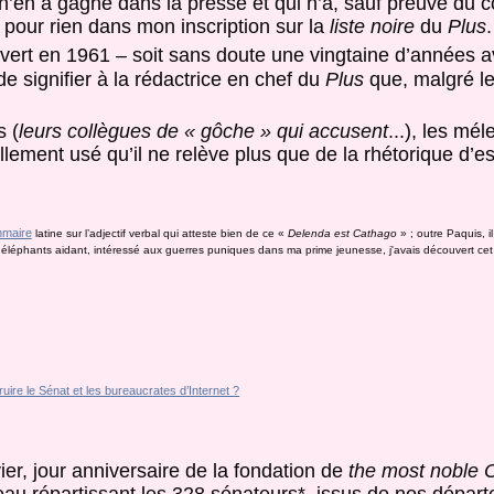
 n’en a gagné dans la presse et qui n’a, sauf preuve du c
 pour rien dans mon inscription sur la
liste noire
du
Plus
.
ert en 1961 – soit sans doute une vingtaine d’années av
e signifier à la rédactrice en chef du
Plus
que, malgré le
s (
leurs collègues de « gôche » qui accusent
...), les mé
lement usé qu’il ne relève plus que de la rhétorique d’e
mmaire
latine sur l’adjectif verbal qui atteste bien de ce «
Delenda est Cathago
» ; outre Paquis, il
es éléphants aidant, intéressé aux guerres puniques dans ma prime jeunesse, j'avais découvert cet
er, jour anniversaire de la fondation de
the most noble O
bleau répartissant les 328 sénateurs*, issus de nos dépar