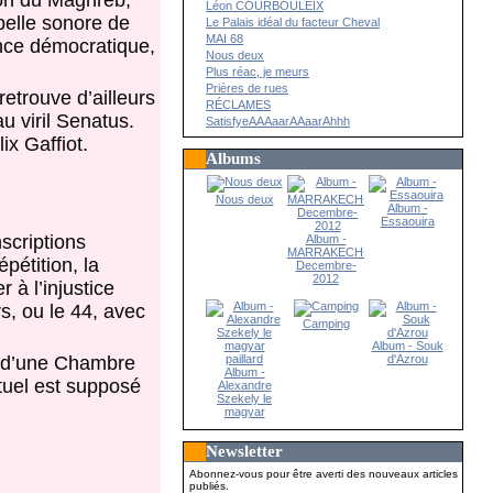
sion du Maghreb,
Léon COURBOULEIX
ubelle sonore de
Le Palais idéal du facteur Cheval
MAI 68
ce démocratique,
Nous deux
Plus réac, je meurs
Prières de rues
retrouve d’ailleurs
RÉCLAMES
u viril Senatus.
SatisfyeAAAaarAAaarAhhh
ix Gaffiot.
Albums
Nous deux
Album -
Essaouira
scriptions
Album -
MARRAKECH-
pétition, la
Decembre-
2012
 à l’injustice
rs, ou le 44, avec
Camping
Album - Souk
d'Azrou
ce d’une Chambre
Album -
tuel est supposé
Alexandre
Szekely le
magyar
paillard
Newsletter
Abonnez-vous pour être averti des nouveaux articles
publiés.