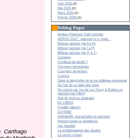
Juin 2025
(2)
Mai 2025
(2)
Mars 2025
(1)
Février 2025
(1)
Deblog Pages
Anders Petersen Café Lehmitz
AZROU 2017 : passant-e-s, souk...
Bêtisier laïciste (de A à H)
Bêtisier laïciste (de I à P)
Bêtisier laïciste (de Q à Z)
Camping
Certificat de laïcité ?
Chromos-historiques
Courriers de lecteur
Curiosa
Dans le labyrinthe de la vie politique espagnole
De l’art de se faire des amis
De mal en pis (ou de Luc Ferry à Robien en
passant par Fillon)
Etat de droit ou arbitraire
EX LIBRIS
Fredillo (album)
GUYANE
HARAKIRI, journal bête et méchant
Histoire belge et angélisme
Jan Saudek
La problématique des études
« Carthago
La secte (conte)