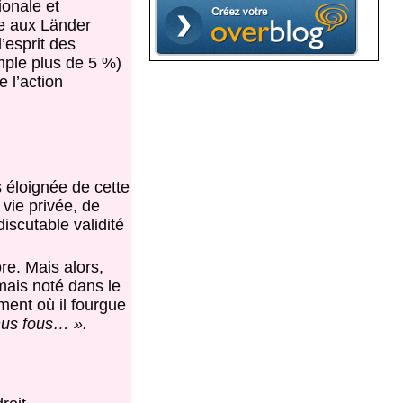
ionale et
te aux Länder
’esprit des
mple plus de 5 %)
 l’action
s éloignée de cette
 vie privée, de
iscutable validité
re. Mais alors,
amais noté dans le
ment où il fourgue
nus fous… ».