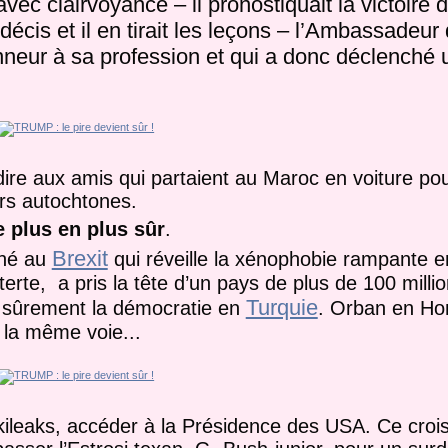
 avec clairvoyance – il pronostiquait la victoire
décis et il en tirait les leçons – l’Ambassadeu
neur à sa profession et qui a donc déclenché u
ire aux amis qui partaient au Maroc en voiture pou
rs autochtones.
e plus en plus sûr
.
Brexit
ené au
qui réveille la xénophobie rampante 
te, a pris la tête d’un pays de plus de 100 millio
Turquie
s sûrement la démocratie en
. Orban en Hon
 la même voie...
Wikileaks, accéder à la Présidence des USA. Ce cro