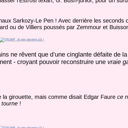
sser l’Estrosi texan, G. Bush-junior, pour un surdo
onaux Sarkozy-Le Pen ! Avec derrière les seconds c
ard ou de Villiers poussés par Zemmour et Buisson 
ains ne rêvent que d’une cinglante défaite de l
ent - croyant pouvoir reconstruire une
vraie 
ue la girouette, mais comme disait Edgar Faure
ce n
i tourne
!