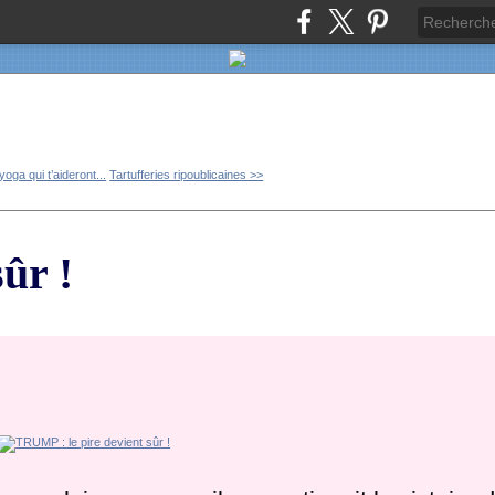
oga qui t’aideront...
Tartufferies ripoublicaines >>
ûr !