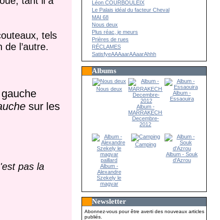
ué, tant il a
Léon COURBOULEIX
Le Palais idéal du facteur Cheval
MAI 68
Nous deux
Plus réac, je meurs
outeaux, tels
Prières de rues
de l’autre.
RÉCLAMES
SatisfyeAAAaarAAaarAhhh
Albums
Nous deux
a gauche
Album -
Essaouira
gauche
sur les
Album -
MARRAKECH-
Decembre-
2012
Camping
Album - Souk
d'Azrou
'est pas la
Album -
Alexandre
Szekely le
magyar
paillard
Newsletter
Abonnez-vous pour être averti des nouveaux articles
publiés.