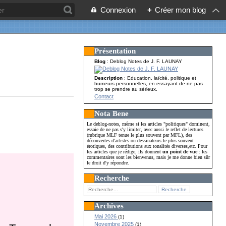
Connexion
+
Créer mon blog
Présentation
Blog
: Deblog Notes de J. F. LAUNAY
Description
: Education, laïcité, politique et
humeurs personnelles, en essayant de ne pas
trop se prendre au sérieux.
Contact
Nota Bene
Le deblog-notes, même si les articles "politiques" dominent,
essaie de ne pas s'y limiter, avec aussi le reflet de lectures
(rubrique MLF tenue le plus souvent par MFL), des
découvertes d'artistes ou dessinateurs le plus souvent
érotiques, des contributions aux tonalités diverses,etc. Pour
les articles que je rédige, ils donnent
un point de vue
: les
commentaires sont les bienvenus, mais je me donne bien sûr
le droit d'y répondre.
Recherche
Archives
Mai 2026
(1)
Novembre 2025
(1)