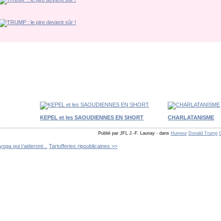
KEPEL et les SAOUDIENNES EN SHORT
CHARLATANISME
Publié par JFL J.-F. Launay
-
dans
Humeur
Donald Trump
oga qui t’aideront...
Tartufferies ripoublicaines >>