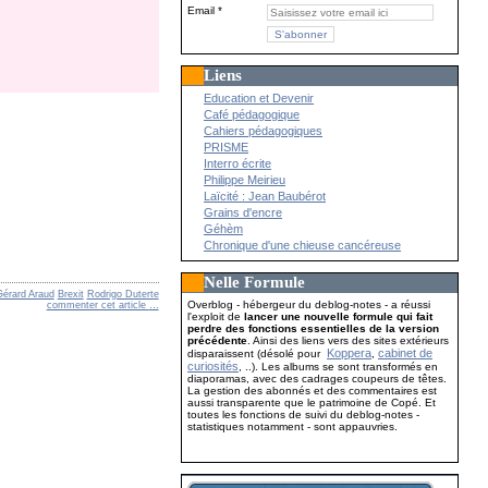
Email
Liens
Education et Devenir
Café pédagogique
Cahiers pédagogiques
PRISME
Interro écrite
Philippe Meirieu
Laïcité : Jean Baubérot
Grains d'encre
Géhèm
Chronique d'une chieuse cancéreuse
Nelle Formule
Gérard Araud
Brexit
Rodrigo Duterte
Overblog - hébergeur du deblog-notes - a réussi
commenter cet article
…
l'exploit de
lancer une nouvelle formule qui fait
perdre des fonctions essentielles de la version
précédente
. Ainsi des liens vers des sites extérieurs
Koppera
cabinet de
disparaissent (désolé pour
,
curiosités
, ..). Les albums se sont transformés en
diaporamas, avec des cadrages coupeurs de têtes.
La gestion des abonnés et des commentaires est
aussi transparente que le patrimoine de Copé. Et
toutes les fonctions de suivi du deblog-notes -
statistiques notamment - sont appauvries.