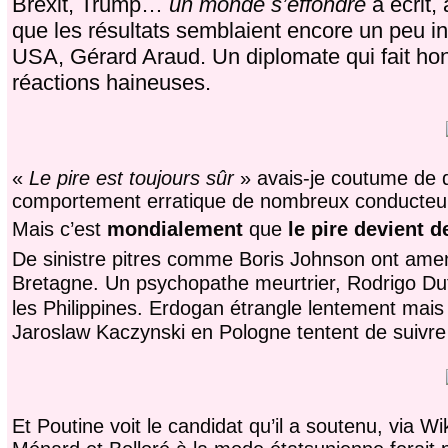
Brexit, Trump…
un monde s’effondre
a écrit,
que les résultats semblaient encore un peu in
USA, Gérard Araud. Un diplomate qui fait hon
réactions haineuses.
«
Le pire est toujours sûr
» avais-je coutume de d
comportement erratique de nombreux conducteu
Mais c’est
mondialement
que
le pire devient d
De sinistre pitres comme Boris Johnson ont am
Bretagne. Un psychopathe meurtrier, Rodrigo Duter
les Philippines. Erdogan étrangle lentement mai
Jaroslaw Kaczynski en Pologne tentent de suivre
Et Poutine voit le candidat qu’il a soutenu, via 