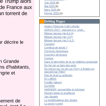
 de Trump alors
Juin 2025
(2)
r de France aux
Mai 2025
(2)
Mars 2025
(1)
n torrent de
Février 2025
(1)
Deblog Pages
Anders Petersen Café Lehmitz
AZROU 2017 : passant-e-s, souk...
Bêtisier laïciste (de A à H)
Bêtisier laïciste (de I à P)
Bêtisier laïciste (de Q à Z)
r décrire le
Camping
Certificat de laïcité ?
Chromos-historiques
Courriers de lecteur
Curiosa
en Grande
Dans le labyrinthe de la vie politique espagnole
De l’art de se faire des amis
ns d’habitants,
De mal en pis (ou de Luc Ferry à Robien en
passant par Fillon)
grie et
Etat de droit ou arbitraire
EX LIBRIS
Fredillo (album)
GUYANE
HARAKIRI, journal bête et méchant
Histoire belge et angélisme
Jan Saudek
isement de
La problématique des études
La secte (conte)