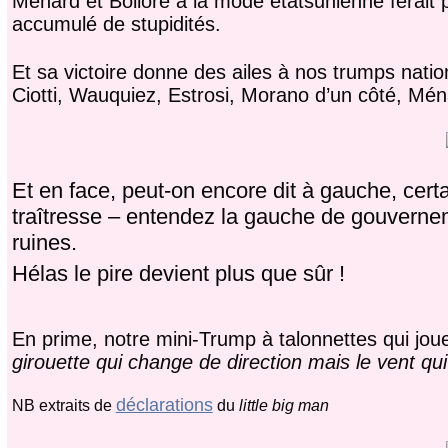
Ménard et Bolloré à la mode étatsunienne ferait pa
accumulé de stupidités.
Et sa victoire donne des ailes à nos trumps nati
Ciotti, Wauquiez, Estrosi, Morano d’un côté, Mén
Et en face, peut-on encore dit à gauche, cert
traîtresse – entendez la gauche de gouvernem
ruines.
Hélas le pire devient plus que sûr !
En prime, notre mini-Trump à talonnettes qui jo
girouette qui change de direction mais le vent qu
déclarations
NB extraits de
du
little big man