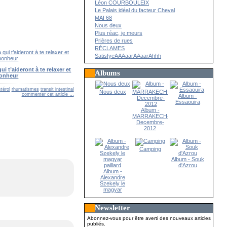
Léon COURBOULEIX
Le Palais idéal du facteur Cheval
MAI 68
Nous deux
Plus réac, je meurs
Prières de rues
RÉCLAMES
SatisfyeAAAaarAAaarAhhh
i t’aideront à te relaxer et
Albums
bonheur
térol
rhumatismes
transit intestinal
Nous deux
commenter cet article
…
Album -
Essaouira
Album -
MARRAKECH-
Decembre-
2012
Camping
Album - Souk
d'Azrou
Album -
Alexandre
Szekely le
magyar
paillard
Newsletter
Abonnez-vous pour être averti des nouveaux articles
publiés.