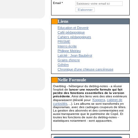
Email
Liens
Education et Devenir
Café pédagogique
Cahiers pédagogiques
PRISME
Interro écrite
Philippe Meirieu
Laïcité : Jean Baubérot
Grains d'encre
Géhèm
Chronique d'une chieuse cancéreuse
Nelle Formule
Overblog - hébergeur du deblog-notes - a réussi
l'exploit de
lancer une nouvelle formule qui fait
perdre des fonctions essentielles de la version
précédente
. Ainsi des liens vers des sites extérieurs
Koppera
cabinet de
disparaissent (désolé pour
,
curiosités
, ..). Les albums se sont transformés en
diaporamas, avec des cadrages coupeurs de têtes.
La gestion des abonnés et des commentaires est
aussi transparente que le patrimoine de Copé. Et
toutes les fonctions de suivi du deblog-notes -
statistiques notamment - sont appauvries.