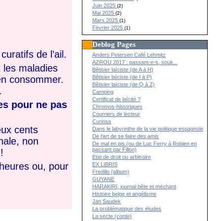
Juin 2025
(2)
Mai 2025
(2)
Mars 2025
(1)
Février 2025
(1)
Deblog Pages
ratifs de l’ail.
Anders Petersen Café Lehmitz
AZROU 2017 : passant-e-s, souk...
t les maladies
Bêtisier laïciste (de A à H)
 en consommer.
Bêtisier laïciste (de I à P)
Bêtisier laïciste (de Q à Z)
.
Camping
Certificat de laïcité ?
es pour ne pas
Chromos-historiques
Courriers de lecteur
Curiosa
eux cents
Dans le labyrinthe de la vie politique espagnole
De l’art de se faire des amis
nale, non
De mal en pis (ou de Luc Ferry à Robien en
passant par Fillon)
!
Etat de droit ou arbitraire
 heures ou, pour
EX LIBRIS
Fredillo (album)
GUYANE
HARAKIRI, journal bête et méchant
Histoire belge et angélisme
Jan Saudek
La problématique des études
La secte (conte)