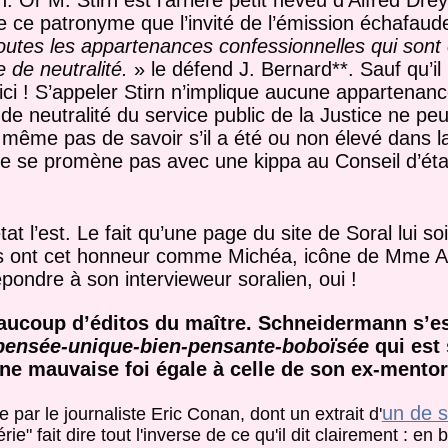
. Or M. Stirn est l’arrière petit neveu d’Alfred D
de ce patronyme que l’invité de l’émission échafau
outes les appartenances confessionnelles qui sont
 de neutralité.
» le défend J. Bernard**. Sauf qu’il 
ici ! S’appeler Stirn n’implique aucune appartenanc
e neutralité du service public de la Justice ne peu
ême pas de savoir s’il a été ou non élevé dans la 
 ne se promène pas avec une kippa au Conseil d’éta
at l’est. Le fait qu’une page du site de Soral lui s
es ont cet honneur comme Michéa, icône de Mme A
pondre à son intervieweur soralien, oui !
beaucoup d’éditos du maître. Schneidermann s’es
 pensée-unique-bien-pensante-boboïsée
qui est 
une mauvaise foi égale à celle de son ex-mentor
un de s
 par le journaliste Eric Conan, dont un extrait d'
érie" fait dire tout l'inverse de ce qu'il dit clairement : en