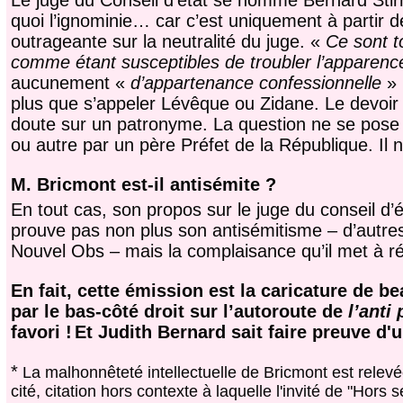
Le juge du Conseil d’état se nomme Bernard Stirn
quoi l’ignominie… car c’est uniquement à partir 
outrageante sur la neutralité du juge. «
Ce sont t
comme étant susceptibles de troubler l’apparence
aucunement «
d’appartenance confessionnelle
» 
plus que s’appeler Lévêque ou Zidane. Le devoir d
doute sur un patronyme. La question ne se pose m
ou autre par un père Préfet de la République. Il
M. Bricmont est-il antisémite ?
En tout cas, son propos sur le juge du conseil d’ét
prouve pas non plus son antisémitisme – d’autr
Nouvel Obs – mais la complaisance qu’il met à ré
En fait, cette émission est la caricature de 
par le bas-côté droit sur l’autoroute de
l’anti
favori !
Et Judith Bernard sait faire preuve d'
*
La malhonnêteté intellectuelle de Bricmont est relevée
cité, citation hors contexte à laquelle l'invité de "Hors s