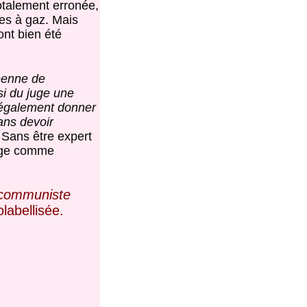
otalement erronée,
res à gaz. Mais
ont bien été
éenne de
si du juge une
it également donner
ans devoir
» Sans être expert
uge comme
 communiste
labellisée.