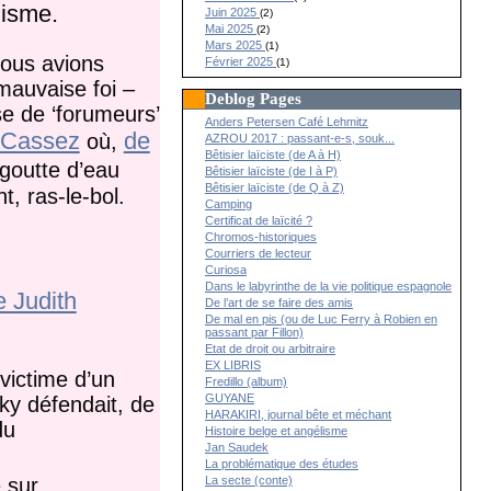
nisme.
Juin 2025
(2)
Mai 2025
(2)
Mars 2025
(1)
nous avions
Février 2025
(1)
 mauvaise foi –
Deblog Pages
se de ‘forumeurs’
Anders Petersen Café Lehmitz
e Cassez
de
où,
AZROU 2017 : passant-e-s, souk...
Bêtisier laïciste (de A à H)
 goutte d’eau
Bêtisier laïciste (de I à P)
Bêtisier laïciste (de Q à Z)
, ras-le-bol.
Camping
Certificat de laïcité ?
Chromos-historiques
Courriers de lecteur
Curiosa
Dans le labyrinthe de la vie politique espagnole
 Judith
De l’art de se faire des amis
De mal en pis (ou de Luc Ferry à Robien en
passant par Fillon)
Etat de droit ou arbitraire
EX LIBRIS
victime d’un
Fredillo (album)
GUYANE
ky défendait, de
HARAKIRI, journal bête et méchant
du
Histoire belge et angélisme
Jan Saudek
La problématique des études
La secte (conte)
 sur