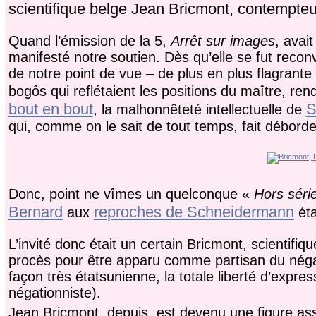
scientifique belge Jean Bricmont, contempte
Quand l’émission de la 5,
Arrêt sur images
, avai
manifesté notre soutien. Dès qu’elle se fut recon
de notre point de vue – de plus en plus flagrante
bogôs qui reflétaient les positions du maître, rend
bout en bout
S
, la malhonnêteté intellectuelle de
qui, comme on le sait de tout temps, fait déborde
Donc, point ne vîmes un quelconque «
Hors séri
Bernard
reproches de Schneidermann
aux
éta
L’invité donc était un certain Bricmont, scientif
procès pour être apparu comme partisan du néga
façon très étatsunienne, la totale liberté d’expre
négationniste).
Jean Bricmont, depuis, est devenu une figure asse