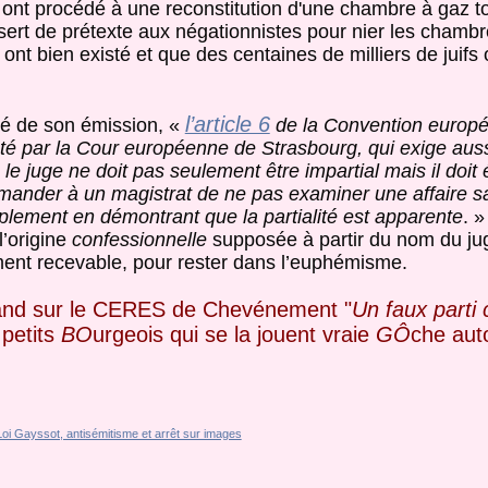
ont procédé à une reconstitution d'une chambre à gaz t
 sert de prétexte aux négationnistes pour nier les chamb
ont bien existé et que des centaines de milliers de juifs 
l’article 6
ité de son émission, «
de la Convention europ
rété par la Cour européenne de Strasbourg, qui exige aus
ue le juge ne doit pas seulement être impartial mais il do
 demander à un magistrat de ne pas examiner une affaire s
mplement en démontrant que la partialité est apparente
. 
l’origine
confessionnelle
supposée à partir du nom du j
lement recevable, pour rester dans l’euphémisme.
rand sur le CERES de Chevénement "
Un faux parti
 petits
BO
urgeois qui se la jouent vraie
GÔ
che auto