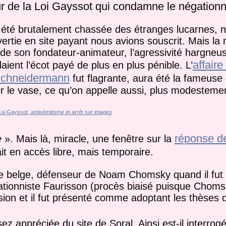
ur de la Loi Gayssot qui condamne le négation
t été brutalement chassée des étranges lucarnes, 
vertie en site payant nous avions souscrit. Mais la
 de son fondateur-animateur, l’agressivité hargneu
affair
aient l’écot payé de plus en plus pénible. L’
chneidermann
fut flagrante, aura été la fameuse
r le vase, ce qu’on appelle aussi, plus modestement
réponse de
e
». Mais là, miracle, une fenêtre sur la
it en accès libre, mais temporaire.
ique belge, défenseur de Noam Chomsky quand il fut 
tionniste Faurisson (procès biaisé puisque Choms
ssion et il fut présenté comme adoptant les thèses 
z appréciée du site de Soral. Ainsi est-il interrogé