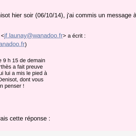
isot hier soir (06/10/14), j'ai commis un message à 
jf.launay@wanadoo.fr
Y
<
>
a écrit :
anadoo.fr
)
re 9 h 15 de demain
rthès a fait preuve
 lui a mis le pied à
 Denisot, dont vous
en penser !
ais cette réponse :