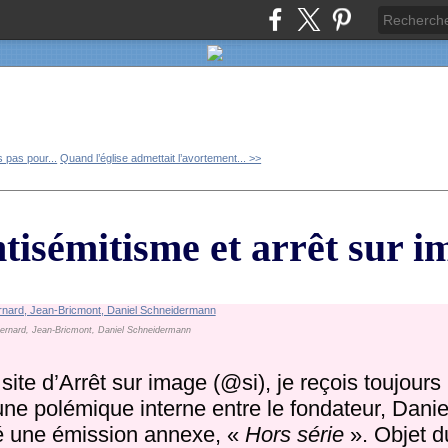
s pas pour...
Quand l’église admettait l’avortement... >>
tisémitisme et arrêt sur i
Bernard, Jean-Bricmont, Daniel Schneidermann
te d’Arrêt sur image (@si), je reçois toujours
’une polémique interne entre le fondateur, Danie
cé une émission annexe, «
Hors série
». Objet du