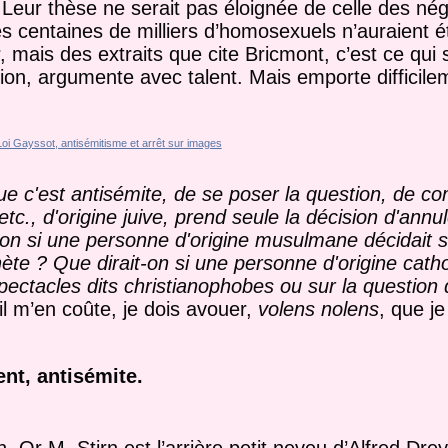
 Leur thèse ne serait pas éloignée de celle des nég
es centaines de milliers d’homosexuels n’auraient é
 mais des extraits que cite Bricmont, c’est ce qui
sion, argumente avec talent. Mais emporte difficile
ue c'est antisémite, de se poser la question, de com
c., d'origine juive, prend seule la décision d'annul
-on si une personne d'origine musulmane décidait 
ète ? Que dirait-on si une personne d'origine cath
pectacles dits christianophobes ou sur la question
il m’en coûte, je dois avouer,
volens nolens
, que je
ent, antisémite.