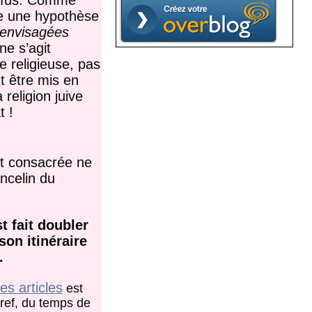
reyfus. Comme
de une hypothèse
 envisagées
ne s’agit
e religieuse, pas
t être mis en
religion juive
t !
oit consacrée ne
ncelin du
t fait doubler
son itinéraire
.
es articles
est
 bref, du temps de