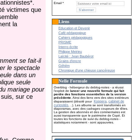
ationnistes*.
Email
té victimes que
 semble
Liens
ment la
Education et Devenir
Café pédagogique
Cahiers pédagogiques
PRISME
Interro écrite
Philippe Meirieu
Laïcité : Jean Baubérot
ment se fait-il
Grains d'encre
Géhèm
er le spectacle
Chronique d'une chieuse cancéreuse
seule dans un
Nelle Formule
olique seule
Overblog - hébergeur du deblog-notes - a réussi
 du mariage pour
l'exploit de
lancer une nouvelle formule qui fait
perdre des fonctions essentielles de la version
 suis, sur ce
précédente
. Ainsi des liens vers des sites extérieurs
Koppera
cabinet de
disparaissent (désolé pour
,
curiosités
, ..). Les albums se sont transformés en
diaporamas, avec des cadrages coupeurs de têtes.
La gestion des abonnés et des commentaires est
aussi transparente que le patrimoine de Copé. Et
toutes les fonctions de suivi du deblog-notes -
statistiques notamment - sont appauvries.