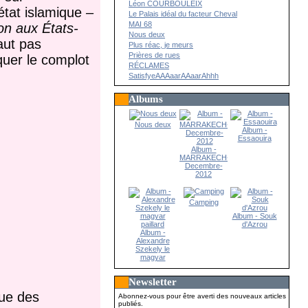
Léon COURBOULEIX
tat islamique
–
Le Palais idéal du facteur Cheval
MAI 68
on aux États-
Nous deux
faut pas
Plus réac, je meurs
Prières de rues
uer le complot
RÉCLAMES
SatisfyeAAAaarAAaarAhhh
Albums
Nous deux
Album -
Essaouira
Album -
MARRAKECH-
Decembre-
2012
Camping
Album - Souk
d'Azrou
Album -
Alexandre
Szekely le
magyar
paillard
Newsletter
que des
Abonnez-vous pour être averti des nouveaux articles
publiés.