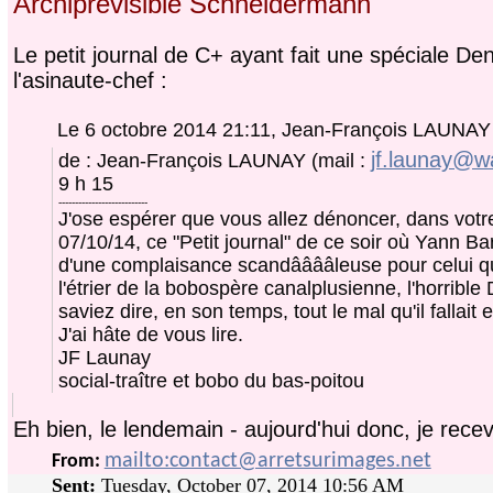
Archiprévisible Schneidermann
Le petit journal de C+ ayant fait une spéciale Den
l'asinaute-chef :
Le 6 octobre 2014 21:11, Jean-François LAUNA
jf.launay@w
de : Jean-François LAUNAY (mail :
9 h 15
---------------------------
J'ose espérer que vous allez dénoncer, dans vot
07/10/14, ce "Petit journal" de ce soir où Yann Ba
d'une complaisance scandââââleuse pour celui qui
l'étrier de la bobospère canalplusienne, l'horrible
saviez dire, en son temps, tout le mal qu'il fallait 
J'ai hâte de vous lire.
JF Launay
social-traître et bobo du bas-poitou
Eh bien, le lendemain - aujourd'hui donc, je recev
mailto:contact@arretsurimages.net
From:
Sent:
Tuesday, October 07, 2014 10:56 AM