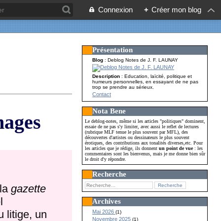
Connexion
+
Créer mon blog
Présentation
Blog
: Deblog Notes de J. F. LAUNAY
Description
: Education, laïcité, politique et
humeurs personnelles, en essayant de ne pas
trop se prendre au sérieux.
Contact
Nota Bene
mages
Le deblog-notes, même si les articles "politiques" dominent,
essaie de ne pas s'y limiter, avec aussi le reflet de lectures
(rubrique MLF tenue le plus souvent par MFL), des
découvertes d'artistes ou dessinateurs le plus souvent
érotiques, des contributions aux tonalités diverses,etc. Pour
les articles que je rédige, ils donnent
un point de vue
: les
commentaires sont les bienvenus, mais je me donne bien sûr
le droit d'y répondre.
Recherche
 la
gazette
l
Archives
 litige, un
Mai 2026
(1)
Novembre 2025
(1)