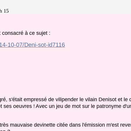
h 15
 consacré à ce sujet :
14-10-07/Deni-sot-id7116
é, s'était empressé de vilipender le vilain Denisot et le
t ses oeuvres !
Avec un jeu de mot sur le patronyme d'u
a très mauvaise devinette citée dans l'émission m'est reven