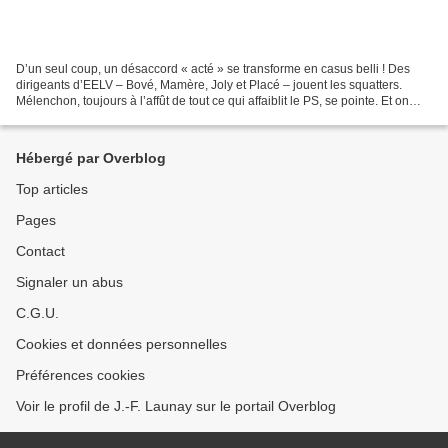
D’un seul coup, un désaccord « acté » se transforme en casus belli ! Des
dirigeants d’EELV – Bové, Mamère, Joly et Placé – jouent les squatters.
Mélenchon, toujours à l’affût de tout ce qui affaiblit le PS, se pointe. Et on
essaie de nous faire prendre...
Hébergé par Overblog
Top articles
Pages
Contact
Signaler un abus
C.G.U.
Cookies et données personnelles
Préférences cookies
Voir le profil de J.-F. Launay sur le portail Overblog