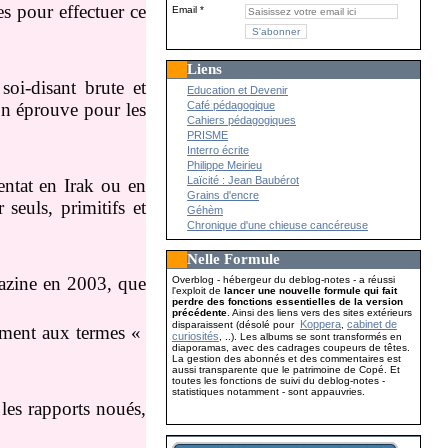
es pour effectuer ce
Email
Liens
 soi-disant brute et
Education et Devenir
Café pédagogique
’on éprouve pour les
Cahiers pédagogiques
PRISME
Interro écrite
Philippe Meirieu
Laïcité : Jean Baubérot
entat en Irak ou en
Grains d'encre
seuls, primitifs et
Géhèm
Chronique d'une chieuse cancéreuse
Nelle Formule
gazine en 2003, que
Overblog - hébergeur du deblog-notes - a réussi
l'exploit de
lancer une nouvelle formule qui fait
perdre des fonctions essentielles de la version
précédente
. Ainsi des liens vers des sites extérieurs
Koppera
cabinet de
disparaissent (désolé pour
,
lement aux termes «
curiosités
, ..). Les albums se sont transformés en
diaporamas, avec des cadrages coupeurs de têtes.
La gestion des abonnés et des commentaires est
aussi transparente que le patrimoine de Copé. Et
toutes les fonctions de suivi du deblog-notes -
statistiques notamment - sont appauvries.
les rapports noués,