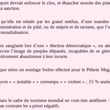
port devrait enfoncer le clou, et ébaucher ensuite des pist
la sanction.
le qu’elle est relatée par les grand médias, d’une manière
mmisération et de pitié, ou de mépris et de racisme, que l
 mondialisation.
 sanglante lors d’une « élection démocratique », un att
oie l’image de peuples dépassés, incapables de se gérer 
initivement abandonner à leur incurie.
rique selon un sondage Sofres effectué pour le Pèlerin Ma
auvre » « instable » « corrompu » « violent » ; 15 % seu
ans le cadre du tourisme mondial ne vont rien améliorer : 
 contraire les a priori négatifs.