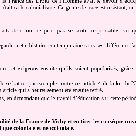
e la France des Droits de l’Homme avait le devoir d’éduque
’était ça le colonialisme. Ce genre de trace est résistant, ne
aits dont on ne peut pas se sentir responsable, vu q
.
garder cette histoire contemporaine sous ses différentes fa
x, et exigeons ensuite qu’ils soient popularisés, grâce 
 de se battre, par exemple contre cet article 4 de la loi du 
 article qui a heureusement été ensuite retiré.
ons, en demandant que le travail d’éducation sur cette périod
lité de la France de Vichy et en tirer les conséquences 
ique coloniale et néocoloniale.