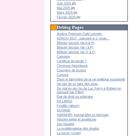
Juin 2025
(2)
Mai 2025
(2)
Mars 2025
(1)
Février 2025
(1)
Deblog Pages
Anders Petersen Café Lehmitz
AZROU 2017 : passant-e-s, souk...
Bêtisier laïciste (de A à H)
Bêtisier laïciste (de I à P)
Bêtisier laïciste (de Q à Z)
Camping
Certificat de laïcité ?
Chromos-historiques
Courriers de lecteur
Curiosa
Dans le labyrinthe de la vie politique espagnole
De l’art de se faire des amis
De mal en pis (ou de Luc Ferry à Robien en
passant par Fillon)
Etat de droit ou arbitraire
EX LIBRIS
Fredillo (album)
GUYANE
HARAKIRI, journal bête et méchant
Histoire belge et angélisme
Jan Saudek
La problématique des études
La secte (conte)