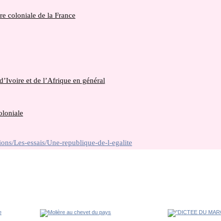
ire coloniale de la France
d’Ivoire et de l’Afrique en général
oloniale
ions/Les-essais/Une-republique-de-l-egalite