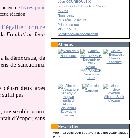
Léon COURBOULEIX
Le Palais idéal du facteur Cheval
livres pour
, auteur de
MAI 68
ette réaction.
Nous deux
Plus réac, je meurs
Prières de rues
l’égalité : contre
RÉCLAMES
 la
Fondation Jean
SatisfyeAAAaarAAaarAhhh
Albums
Nous deux
 à la démocratie, de
Album -
Essaouira
yens de sanctionner
Album -
MARRAKECH-
Decembre-
2012
le départ deux axes
Camping
suffit pas !
Album - Souk
d'Azrou
Album -
Alexandre
on, me semble vouer
Szekely le
magyar
tait d’écoper, sans
paillard
Newsletter
Abonnez-vous pour être averti des nouveaux articles
publiés.