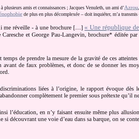
Azrou
 à plusieurs amis et connaissances ; Jacques Venuleth, un ami d’
énophobie
de plus en plus décomplexée – doit inquiéter, m’a transmis c
« Une république de 
qui me réveille - à une brochure […]
e Caresche et George Pau-Langevin, brochure* éditée par
st temps de prendre la mesure de la gravité de ces atteintes
 en avant de faux problèmes, et donc de se donner les mo
ord.
iscriminations liées à l’origine, le rapport évoque dès 
 abandonner complètement le premier sous prétexte qu’il ne 
ainsi l’éducation, en n’y faisant ensuite même plus allusi
e si découvrant une voie d’eau dans sa barque, on se conten