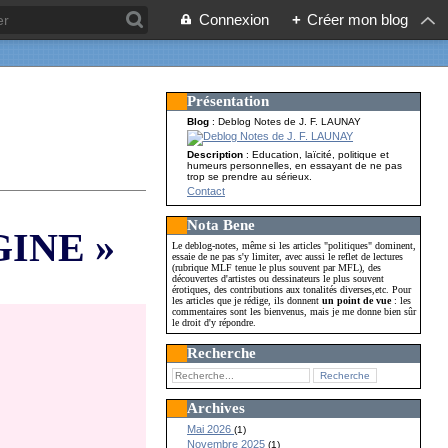
Connexion
+
Créer mon blog
Présentation
Blog
: Deblog Notes de J. F. LAUNAY
Description
: Education, laïcité, politique et
humeurs personnelles, en essayant de ne pas
trop se prendre au sérieux.
Contact
Nota Bene
GINE »
Le deblog-notes, même si les articles "politiques" dominent,
essaie de ne pas s'y limiter, avec aussi le reflet de lectures
(rubrique MLF tenue le plus souvent par MFL), des
découvertes d'artistes ou dessinateurs le plus souvent
érotiques, des contributions aux tonalités diverses,etc. Pour
les articles que je rédige, ils donnent
un point de vue
: les
commentaires sont les bienvenus, mais je me donne bien sûr
le droit d'y répondre.
Recherche
Archives
Mai 2026
(1)
Novembre 2025
(1)