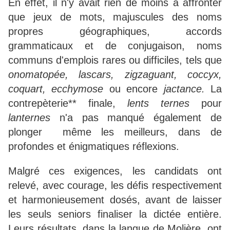
En effet, il n'y avait rien de moins à affronter
que jeux de mots, majuscules des noms
propres géographiques, accords
grammaticaux et de conjugaison, noms
communs d'emplois rares ou difficiles, tels que
onomatopée, lascars, zigzaguant, coccyx,
coquart, ecchymose
ou encore
jactance.
La
contrepèterie** finale,
lents ternes
pour
lanternes
n'a pas manqué également de
plonger même les meilleurs, dans de
profondes et énigmatiques réflexions.
Malgré ces exigences, les candidats ont
relevé, avec courage, les défis respectivement
et harmonieusement dosés, avant de laisser
les seuls seniors finaliser la dictée entière.
Leurs résultats, dans la langue de Molière, ont