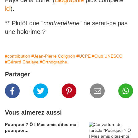
Pays de la Loire. (
Biographie
plus complète
ici
).
** Plutôt que "
contrepèterie
" ne serait-ce pas
une holorime ?
#contribution
#Jean-Pierre Colignon
#UCPE
#Club UNESCO
#Gérard Chalaye
#Orthographe
Partager
Vous aimerez aussi
Pourquoi ? Ô ! Mes amis dites-moi
pourquoi…