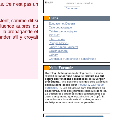
Email
as. Ce n'est pas un
Liens
tent, comme dit si
Education et Devenir
fluence auprès du
Café pédagogique
ce la propagande et
Cahiers pédagogiques
PRISME
er s'il y croyait
Interro écrite
Philippe Meirieu
Laïcité : Jean Baubérot
Grains d'encre
Géhèm
Chronique d'une chieuse cancéreuse
Nelle Formule
Overblog - hébergeur du deblog-notes - a réussi
l'exploit de
lancer une nouvelle formule qui fait
perdre des fonctions essentielles de la version
précédente
. Ainsi des liens vers des sites extérieurs
Koppera
cabinet de
disparaissent (désolé pour
,
curiosités
, ..). Les albums se sont transformés en
diaporamas, avec des cadrages coupeurs de têtes.
La gestion des abonnés et des commentaires est
aussi transparente que le patrimoine de Copé. Et
toutes les fonctions de suivi du deblog-notes -
statistiques notamment - sont appauvries.