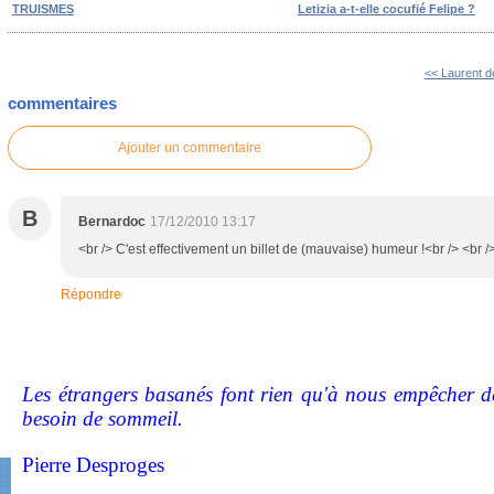
TRUISMES
Letizia a-t-elle cocufié Felipe ?
<< Laurent de
commentaires
Ajouter un commentaire
B
Bernardoc
17/12/2010 13:17
<br /> C'est effectivement un billet de (mauvaise) humeur !<br /> <br />
Répondre
Les étrangers basanés font rien qu'à nous empêcher de
besoin de sommeil.
Pierre Desproges