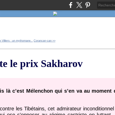
 Villiers : un mythomane...
Corancan-can >>
e le prix Sakharov
ais là c’est Mélenchon qui s’en va au moment 
contre les Tibétains, cet admirateur inconditionne
ui ose s’opposer au régime castriste en luttant,