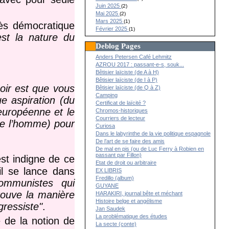
Juin 2025
(2)
Mai 2025
(2)
Mars 2025
(1)
rès démocratique
Février 2025
(1)
est la nature du
Deblog Pages
Anders Petersen Café Lehmitz
AZROU 2017 : passant-e-s, souk...
Bêtisier laïciste (de A à H)
Bêtisier laïciste (de I à P)
oir est que vous
Bêtisier laïciste (de Q à Z)
Camping
e aspiration (du
Certificat de laïcité ?
européenne et le
Chromos-historiques
Courriers de lecteur
 de l’homme) pour
Curiosa
Dans le labyrinthe de la vie politique espagnole
De l’art de se faire des amis
De mal en pis (ou de Luc Ferry à Robien en
passant par Fillon)
est indigne de ce
Etat de droit ou arbitraire
il se lance dans
EX LIBRIS
Fredillo (album)
ommunistes qui
GUYANE
rouve la manière
HARAKIRI, journal bête et méchant
Histoire belge et angélisme
gressiste"
.
Jan Saudek
La problématique des études
 de la notion de
La secte (conte)