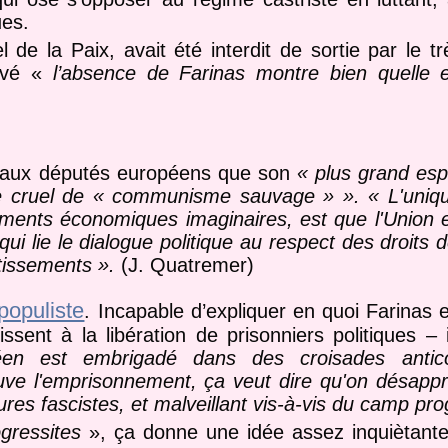
ues.
de la Paix, avait été interdit de sortie par le t
Bové «
l’absence de Farinas montre bien quelle 
é aux députés européens que son
« plus grand esp
me cruel de « communisme sauvage » ». « L'uniqu
ements économiques imaginaires, est que l'Union 
i lie le dialogue politique au respect des droits
stissements ».
(J. Quatremer)
populiste
. Incapable d’expliquer en quoi Farinas 
ssent à la libération de prisonniers politiques – 
éen est embrigadé dans des croisades antic
uve l'emprisonnement, ça veut dire qu'on désapp
ures fascistes, et malveillant vis-à-vis du camp pro
gressites
», ça donne une idée assez inquiètante