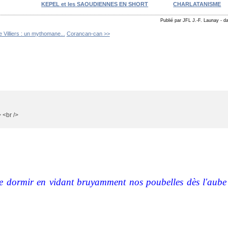
KEPEL et les SAOUDIENNES EN SHORT
CHARLATANISME
Publié par JFL J.-F. Launay
-
d
 Villiers : un mythomane...
Corancan-can >>
 <br />
 dormir en vidant bruyamment nos poubelles dès l'aube a