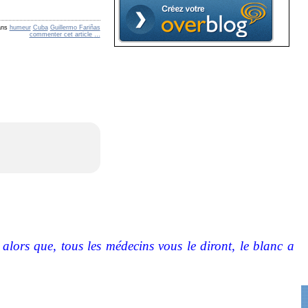
ans
humeur
Cuba
Guillermo Fariñas
commenter cet article
…
lors que, tous les médecins vous le diront, le blanc a