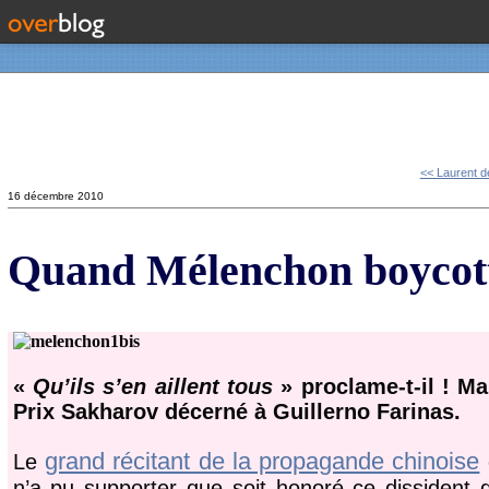
Contact
<< Laurent de
16 décembre 2010
Quand Mélenchon boycott
«
Qu’ils s’en aillent tous
» proclame-t-il ! M
Prix Sakharov décerné à Guillerno Farinas.
grand récitant de la propagande chinoise
Le
n’a pu supporter que soit honoré ce dissident q