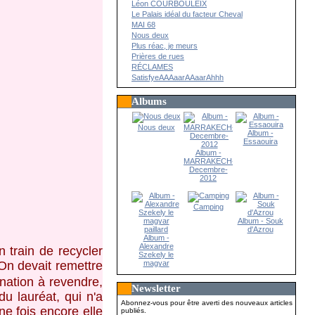
Léon COURBOULEIX
Le Palais idéal du facteur Cheval
MAI 68
Nous deux
Plus réac, je meurs
Prières de rues
RÉCLAMES
SatisfyeAAAaarAAaarAhhh
Albums
Nous deux
Album -
Essaouira
Album -
MARRAKECH-
Decembre-
2012
Camping
Album - Souk
d'Azrou
Album -
Alexandre
n train de recycler
Szekely le
magyar
On devait remettre
paillard
nation à revendre,
Newsletter
u lauréat, qui n'a
Abonnez-vous pour être averti des nouveaux articles
ne fois encore elle
publiés.