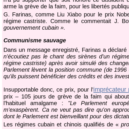
arme la grève de la faim, pour les libertés publiq
G. Farinas, comme Liu Xiabo pour le prix Nobel 
régime castriste. Comme le commentait J. 
gouvernement cubain ».
Communisme sauvage
Dans un message enregistré, Farinas a déclar
n'écoutiez pas le chant des sirènes d'un régi
régime castriste) après avoir simulé des chang
Parlement lèvent la position commune (de 1996 qu
qu'ils puissent bénéficier des crédits et des inve
imprécateur 
Insupportable donc, ce prix, pour l’
prix – 105 jours de grève de la faim qui abouti
l’habituel amalgame :
"Le Parlement europ
m'exaspèrent. Ca ne veut pas dire qu'on appro
dont le Parlement est bienveillant pour des dictat
Les régimes cubain et chinois qualifiés de «
pro