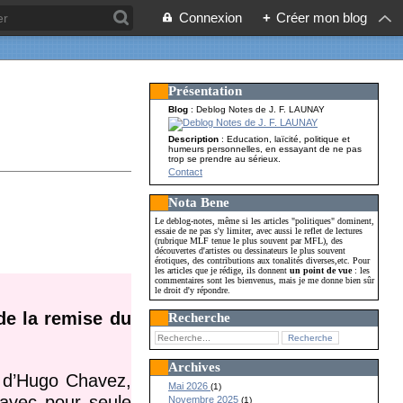
Connexion
+
Créer mon blog
Présentation
Blog
: Deblog Notes de J. F. LAUNAY
Description
: Education, laïcité, politique et
humeurs personnelles, en essayant de ne pas
trop se prendre au sérieux.
Contact
Nota Bene
Le deblog-notes, même si les articles "politiques" dominent,
essaie de ne pas s'y limiter, avec aussi le reflet de lectures
(rubrique MLF tenue le plus souvent par MFL), des
découvertes d'artistes ou dessinateurs le plus souvent
érotiques, des contributions aux tonalités diverses,etc. Pour
les articles que je rédige, ils donnent
un point de vue
: les
commentaires sont les bienvenus, mais je me donne bien sûr
le droit d'y répondre.
de la remise du
Recherche
Archives
l d’Hugo Chavez,
Mai 2026
(1)
 avec pour seule
Novembre 2025
(1)