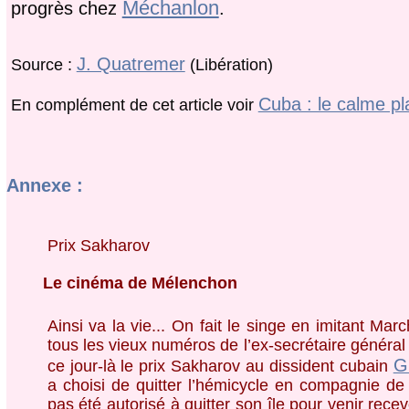
Méchanlon
progrès chez
.
J. Quatremer
Source :
(Libération)
Cuba : le calme pl
En complément de cet article voir
Annexe :
Prix Sakharov
Le cinéma de Mélenchon
Ainsi va la vie... On fait le singe en imitant Mar
tous les vieux numéros de l’ex-secrétaire généra
G
ce jour-là le prix Sakharov au dissident cubain
a choisi de quitter l’hémicycle en compagnie de
pas été autorisé à quitter son île pour venir recev