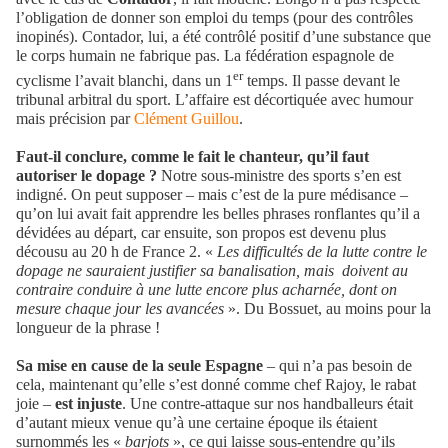
l’obligation de donner son emploi du temps (pour des contrôles
inopinés). Contador, lui, a été contrôlé positif d’une substance que
le corps humain ne fabrique pas. La fédération espagnole de
er
cyclisme l’avait blanchi, dans un 1
temps. Il passe devant le
tribunal arbitral du sport. L’affaire est décortiquée avec humour
mais précision par
Clément Guillou
.
Faut-il conclure, comme le fait le chanteur, qu’il faut
autoriser le dopage ?
Notre sous-ministre des sports s’en est
indigné. On peut supposer – mais c’est de la pure médisance –
qu’on lui avait fait apprendre les belles phrases ronflantes qu’il a
dévidées au départ, car ensuite, son propos est devenu plus
décousu au 20 h de France 2. «
Les difficultés de la lutte contre le
dopage ne sauraient justifier sa banalisation, mais doivent au
contraire conduire à une lutte encore plus acharnée, dont on
mesure chaque jour les avancées
». Du Bossuet, au moins pour la
longueur de la phrase !
Sa mise en cause de la seule Espagne
– qui n’a pas besoin de
cela, maintenant qu’elle s’est donné comme chef Rajoy, le rabat
joie –
est injuste
. Une contre-attaque sur nos handballeurs était
d’autant mieux venue qu’à une certaine époque ils étaient
surnommés les «
barjots
», ce qui laisse sous-entendre qu’ils