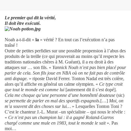
Le premier qui dit la vérité,
Il doit être exécuté.
Noah a-t-il-dit «
la
» vérité ? En tout cas l’exécution n’a pas
traîné !
Outre de petites perfidies sur une possible propension à l’abus des
produits de la treille (ce qui prouverait au moins qu’il respecte les
traditions nationales chères à M. Guéant), il a eu droit à des
attaques sur … son fils. «
Yannick Noah n’est pas bien placé pour
parler de cela. Son fils joue en NBA où on ne fait pas de contrôle
anti dopage.
» riposte David Ferrer. Tonton Nadal est très colère,
alors qu’il affiche en général un calme olympien. «
Ce type croit
que tout le monde est comme lui
[autrement dit il s’est dopé].
Cela me choque qu’une personne d’une honnêteté douteuse
(sic)
se permette de parler en mal des sportifs espagnols.
[…]
Moi, on
m’a souvent dit des choses sur lui…
» Lesquelles Tonton Toni ?
C’est le chanteur J.-L. Murat –un spécialiste – qui nous le révèle :
«
Ce n’est pas un champion lui : il a gagné Roland-Garros
chargé comme une mule en 1983, tout le monde le sait
». Pas
moi…