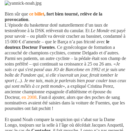
Bien sûr que
ce billet
, fort bien tourné, relève de la
provocation
.
L’épisode du basketteur doté naturellement d’un taux de
testostérone à la DSK relèverait du canular. Et
Le Monde
est payé
pour savoir – ou plutôt va devoir cracher au bassinet, condamné à
15 000 € d’amende – que le Barça n’a pas fricoté avec
le
douteux Docteur Fuentes
. Ce gynécologue de formation a
accouché de champions cyclistes, comme Delgado et d’autres.
Parmi ses patients, un autre cycliste – la pédale était son champ de
soins préféré – qui continuait sa croissance à 25 ou 26 ans. «
Je
sais ce qui s'est passé aux JO de Barcelone en 1992 et je suis une
boîte de Pandore qui, si elle s'ouvrait un jour, ferait tomber le
sport (...). Je me tais, mais je parlerais bien pour couler tous ceux
qui sont mêlés à ce petit monde
», a expliqué Cristina Perez,
ancienne championne espagnole d'athlétisme et épouse du
Docteur,
en 2008
. Faut-il ajouter, alors que des poches de sang
nominatives avaient été saisies dans la voiture de Fuentes, que les
poursuites ont fait pschitt !
Et quand Noah compare la suspicion qui s’abat sur la Dame
Longo, toujours sur la selle à l’âge où décédait Jacques Anquetil,
avec le cas de
Contador
, il fait mouche. Longo n’a pas respecté