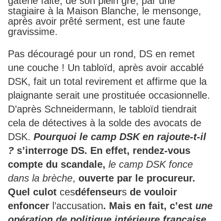
gâterie faite, de son plein gré, par une
stagiaire à la Maison Blanche, le mensonge,
après avoir prêté serment, est une faute
gravissime.
Pas découragé pour un rond, DS en remet
une couche ! Un tabloïd, après avoir accablé
DSK, fait un total revirement et affirme que la
plaignante serait une prostituée occasionnelle.
D’après Schneidermann, le tabloïd tiendrait
cela de détectives à la solde des avocats de
DSK.
Pourquoi le camp DSK en rajoute-t-il
?
s’interroge DS. En effet, rendez-vous
compte du scandale,
le camp DSK fonce
dans la brèche
,
ouverte par le procureur.
Quel culot
ces
défenseur
s
de vouloir
enfoncer
l’accusation
. Mais en fait, c’est
une
opération de politique intérieure française
.