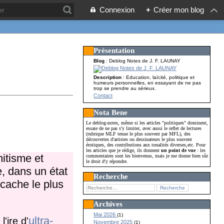
Connexion
+
Créer mon blog
Présentation
Blog
: Deblog Notes de J. F. LAUNAY
Description
: Education, laïcité, politique et
humeurs personnelles, en essayant de ne pas
trop se prendre au sérieux.
Contact
Nota Bene
Le deblog-notes, même si les articles "politiques" dominent,
essaie de ne pas s'y limiter, avec aussi le reflet de lectures
(rubrique MLF tenue le plus souvent par MFL), des
découvertes d'artistes ou dessinateurs le plus souvent
érotiques, des contributions aux tonalités diverses,etc. Pour
les articles que je rédige, ils donnent
un point de vue
: les
itisme et
commentaires sont les bienvenus, mais je me donne bien sûr
le droit d'y répondre.
, dans un état
Recherche
 cache le plus
Archives
Mai 2026
(1)
ultra-
'ire d'
Novembre 2025
(1)