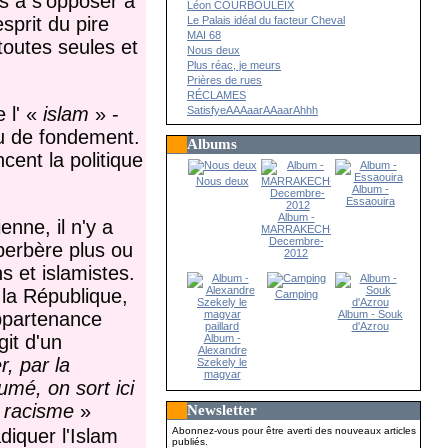
as à s'opposer à
Léon COURBOULEIX
sprit du pire
Le Palais idéal du facteur Cheval
MAI 68
toutes seules et
Nous deux
Plus réac, je meurs
Prières de rues
RÉCLAMES
e l' «
islam
» -
SatisfyeAAAaarAAaarAhhh
vu de fondement.
Albums
cent la politique
Nous deux
Album -
Essaouira
Album -
nne, il n'y a
MARRAKECH-
Decembre-
berbère plus ou
2012
s et islamistes.
 la République,
Camping
Album - Souk
 appartenance
d'Azrou
git d'un
Album -
Alexandre
, par la
Szekely le
magyar
umé, on sort ici
paillard
u racisme
»
Newsletter
Abonnez-vous pour être averti des nouveaux articles
diquer l'Islam
publiés.