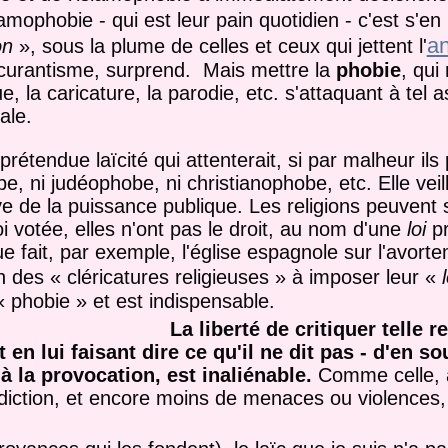
lamophobie - qui est leur pain quotidien - c'est s'en
a
on
», sous la plume de celles et ceux qui jettent l'
scurantisme, surprend. Mais mettre la
phobie
, qui
 la caricature, la parodie, etc. s'attaquant à tel a
ale.
r prétendue laïcité qui attenterait, si par malheur ils
be, ni judéophobe, ni christianophobe, etc. Elle vei
ve de la puissance publique. Les religions peuvent
oi votée, elles n'ont pas le droit, au nom d'une
loi
pr
e fait, par exemple, l'église espagnole sur l'avort
on des « cléricatures religieuses » à imposer leur «
 phobie » et est indispensable.
La liberté de critiquer telle re
en lui faisant dire ce qu'il ne dit pas - d'en so
'à la provocation, est inaliénable.
Comme celle, à
iction, et encore moins de menaces ou violences, 