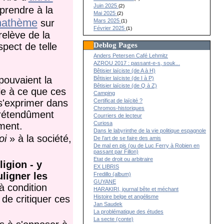
Juin 2025
(2)
 prendre à la
Mai 2025
(2)
nathème
Mars 2025
sur
(1)
Février 2025
(1)
 relève de la
Deblog Pages
spect de telle
Anders Petersen Café Lehmitz
AZROU 2017 : passant-e-s, souk...
Bêtisier laïciste (de A à H)
 pouvaient la
Bêtisier laïciste (de I à P)
Bêtisier laïciste (de Q à Z)
lle à ce que ces
Camping
Certificat de laïcité ?
 s'exprimer dans
Chromos-historiques
étendûment
Courriers de lecteur
Curiosa
ement.
Dans le labyrinthe de la vie politique espagnole
loi
» à la société,
De l’art de se faire des amis
De mal en pis (ou de Luc Ferry à Robien en
passant par Fillon)
Etat de droit ou arbitraire
ligion - y
EX LIBRIS
uligner les
Fredillo (album)
GUYANE
 condition
HARAKIRI, journal bête et méchant
Histoire belge et angélisme
de critiquer ces
Jan Saudek
La problématique des études
La secte (conte)