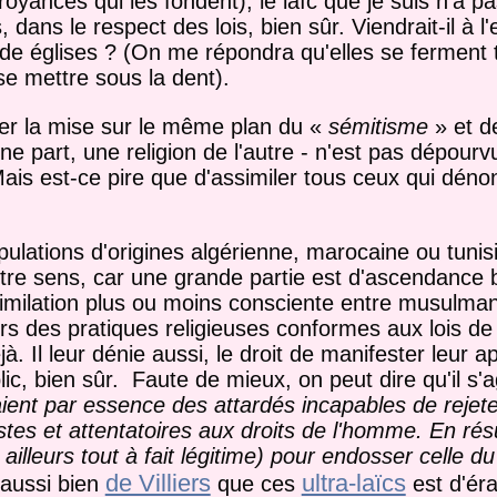
royances qui les fondent), le laïc que je suis n'a p
dans le respect des lois, bien sûr. Viendrait-il à l'e
e églises ? (On me répondra qu'elles se ferment 
e mettre sous la dent).
cer la mise sur le même plan du «
sémitisme
» et d
une part, une religion de l'autre - n'est pas dépour
ais est-ce pire que d'assimiler tous ceux qui dénon
ulations d'origines algérienne, marocaine ou tunisie
tre sens, car une grande partie est d'ascendance 
similation plus ou moins consciente entre musulman
ers des pratiques religieuses conformes aux lois de
éjà. Il leur dénie aussi, le droit de manifester leur
blic, bien sûr. Faute de
mieux, on peut dire qu'il s'a
ent par essence des attardés incapables de rejeter
stes et attentatoires aux droits de l'homme. En rés
ailleurs tout à fait légitime) pour endosser celle d
de Villiers
ultra-laïcs
t aussi bien
que ces
est d'éra