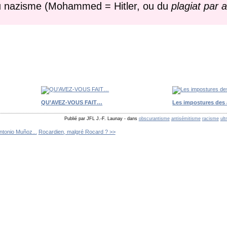
 au nazisme (Mohammed = Hitler, ou du
plagiat par a
QU’AVEZ-VOUS FAIT…
Les impostures des 
Publié par JFL J.-F. Launay
-
dans
obscurantisme
antisémitisme
racisme
ult
Antonio Muñoz...
Rocardien, malgré Rocard ? >>