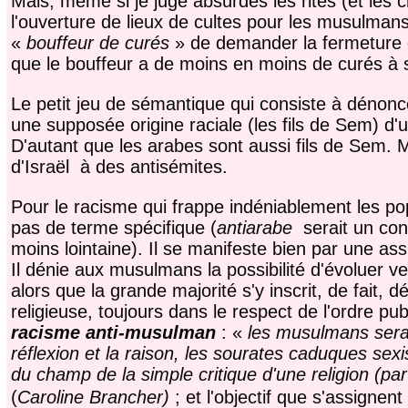
Mais, même si je juge absurdes les rites (et les c
l'ouverture de lieux de cultes pour les musulmans, 
«
bouffeur de curés
» de demander la fermeture d
que le bouffeur a de moins en moins de curés à s
Le petit jeu de sémantique qui consiste à dénon
une supposée origine raciale (les fils de Sem) d'
D'autant que les arabes sont aussi fils de Sem. M
d'Israël à des antisémites.
Pour le racisme qui frappe indéniablement les pop
pas de terme spécifique (
antiarabe
serait un con
moins lointaine). Il se manifeste bien par une as
Il dénie aux musulmans la possibilité d'évoluer v
alors que la grande majorité s'y inscrit, de fait, d
religieuse, toujours dans le respect de l'ordre pu
racisme anti-musulman
: «
les musulmans serai
réflexion et la raison, les sourates caduques sexi
du champ de la simple critique d'une religion (par 
(
Caroline Brancher)
; et l'objectif que s'assignen