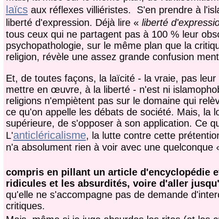
laïcs
aux réflexes villiéristes. S'en prendre à l'is
liberté d'expression. Déjà lire «
liberté d'expressi
tous ceux qui ne partagent pas à 100 % leur ob
psychopathologie, sur le même plan que la critique,
religion, révèle une assez grande confusion ment
Et, de toutes façons, la laïcité - la vraie, pas leu
mettre en œuvre, à la liberté - n'est ni islamopho
religions n'empiètent pas sur le domaine qui relè
ce qu'on appelle les débats de société. Mais, la l
supérieure, de s'opposer à son application. Ce qu
anticléricalisme
L'
, la lutte contre cette prétenti
n'a absolument rien à voir avec une quelconque «
compris en pillant un article d'encyclopédie et 
ridicules et les absurdités, voire d'aller jusqu
qu'elle ne s'accompagne pas de demande d'interd
critiques.