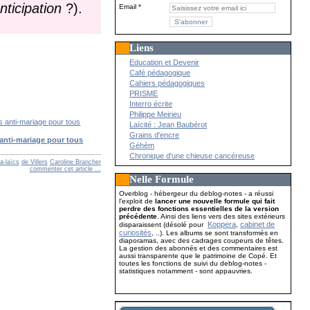
nticipation
?).
Email
Liens
Education et Devenir
Café pédagogique
Cahiers pédagogiques
PRISME
Interro écrite
Philippe Meirieu
Laïcité : Jean Baubérot
Grains d'encre
anti-mariage pour tous
Géhèm
Chronique d'une chieuse cancéreuse
ra-laïcs
de Villers
Caroline Brancher
commenter cet article
…
Nelle Formule
Overblog - hébergeur du deblog-notes - a réussi
l'exploit de
lancer une nouvelle formule qui fait
perdre des fonctions essentielles de la version
précédente
. Ainsi des liens vers des sites extérieurs
Koppera
cabinet de
disparaissent (désolé pour
,
curiosités
, ..). Les albums se sont transformés en
diaporamas, avec des cadrages coupeurs de têtes.
La gestion des abonnés et des commentaires est
aussi transparente que le patrimoine de Copé. Et
toutes les fonctions de suivi du deblog-notes -
statistiques notamment - sont appauvries.