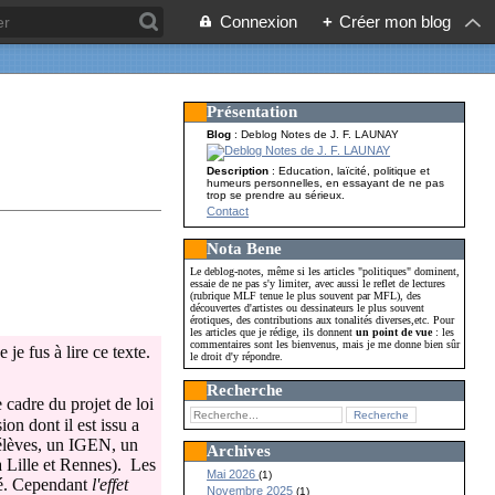
Connexion
+
Créer mon blog
Présentation
Blog
: Deblog Notes de J. F. LAUNAY
Description
: Education, laïcité, politique et
humeurs personnelles, en essayant de ne pas
trop se prendre au sérieux.
Contact
Nota Bene
Le deblog-notes, même si les articles "politiques" dominent,
essaie de ne pas s'y limiter, avec aussi le reflet de lectures
(rubrique MLF tenue le plus souvent par MFL), des
découvertes d'artistes ou dessinateurs le plus souvent
érotiques, des contributions aux tonalités diverses,etc. Pour
les articles que je rédige, ils donnent
un point de vue
: les
commentaires sont les bienvenus, mais je me donne bien sûr
je fus à lire ce texte.
le droit d'y répondre.
Recherche
 cadre du projet de loi
n dont il est issu a
'élèves, un IGEN, un
Archives
à Lille et Rennes). Les
Mai 2026
(1)
té. Cependant
l'effet
Novembre 2025
(1)