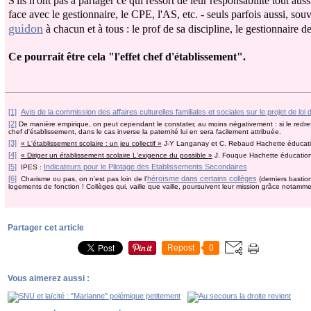
S'ils n'ont pas à partager ce qui ressort de leur responsabilité tout au
face avec le gestionnaire, le CPE, l'AS, etc. - seuls parfois aussi, sou
guidon
à chacun et à tous : le prof de sa discipline, le gestionnaire 
Ce pourrait être cela "l'effet chef d'établissement".
[1]
Avis de la commission des affaires culturelles familiales et sociales sur le projet de lo
[2]
De manière empirique, on peut cependant le constater, au moins négativement : si le redre
chef d'établissement, dans le cas inverse la paternité lui en sera facilement attribuée.
[3]
« L'établissement scolaire : un jeu collectif »
J-Y Langanay et C. Rebaud Hachette éducat
[4]
« Diriger un établissement scolaire L'exigence du possible »
J. Fouque Hachette éducatio
[5]
Indicateurs pour le Pilotage des Etablissements Secondaires
IPES :
[6]
héroïsme dans certains collèges
Charisme ou pas, on n'est pas loin de l'
(derniers bastion
logements de fonction ! Collèges qui, vaille que vaille, poursuivent leur mission grâce notamment
Partager cet article
Repost
0
Vous aimerez aussi :