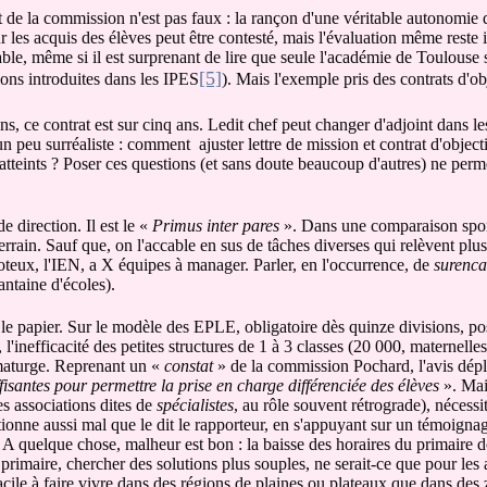
de la commission n'est pas faux : la rançon d'une véritable autonomie
 les acquis des élèves peut être contesté, mais l'évaluation même reste 
table, même si il est surprenant de lire que seule l'académie de Toulouse s
[5]
ons introduites dans les IPES
). Mais l'exemple pris des contrats d'ob
ans, ce contrat est sur cinq ans. Ledit chef peut changer d'adjoint dans les
 un peu surréaliste : comment ajuster lettre de mission et contrat d'obje
 atteints ? Poser ces questions (et sans doute beaucoup d'autres) ne perm
e direction. Il est le «
Primus inter pares
». Dans une comparaison sporti
errain. Sauf que, on l'accable en sus de tâches diverses qui relèvent plus
oteux, l'IEN, a X équipes à manager. Parler, en l'occurrence, de
surenc
ntaine d'écoles).
r le papier. Sur le modèle des EPLE, obligatoire dès quinze divisions, pos
 l'inefficacité des petites structures de 1 à 3 classes (20 000, maternelle
aumaturge. Reprenant un «
constat
» de la commission Pochard, l'avis dépl
uffisantes pour permettre la prise en charge différenciée des élèves
». Mai
es associations dites de
spécialistes
, au rôle souvent rétrograde), nécessi
ctionne aussi mal que le dit le rapporteur, en s'appuyant sur un témoignag
. A quelque chose, malheur est bon : la baisse des horaires du primaire d
e primaire, chercher des solutions plus souples, ne serait-ce que pour les
acile à faire vivre dans des régions de plaines ou plateaux que dans de