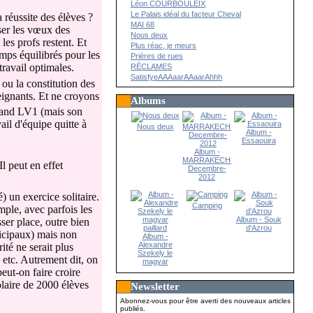
Léon COURBOULEIX
Le Palais idéal du facteur Cheval
 réussite des élèves ?
MAI 68
iser les vœux des
Nous deux
les profs restent. Et
Plus réac, je meurs
emps équilibrés pour les
Prières de rues
ravail optimales.
RÉCLAMES
SatisfyeAAAaarAAaarAhhh
 ou la constitution des
seignants. Et ne croyons
Albums
mand LV1 (mais son
ail d'équipe quitte à
Nous deux
Album -
Essaouira
Album -
MARRAKECH-
l peut en effet
Decembre-
2012
) un exercice solitaire.
Camping
mple, avec parfois les
Album - Souk
ser place, outre bien
d'Azrou
icipaux) mais non
Album -
Alexandre
té ne serait plus
Szekely le
 etc. Autrement dit, on
magyar
paillard
eut-on faire croire
laire de 2000 élèves
Newsletter
Abonnez-vous pour être averti des nouveaux articles
publiés.