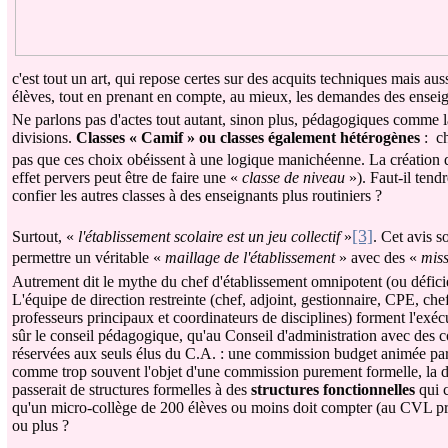
c'est tout un art, qui repose certes sur des acquits techniques mais a
élèves, tout en prenant en compte, au mieux, les demandes des enseigna
Ne parlons pas d'actes tout autant, sinon plus, pédagogiques comme la r
divisions.
Classes « Camif » ou classes également hétérogènes
: c
pas que ces choix obéissent à une logique manichéenne. La création d
effet pervers peut être de faire une «
classe de niveau
»). Faut-il tend
confier les autres classes à des enseignants plus routiniers ?
[3]
Surtout, «
l'établissement scolaire est un jeu collectif
»
. Cet avis s
permettre un véritable «
maillage de l'établissement
» avec des «
miss
Autrement dit le mythe du chef d'établissement omnipotent (ou déficient)
L'équipe de direction restreinte (chef, adjoint, gestionnaire, CPE, ch
professeurs principaux et coordinateurs de disciplines) forment l'exécu
sûr le conseil pédagogique, qu'au Conseil d'administration avec des
réservées aux seuls élus du C.A. : une commission budget animée par le
comme trop souvent l'objet d'une commission purement formelle, la dota
passerait de structures formelles à des
structures fonctionnelles
qui c
qu'un micro-collège de 200 élèves ou moins doit compter (au CVL près
ou plus ?