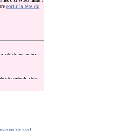
ommes orchestres faisant
sortir la tête du
aire
ra difficilement crédité au
biter le quartier dans leurs