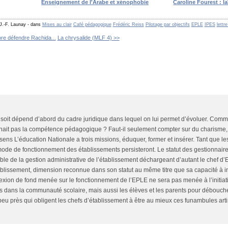
Enseignement de l'Arabe et xénophobie
Caroline Fourest : la
J.-F. Launay
-
dans
Mises au clair
Café pédagogique
Frédéric Reiss
Pilotage par objectifs
EPLE
IPES
lettr
re défendre Rachida...
La chrysalide (MLF 4) >>
e soit dépend d’abord du cadre juridique dans lequel on lui permet d’évoluer. Com
nnait pas la compétence pédagogique ? Faut-il seulement compter sur du charisme, d
sens L’éducation Nationale a trois missions, éduquer, former et insérer. Tant que le
 mode de fonctionnement des établissements persisteront. Le statut des gestionnaire
ble de la gestion administrative de l’établissement déchargeant d’autant le chef d’
blissement, dimension reconnue dans son statut au même titre que sa capacité à in
lexion de fond menée sur le fonctionnement de l’EPLE ne sera pas menée à l’initiati
es dans la communauté scolaire, mais aussi les élèves et les parents pour débouche
eu près qui obligent les chefs d’établissement à être au mieux ces funambules artis