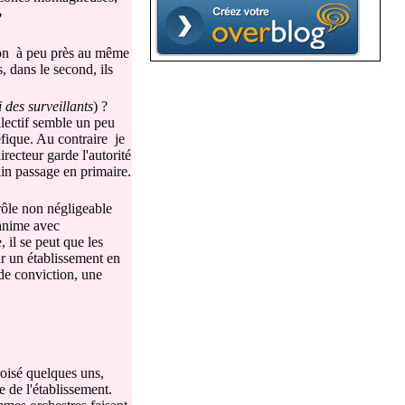
?
ation à peu près au même
, dans le second, ils
 des surveillants
) ?
ollectif semble un peu
éfique. Au contraire je
recteur garde l'autorité
tain passage en primaire.
rôle non négligeable
 anime avec
 il se peut que les
ur un établissement en
 de conviction, une
roisé quelques uns,
e de l'établissement.