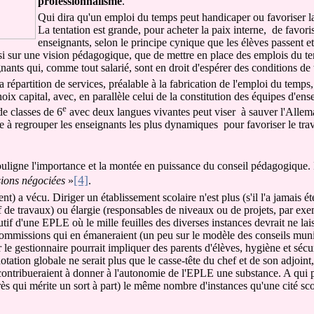
professionnalisme
.
Qui dira qu'un emploi du temps peut handicaper ou favoriser la
La tentation est grande, pour acheter la paix interne, de favor
enseignants, selon le principe cynique que les élèves passent et 
ussi sur une vision pédagogique, que de mettre en place des emplois du t
nts qui, comme tout salarié, sont en droit d'espérer des conditions de t
épartition de services, préalable à la fabrication de l'emploi du temps,
hoix capital, avec, en parallèle celui de la constitution des équipes d'en
e
e classes de 6
avec deux langues vivantes peut viser à sauver l'Alle
re à regrouper les enseignants les plus dynamiques pour favoriser le trav
ouligne l'importance et la montée en puissance du conseil pédagogique. I
[4]
ions négociées
»
.
 a vécu. Diriger un établissement scolaire n'est plus (s'il l'a jamais été
ef de travaux) ou élargie (responsables de niveaux ou de projets, par exe
tif d'une EPLE où le mille feuilles des diverses instances devrait ne lais
 commissions qui en émaneraient (un peu sur le modèle des conseils mun
 gestionnaire pourrait impliquer des parents d'élèves, hygiène et sécuri
tion globale ne serait plus que le casse-tête du chef et de son adjoint,
ontribueraient à donner à l'autonomie de l'EPLE une substance. A qui p
 qui mérite un sort à part) le même nombre d'instances qu'une cité sco