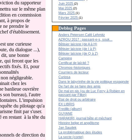
nviction du rapporteur
Juin 2025
(2)
mettra sur le même plan
Mai 2025
(2)
Mars 2025
(1)
audition en commission
Février 2025
(1)
ant, à propos de
e ne prendre le
Deblog Pages
chef d'établissement.
Anders Petersen Café Lehmitz
AZROU 2017 : passant-e-s, souk...
 est une curieuse
Bêtisier laïciste (de A à H)
ute, du dialogue ...),
Bêtisier laïciste (de I à P)
Bêtisier laïciste (de Q à Z)
 dit, une bonne
Camping
ce, qui feront que les
Certificat de laïcité ?
ctifs fixés. Et, pour
Chromos-historiques
sonnalités
Courriers de lecteur
 non négligeable.
Curiosa
Dans le labyrinthe de la vie politique espagnole
inait chez les
De l’art de se faire des amis
une banlieue ouvrière
De mal en pis (ou de Luc Ferry à Robien en
s son bureau), l'autre
passant par Fillon)
ontaires. L'impulsion
Etat de droit ou arbitraire
EX LIBRIS
onquête du pilotage qu'a
Fredillo (album)
risme finit par s'user.
GUYANE
é en restant à la tête du
HARAKIRI, journal bête et méchant
Histoire belge et angélisme
Jan Saudek
La problématique des études
sonnels de direction du
La secte (conte)