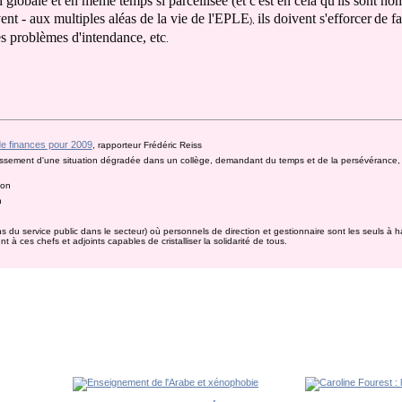
ssi globale et en même temps si parcellisée (et c'est en cela qu'ils sont h
vent - aux multiples aléas de la vie de l'EPLE
ils doivent s'efforcer
de f
),
des problèmes d'intendance, etc
.
i de finances pour 2009
, rapporteur Frédéric Reiss
ssement d'une situation dégradée dans un collège, demandant du temps et de la persévérance, se
ion
n
s du service public dans le secteur) où personnels de direction et gestionnaire sont les seuls à ha
 à ces chefs et adjoints capables de cristalliser la solidarité de tous.