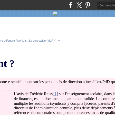
re défendre Rachida...
La chrysalide (MLF 4) >>
nt ?
rte essentiellement sur les personnels de direction a incité l'ex-PdD que 
[1]
L'avis de Frédéric Reiss
sur l'enseignement scolaire, dans le
de finances, est un document apparemment solide. La commissio
multiplié les auditions (syndicats y compris lycéens, parents d
directeur de l'administration centrale, plus deux déplacements 
références documentaires sont peu nombreuses, mais de quali