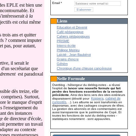
Email
 des EPLE est bien une
incontournable. Et
'intéresserait
à la
Liens
jectifs est celui même
Education et Devenir
Café pédagogique
 trois ans et quitter
Cahiers pédagogiques
ctifs ? comment imputer
PRISME
et pas, pour autant,
Interro écrite
Philippe Meirieu
Laïcité : Jean Baubérot
Grains d'encre
ve, il serait le
Géhèm
 d'un secrétariat que
Chronique d'une chieuse cancéreuse
adrement
est paradoxal
Nelle Formule
Overblog - hébergeur du deblog-notes - a réussi
l'exploit de
lancer une nouvelle formule qui fait
sible dès treize, elle
perdre des fonctions essentielles de la version
précédente
. Ainsi des liens vers des sites extérieurs
s comprises). Surtout,
Koppera
cabinet de
disparaissent (désolé pour
,
ore le manque d'esprit
curiosités
, ..). Les albums se sont transformés en
diaporamas, avec des cadrages coupeurs de têtes.
s l'enseignement du
La gestion des abonnés et des commentaires est
aussi transparente que le patrimoine de Copé. Et
tant des instances
toutes les fonctions de suivi du deblog-notes -
e de directeur d'école,
statistiques notamment - sont appauvries.
oit permettre un travail
 adapter au contexte
s zones montagneuses,