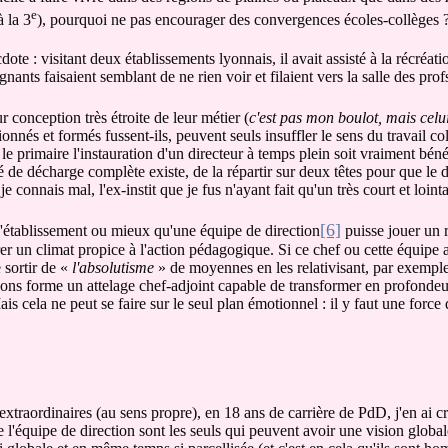
e
 la 3
), pourquoi ne pas encourager des convergences écoles-collèges 
cdote : visitant deux établissements lyonnais, il avait assisté à la récré
ants faisaient semblant de ne rien voir et filaient vers la salle des profs
ur conception très étroite de leur métier (
c'est pas mon boulot, mais celui
ionnés et formés fussent-ils, peuvent seuls insuffler le sens du travail c
le primaire l'instauration d'un directeur à temps plein soit vraiment bén
 de décharge complète existe, de la répartir sur deux têtes pour que le di
e connais mal, l'ex-instit que je fus n'ayant fait qu'un très court et loin
[6]
d'établissement ou mieux qu'une équipe de direction
puisse jouer un 
rer un climat propice à l'action pédagogique. Si ce chef ou cette équipe
 sortir de «
l'absolutisme
» de moyennes en les relativisant, par exemple,
ions forme un attelage chef-adjoint capable de transformer en profonde
is cela ne peut se faire sur le seul plan émotionnel : il y faut une force
xtraordinaires (au sens propre), en 18 ans de carrière de PdD, j'en ai c
 l'équipe de direction sont les seuls qui peuvent avoir une vision global