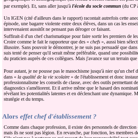
par exemple). Et, sans aller jusqu'à
l'école du socle commun
(du CP à
Un IGEN (cité d'ailleurs dans le rapport) racontait autrefois cette ane
épisode, une bagarre violente entre deux élèves, dans un cas les enseign
intervenaient aussitôt ne pensant pas déroger ce faisant.
Suffirait-il d'un chef charismatique pour faire sortir les premiers de le
Croire comme le fait le rapporteur que des «
chefs
», aussi bien sélect
illusoire. Sans pouvoir le démontrer, je ne suis pas persuadé que dans 
suis tenté de penser qu'il serait même préférable, quand une possibilité
du praticien auprès de ces collègues. Mais j'avance sur un terrain que j
Pour autant, je ne pousse pas le masochisme jusqu'à nier qu'un chef 
dans «
la qualité de la vie scolaire
» de l'établissement et donc instau
professionnalisme les conseils de classe, avec des outils permettant de
diagnostics s'améliorent. Et il arrive même que le hasard des nominat
révélant les potentialités latentes et en déclenchant une dynamique. Ma
stratégie et du temps.
Alors
effet chef d'établissement ?
Comme dans chaque profession, il existe des personnels de direction e
mais ils ne sont pas légion. En revanche, par fonction, les membres de