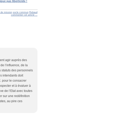
ïque pas liberticide !
e de mission
socle commun
Rebaud
commenter cet article
…
ment agir auprès des
e l’influence, de la
s statuts des personnels
s intendants doit
E. pour le consacrer
specter et à évaluer à
ve de l’Etat avec toutes
r sur une redéfinition
tes, au pire ces