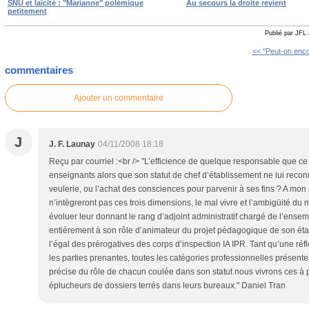
SNU et laïcité : "Marianne" polémique
Au secours la droite revient
petitement
Publié par JFL 
<< "Peut-on enco
commentaires
Ajouter un commentaire
J
J. F. Launay
04/11/2008 18:18
Reçu par courriel :<br /> "L’efficience de quelque responsable que c
enseignants alors que son statut de chef d’établissement ne lui reco
veulerie, ou l’achat des consciences pour parvenir à ses fins ? A mon 
n’intègreront pas ces trois dimensions, le mal vivre et l’ambigüité du
évoluer leur donnant le rang d’adjoint administratif chargé de l’ensem
entièrement à son rôle d’animateur du projet pédagogique de son éta
l’égal des prérogatives des corps d’inspection IA IPR. Tant qu’une réf
les parties prenantes, toutes les catégories professionnelles présent
précise du rôle de chacun coulée dans son statut nous vivrons ces à p
éplucheurs de dossiers terrés dans leurs bureaux." Daniel Tran