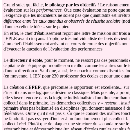
Grand sujet qui fâche,
le pilotage par les objectifs
! Le raisonnement 
évaluation sur les
performances.
Que cette évaluation ne porte que sur
l'exigence que les indicateurs ne soient pas que quantitatifs est irréfu
différence entre les taux attendus et observés de réussite scolaire
(noti
d'une excellente idée... sur le papier.
En effet, le chef d'établissement reçoit une lettre de mission sur trois 
l'EPLE avant cinq ans. L'optique très individualiste de l'avis devient
à un chef d'établissement arrivant en cours de route des objectifs non
d'évacuer la question de l'évaluation des performances.
Le
directeur d'école
, pour le moment, ne ressort pas des personnels d
capitaine de l'équipe qui mouille son maillot comme les autres sur le t
d'une « direction ». Sauf que, aussi, le « coach » comme disent les fo
(en moyenne, 1 IEN pour 230 professeur des écoles et pour une quara
La création d'
EPEP
, que préconise le rapporteur, est excellente... su
s'inscrit dans une logique cartésienne classique. Mais postule, a priori,
elle s'inscrit encore dans la logique individualiste d'un directeur th
collectif dans le primaire, les démarches collectives y «
restent... ins
primaire n'est pas balkanisé en disciplines (qui donnent naissance à d
fédératives. Outre qu'il n'est pas si sûr que le conseil des maîtres fon
ne faudrait-il pas essayer d'inciter à un fonctionnement plus collectif
collectif réel. Plutôt que de plaquer une structure du secondaire sur l
géographique et démographique (un réseau d'écoles rurales est plus f