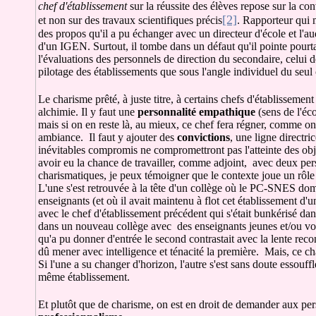
chef d'établissement
sur la réussite des élèves repose sur la co
[2]
et non sur des travaux scientifiques précis
. Rapporteur qui 
des propos qu'il a pu échanger avec un directeur d'école et l'
d'un IGEN. Surtout, il tombe dans un défaut qu'il pointe pourt
l'évaluations des personnels de direction du secondaire, celui d
pilotage des établissements que sous l'angle individuel du seul 
Le charisme prêté, à juste titre, à certains chefs d'établissement
alchimie. Il y faut une
personnalité empathique
(sens de l'éco
mais si on en reste là, au mieux, ce chef fera régner, comme on
ambiance. Il faut y ajouter des
convictions
, une ligne directri
inévitables compromis ne compromettront pas l'atteinte des obje
avoir eu la chance de travailler, comme adjoint, avec deux per
charismatiques, je peux témoigner que le contexte joue un rôle
L'une s'est retrouvée à la tête d'un collège où le PC-SNES dom
enseignants (et où il avait maintenu à flot cet établissement d'
avec le chef d'établissement précédent qui s'était bunkérisé dan
dans un nouveau collège avec des enseignants jeunes et/ou vol
qu'a pu donner d'entrée le second contrastait avec la lente rec
dû mener avec intelligence et ténacité la première. Mais, ce cha
Si l'une a su changer d'horizon, l'autre s'est sans doute essouffl
même établissement.
Et plutôt que de charisme, on est en droit de demander aux per