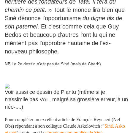
héritière des fondateurs de Tata. Il fera du
chemin ce petit.
» Tout le monde lira bien que
Siné dénonce l'opportunisme
du digne fils de
son paternel
. Et c'est comme cela que Guy
Bedos et beaucoup d'autres l'ont lu qui ne
méritent pas l'opprobre hautaine de l'ex-
nouveau philosophe.
NB Le 2e dessin n'est pas de Siné (mais de Charb)
Voir aussi ce dessin de Plantu (même si je
n'assimile pas VAL, malgré sa grossière erreur, à un
néo-....)
Pour compléter un excellent article de François Reynaert (Nel
Obs) répondant à son collègue Claude Askolovitch :
"
Siné, Asko
et moi
" ; voir aussi la
chronique non publiée de Siné