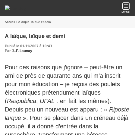
MENU
Accueil
» A laïque, laïque et demi
A laïque, laïque et demi
Publié le 01/11/2007 à 10:43
Par
J.-F. Launay
Pour des raisons que j’ignore – peut-être un
ami de près de quarante ans qui m’a inscrit
pour mon éducation – je reçois des poulets
électroniques prétendument laïques
(
Respublica
,
UFAL
: en fait les mêmes).
Depuis peu un nouveau est apparu : «
Riposte
laïque
». Pour se placer dans un créneau déjà
occupé, il a donné d’entrée dans la
surenchère, transformant une hôtesse