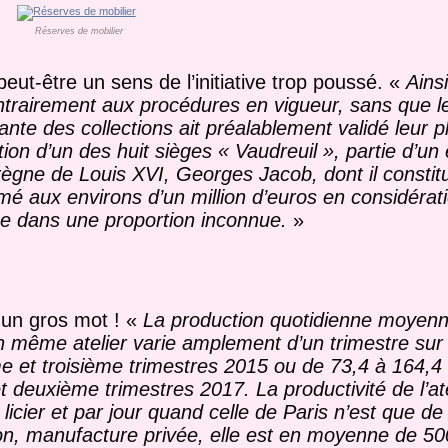
Réserves de mobilier
 peut-être un sens de l’initiative trop poussé. «
Ainsi
ntrairement aux procédures en vigueur, sans que l
nte des collections ait préalablement validé leur pl
tion d’un des huit sièges
« Vaudreuil », partie d’u
règne de Louis XVI, Georges Jacob, dont il constit
imé aux environs d’un million d’euros en considérat
ée dans une proportion inconnue.
»
, un gros mot ! «
La production quotidienne moyen
 même atelier varie amplement d’un trimestre sur l
e et troisième trimestres 2015 ou de 73,4 à 164,4
 et deuxième trimestres 2017. La productivité de l’a
icier et par jour quand celle de Paris n’est que de
on, manufacture privée, elle est en moyenne de 50