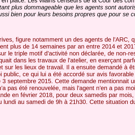
t en place. Les vilains censeurs de la Cour des co
tant plus dommageable que les agents sont autorisé
ussi bien pour leurs besoins propres que pour se c
rives, figure notamment un des
agents de l’ARC, q
bsent
plus de 14 semaines par an entre 2014 et 2017, 
sur le triple motif d’activité non déclarée, de non-r
quait dans les travaux de l’atelier,
en exerçant parfo
et sur
les lieux de travail. Il a ensuite demandé à êt
 public, ce qui lui a été accordé sur avis favorable
le 3 septembre 2015. Cette demande
mentionnait 
n’a pas
été renouvelée, mais l’agent n’en a pas mo
nde en février 2018, pour deux samedis par mois,
du lundi au samedi de 9h à 21h30.
Cette situation 