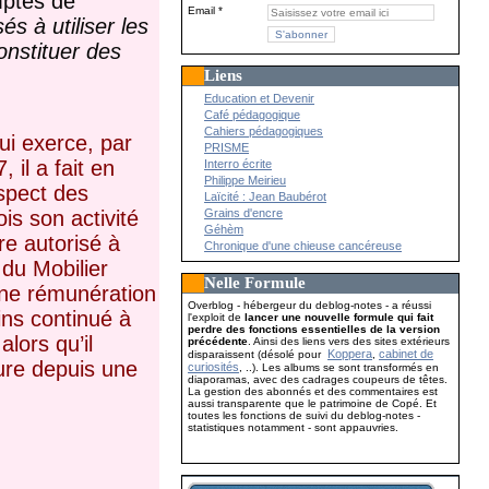
mptes de
Email
s à utiliser les
onstituer des
Liens
Education et Devenir
Café pédagogique
Cahiers pédagogiques
ui exerce, par
PRISME
il a fait en
Interro écrite
Philippe Meirieu
espect
des
Laïcité : Jean Baubérot
Grains d'encre
is son activité
Géhèm
re autorisé à
Chronique d'une chieuse cancéreuse
 du Mobilier
Nelle Formule
une rémunération
Overblog - hébergeur du deblog-notes - a réussi
ins continué à
l'exploit de
lancer une nouvelle formule qui fait
perdre des fonctions essentielles de la version
 alors
qu’il
précédente
. Ainsi des liens vers des sites extérieurs
Koppera
cabinet de
disparaissent (désolé pour
,
dure depuis une
curiosités
, ..). Les albums se sont transformés en
diaporamas, avec des cadrages coupeurs de têtes.
La gestion des abonnés et des commentaires est
aussi transparente que le patrimoine de Copé. Et
toutes les fonctions de suivi du deblog-notes -
statistiques notamment - sont appauvries.