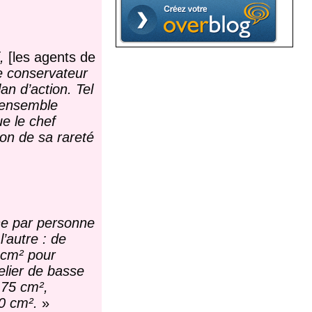
,
[les agents de
e conservateur
an d’action. Tel
n ensemble
ue le chef
ion de sa rareté
ne par personne
’autre : de
 cm² pour
telier de basse
 75 cm²,
0 cm².
»