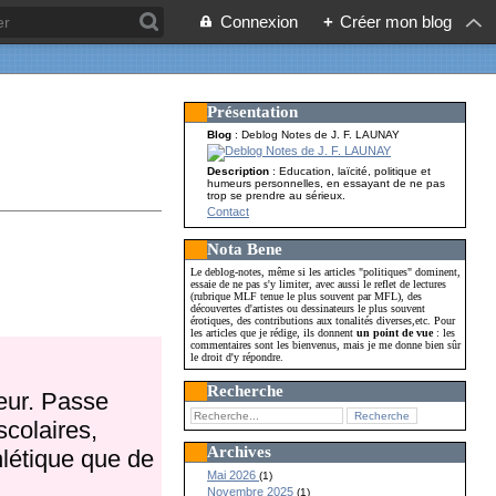
Connexion
+
Créer mon blog
Présentation
Blog
: Deblog Notes de J. F. LAUNAY
Description
: Education, laïcité, politique et
humeurs personnelles, en essayant de ne pas
trop se prendre au sérieux.
Contact
Nota Bene
Le deblog-notes, même si les articles "politiques" dominent,
essaie de ne pas s'y limiter, avec aussi le reflet de lectures
(rubrique MLF tenue le plus souvent par MFL), des
découvertes d'artistes ou dessinateurs le plus souvent
érotiques, des contributions aux tonalités diverses,etc. Pour
les articles que je rédige, ils donnent
un point de vue
: les
commentaires sont les bienvenus, mais je me donne bien sûr
le droit d'y répondre.
Recherche
eur. Passe
colaires,
Archives
hlétique que de
Mai 2026
(1)
Novembre 2025
(1)