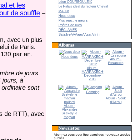
Léon COURBOULEIX
al et les
Le Palais idéal du facteur Cheval
MAI 68
out de souffle
–
Nous deux
Plus réac, je meurs
Prières de rues
RÉCLAMES
SatisfyeAAAaarAAaarAhhh
n, avec un plus
Albums
lui de Paris.
 130 par an.
Nous deux
Album -
Essaouira
Album -
MARRAKECH-
ombre de jours
Decembre-
 jours, à
2012
ordinaire sont
Camping
Album - Souk
d'Azrou
Album -
Alexandre
urs de RTT), avec
Szekely le
magyar
paillard
Newsletter
Abonnez-vous pour être averti des nouveaux articles
publiés.