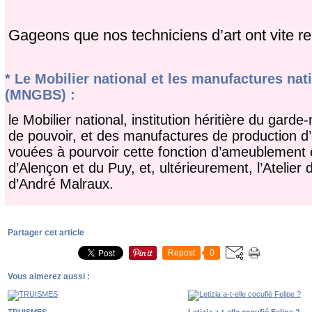
Gageons que nos techniciens d’art ont vite rep
* Le Mobilier national et les manufactures na
(MNGBS) :
le Mobilier national, institution héritière du gard
de pouvoir, et des
manufactures de production d’œ
vouées à pourvoir cette fonction d’ameublement
d’Alençon
et du Puy, et, ultérieurement, l’Ateli
d’André Malraux.
Partager cet article
Repost
0
Vous aimerez aussi :
TRUISMES
Letizia a-t-elle cocufié Felipe ?