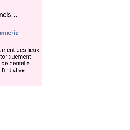
onnels…
onnerie
ement des lieux
istoriquement
 de dentelle
’initiative