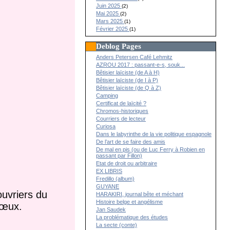
Juin 2025
(2)
Mai 2025
(2)
Mars 2025
(1)
Février 2025
(1)
Deblog Pages
Anders Petersen Café Lehmitz
AZROU 2017 : passant-e-s, souk...
Bêtisier laïciste (de A à H)
Bêtisier laïciste (de I à P)
Bêtisier laïciste (de Q à Z)
Camping
Certificat de laïcité ?
Chromos-historiques
Courriers de lecteur
Curiosa
Dans le labyrinthe de la vie politique espagnole
De l’art de se faire des amis
De mal en pis (ou de Luc Ferry à Robien en
passant par Fillon)
Etat de droit ou arbitraire
EX LIBRIS
Fredillo (album)
GUYANE
ouvriers du
HARAKIRI, journal bête et méchant
Histoire belge et angélisme
vœux.
Jan Saudek
La problématique des études
La secte (conte)