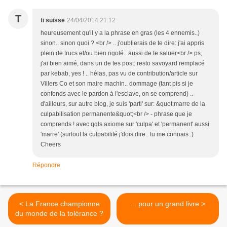
T
ti suisse
24/04/2014 21:12
heureusement qu'il y a la phrase en gras (les 4 ennemis..)
sinon.. sinon quoi ? <br /> .. j'oublierais de te dire: j'ai appris
plein de trucs et/ou bien rigolé.. aussi de te saluer<br /> ps,
j'ai bien aimé, dans un de tes post: resto savoyard remplacé
par kebab, yes ! .. hélas, pas vu de contribution/article sur
Villers Co et son maire machin.. dommage (tant pis si je
confonds avec le pardon à l'esclave, on se comprend) ..
d'ailleurs, sur autre blog, je suis 'parti' sur: &quot;marre de la
culpabilisation permanente&quot;<br /> - phrase que je
comprends ! avec qqls axiome sur 'culpa' et 'permanent' aussi
'marre' (surtout la culpabilité j'dois dire.. tu me connais..)
Cheers
Répondre
< La France championne
... pour un grand livre >
du monde de la tolérance ?