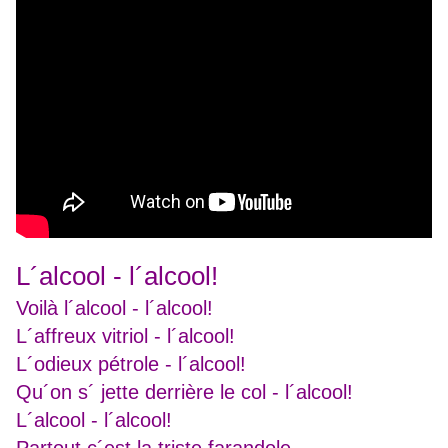
L´alcool - l´alcool!
Voilà l´alcool - l´alcool!
L´affreux vitriol - l´alcool!
L´odieux pétrole - l´alcool!
Qu´on s´ jette derrière le col - l´alcool!
L´alcool - l´alcool!