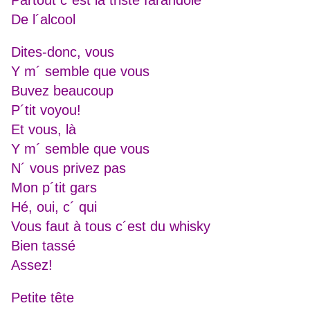
Partout c´est la triste farandole
De l´alcool
Dites-donc, vous
Y m´ semble que vous
Buvez beaucoup
P´tit voyou!
Et vous, là
Y m´ semble que vous
N´ vous privez pas
Mon p´tit gars
Hé, oui, c´ qui
Vous faut à tous c´est du whisky
Bien tassé
Assez!
Petite tête