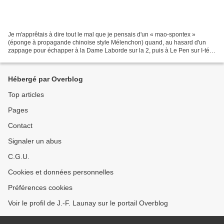
Je m'apprêtais à dire tout le mal que je pensais d'un « mao-spontex »
(éponge à propagande chinoise style Mélenchon) quand, au hasard d'un
zappage pour échapper à la Dame Laborde sur la 2, puis à Le Pen sur I-télé,
je suis tombé sur la fin d'un documentaire...
Hébergé par Overblog
Top articles
Pages
Contact
Signaler un abus
C.G.U.
Cookies et données personnelles
Préférences cookies
Voir le profil de J.-F. Launay sur le portail Overblog