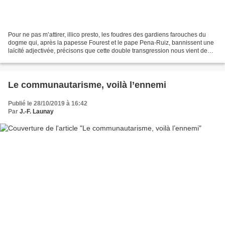
Pour ne pas m’attirer, illico presto, les foudres des gardiens farouches du
dogme qui, après la papesse Fourest et le pape Pena-Ruiz, bannissent une
laïcité adjectivée, précisons que cette double transgression nous vient de
nos cousins québécois. Empruntée...
Le communautarisme, voilà l’ennemi
Publié le 28/10/2019 à 16:42
Par
J.-F. Launay