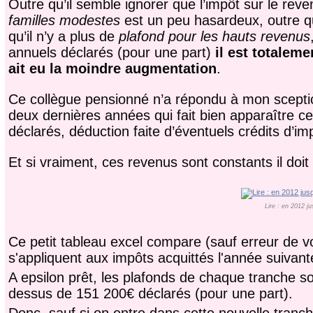
Outre qu’il semble ignorer que l’impôt sur le reve
familles modestes
est un peu hasardeux, outre qu
qu’il n’y a plus de
plafond pour les hauts revenus
annuels déclarés (pour une part)
il est totalem
ait eu la moindre augmentation
.
Ce collègue pensionné n’a répondu à mon sceptic
deux dernières années qui fait bien apparaître c
déclarés, déduction faite d’éventuels crédits d’im
Et si vraiment, ces revenus sont constants il doi
Lire : en 2012 j
Ce petit tableau excel compare (sauf erreur de vo
s'appliquent aux impôts acquittés l'année suivant
A epsilon prêt, les plafonds de chaque tranche s
dessus de 151 200€ déclarés (pour une part).