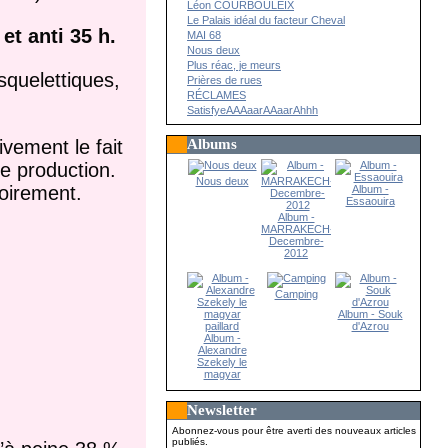
Léon COURBOULEIX
Le Palais idéal du facteur Cheval
et anti 35 h.
MAI 68
Nous deux
Plus réac, je meurs
squelettiques,
Prières de rues
RÉCLAMES
SatisfyeAAAaarAAaarAhhh
Albums
vement le fait
de production.
Nous deux
toirement.
Album -
Essaouira
Album -
MARRAKECH-
Decembre-
2012
Camping
Album - Souk
d'Azrou
Album -
Alexandre
Szekely le
magyar
paillard
Newsletter
Abonnez-vous pour être averti des nouveaux articles
publiés.