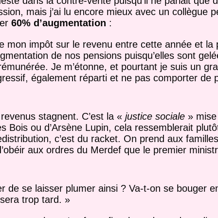
te dans la contre-vérité puisqu’il ne parlait que 
sion, mais j’ai lu encore mieux avec un collègue 
her
60% d’augmentation
:
e mon impôt sur le revenu entre cette année et la
ugmentation de nos pensions puisqu’elles sont gelé
rémunérée. Je m’étonne, et pourtant je suis un gr
rogressif, également réparti et ne pas comporter de 
venus stagnent. C’est la «
justice sociale
» mise 
es Bois ou d’Arsène Lupin, cela ressemblerait plutôt
edistribution, c’est du racket. On prend aux famill
d’obéir aux ordres du Merdef que le premier ministre
e se laisser plumer ainsi ? Va-t-on se bouger en
 sera trop tard. »