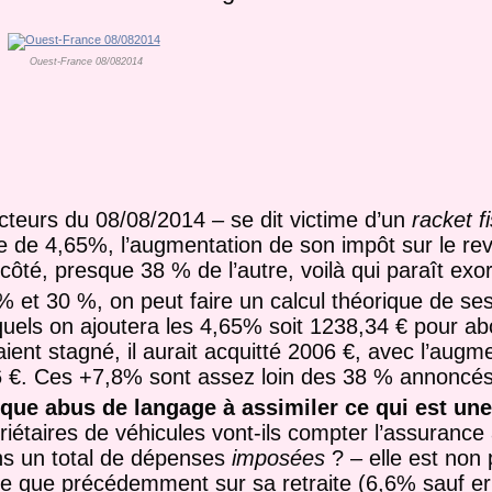
Ouest-France 08/082014
ecteurs du 08/08/2014 – se dit victime d’un
racket f
 de 4,65%, l’augmentation de son impôt sur le rev
té, presque 38 % de l’autre, voilà qui paraît exor
4% et 30 %, on peut faire un calcul théorique de se
uels on ajoutera les 4,65% soit 1238,34 € pour abo
ient stagné, il aurait acquitté 2006 €, avec l’augme
6 €. Ces +7,8% sont assez loin des 38 % annoncés
elque abus de langage à assimiler ce qui est une
riétaires de véhicules vont-ils compter l’assurance
dans un total de dépenses
imposées
? – elle est non 
e que précédemment sur sa retraite (6,6% sauf er