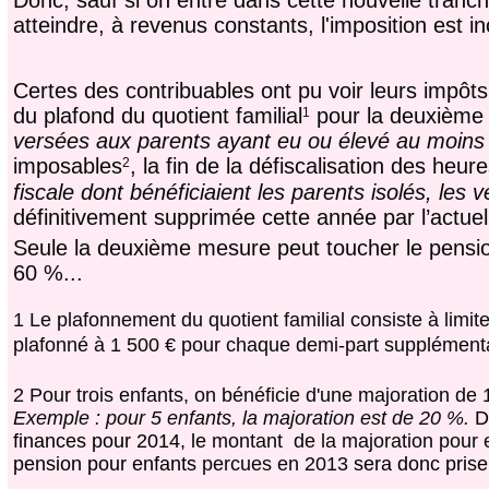
Donc, sauf si on entre dans cette nouvelle tranc
atteindre, à revenus constants, l'imposition est 
Certes des contribuables ont pu voir leurs impô
du plafond du quotient familial
pour la deuxième 
1
versées aux parents ayant eu ou élevé au moins 
imposables
, la fin de la défiscalisation des heu
2
fiscale dont bénéficiaient les parents isolés, les
définitivement supprimée cette année par l’actu
Seule la deuxième mesure peut toucher le pensio
60 %...
1 Le plafonnement du quotient familial consiste à limite
plafonné à
1 500 €
pour chaque demi-part supplémenta
2 Pour trois enfants,
on bénéficie d'une majoration de 
Exemple : pour 5 enfants, la majoration est de 20 %.
D
finances pour 2014, le
montant de la majoration pour e
pension pour enfants
percues en 2013
sera donc prise