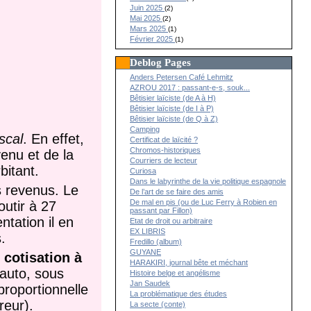
Juin 2025
(2)
Mai 2025
(2)
Mars 2025
(1)
Février 2025
(1)
Deblog Pages
Anders Petersen Café Lehmitz
AZROU 2017 : passant-e-s, souk...
Bêtisier laïciste (de A à H)
Bêtisier laïciste (de I à P)
Bêtisier laïciste (de Q à Z)
Camping
iscal
. En effet,
Certificat de laïcité ?
Chromos-historiques
enu et de la
Courriers de lecteur
bitant.
Curiosa
Dans le labyrinthe de la vie politique espagnole
s revenus. Le
De l’art de se faire des amis
De mal en pis (ou de Luc Ferry à Robien en
utir à 27
passant par Fillon)
ntation il en
Etat de droit ou arbitraire
EX LIBRIS
.
Fredillo (album)
GUYANE
 cotisation à
HARAKIRI, journal bête et méchant
 auto, sous
Histoire belge et angélisme
Jan Saudek
proportionnelle
La problématique des études
reur).
La secte (conte)