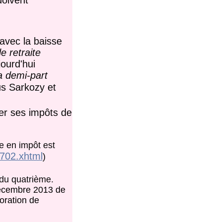
doivent
avec la baisse
e retraite
ourd'hui
a demi-part
s Sarkozy et
er ses impôts de
ge en impôt est
F2702.xhtml
)
 du quatrième.
décembre 2013 de
oration de