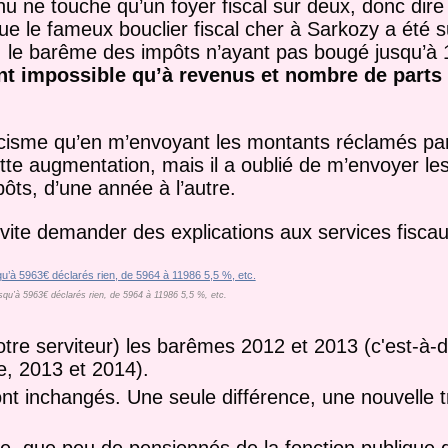
nu ne touche qu’un foyer fiscal sur deux, donc dire
e le fameux bouclier fiscal cher à Sarkozy a été 
, le barême des impôts n’ayant pas bougé jusqu’à
ent impossible qu’à revenus et nombre de parts 
isme qu’en m’envoyant les montants réclamés par l
ette augmentation, mais il a oublié de m’envoyer l
pôts, d’une année à l’autre.
t vite demander des explications aux services fiscau
usqu’à 5963€ déclarés rien, de 5964 à 11986 5,5 %, etc.
tre serviteur) les barêmes 2012 et 2013 (c'est-à-d
e, 2013 et 2014).
ont inchangés. Une seule différence, une nouvelle 