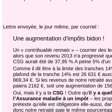
Lettre envoyée, le jour même, par courriel :
Une augmentation d’impôts bidon !
Un «
contribuable rennais
» – courrier des l
alors que son revenu 2013 n’a progressé que
CSG aurait été de 37,95 % A peine 5% d’un cô
Comme il dit être à la limite des tranches 1
plafond de la tranche 14% est 26 631 € auxq
869,34 €. Si les revenus de notre retraité ava
paiera 2162 €, soit une augmentation de 15
Oui, mais il y a la
CSG
! Outre qu’
il y a qu
l’Assurance maladie à un impôt
– les prop
prétexte qu’elle est obligatoire elle-aussi, 
donc notre retraité paie le même pourcentag