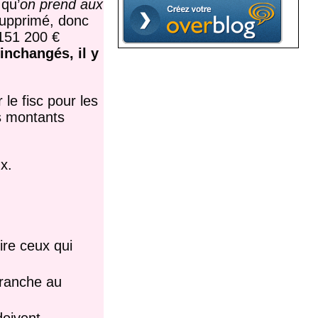
 qu’
on prend aux
supprimé, donc
 151 200 €
inchangés, il y
e fisc pour les
es montants
x.
ire ceux qui
tranche au