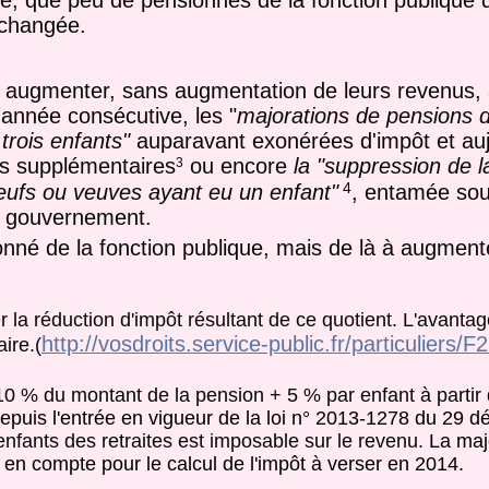
he, que peu de pensionnés de la fonction publique 
inchangée.
ts augmenter, sans augmentation de leurs revenus, 
année consécutive, les "
majorations de pensions d
trois enfants"
auparavant exonérées d'impôt et auj
res supplémentaires
ou encore
la "suppression de l
3
4
 veufs ou veuves ayant eu un enfant"
, entamée sou
el gouvernement.
nné de la fonction publique, mais de là à augment
r la réduction d'impôt résultant de ce quotient. L'avanta
http://vosdroits.service-public.fr/particuliers/
ire.(
10 % du montant de la pension + 5 % par enfant à partir
epuis l'entrée en vigueur de la loi n° 2013-1278 du 29 
nfants des retraites est imposable sur le revenu
.
La maj
 en compte pour le calcul de l'impôt à verser en 2014.