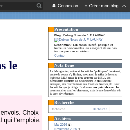
Connexion
+
Créer mon blog
Présentation
Blog
: Deblog Notes de J. F. LAUNAY
Description
: Education, laïcité, politique et
humeurs personnelles, en essayant de ne pas
trop se prendre au sérieux.
Contact
s le
Nota Bene
Le deblog-notes, même si les articles "politiques" dominent,
essaie de ne pas s'y limiter, avec aussi le reflet de lectures
(rubrique MLF tenue le plus souvent par MFL), des
découvertes d'artistes ou dessinateurs le plus souvent
érotiques, des contributions aux tonalités diverses,etc. Pour
les articles que je rédige, ils donnent
un point de vue
: les
commentaires sont les bienvenus, mais je me donne bien sûr
le droit d'y répondre.
Recherche
 envois. Choix
Archives
l qui l’emploie.
Mai 2026
(1)
Novembre 2025
(1)