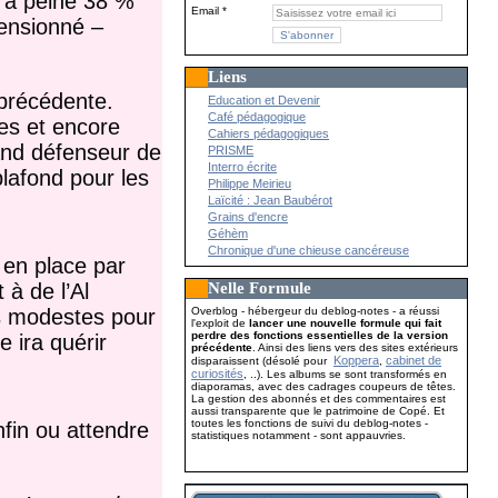
d’à peine 38 %
Email
pensionné –
Liens
 précédente.
Education et Devenir
Café pédagogique
es et encore
Cahiers pédagogiques
and défenseur de
PRISME
Interro écrite
plafond pour les
Philippe Meirieu
Laïcité : Jean Baubérot
Grains d'encre
Géhèm
Chronique d'une chieuse cancéreuse
en place par
Nelle Formule
 à de l’Al
Overblog - hébergeur du deblog-notes - a réussi
es modestes pour
l'exploit de
lancer une nouvelle formule qui fait
perdre des fonctions essentielles de la version
 ira quérir
précédente
. Ainsi des liens vers des sites extérieurs
Koppera
cabinet de
disparaissent (désolé pour
,
curiosités
, ..). Les albums se sont transformés en
diaporamas, avec des cadrages coupeurs de têtes.
La gestion des abonnés et des commentaires est
aussi transparente que le patrimoine de Copé. Et
toutes les fonctions de suivi du deblog-notes -
fin ou attendre
statistiques notamment - sont appauvries.