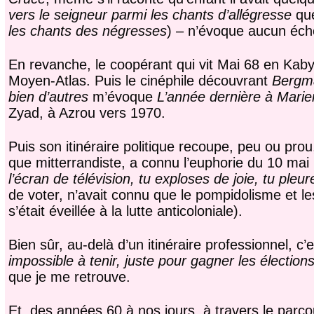
vers le seigneur parmi les chants d’allégresse
qu
les chants des négresses
) – n’évoque aucun écho
En revanche, le coopérant qui vit Mai 68 en Kabyl
Moyen-Atlas. Puis le cinéphile découvrant
Bergma
bien d’autres
m’évoque
L’année dernière à Mari
Zyad, à Azrou vers 1970.
Puis son itinéraire politique recoupe, peu ou pro
que mitterrandiste, a connu l’euphorie du 10 mai
l’écran de télévision, tu exploses de joie, tu pl
de voter, n’avait connu que le pompidolisme et 
s’était éveillée à la lutte anticoloniale).
Bien sûr, au-delà d’un itinéraire professionnel, c
impossible à tenir, juste pour gagner les élection
que je me retrouve.
Et, des années 60 à nos jours, à travers le parco