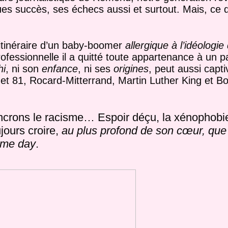
ues succès, ses échecs aussi et surtout. Mais, ce
 itinéraire d’un baby-boomer
allergique à l’idéologi
rofessionnelle il a quitté toute appartenance à un p
hi
, ni son
enfance
, ni ses
origines
, peut aussi capti
8 et 81, Rocard-Mitterrand, Martin Luther King et B
ons le racisme… Espoir déçu, la xénophobie 
ujours croire,
au plus profond de son cœur, que
ome day
.