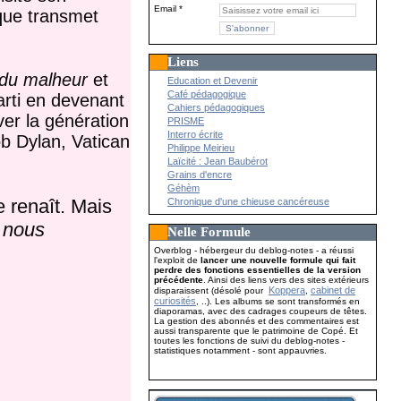
Email
 que transmet
Liens
e du malheur
et
Education et Devenir
Café pédagogique
arti en devenant
Cahiers pédagogiques
ver la génération
PRISME
Interro écrite
ob Dylan, Vatican
Philippe Meirieu
Laïcité : Jean Baubérot
Grains d'encre
Géhèm
renaît. Mais
Chronique d'une chieuse cancéreuse
 nous
Nelle Formule
Overblog - hébergeur du deblog-notes - a réussi
l'exploit de
lancer une nouvelle formule qui fait
perdre des fonctions essentielles de la version
précédente
. Ainsi des liens vers des sites extérieurs
Koppera
cabinet de
disparaissent (désolé pour
,
curiosités
, ..). Les albums se sont transformés en
diaporamas, avec des cadrages coupeurs de têtes.
La gestion des abonnés et des commentaires est
aussi transparente que le patrimoine de Copé. Et
toutes les fonctions de suivi du deblog-notes -
statistiques notamment - sont appauvries.