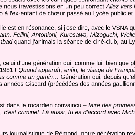
e nous travestissions en un peu correct
Allez vers 
 à l’ex-enfant de chœur passé au Lycée public et 
ie est en résonance, si j’ose dire, avec le VSNA qu
nn, Fellini, Antonioni, Kurosawa, Mizoguchi, Welle
enbad
quand j’animais la séance de ciné-club, au Ly
u, celui d’une génération qui, comme lui, bien que 
 1981 !
Quand apparaît, enfin, le visage de Françoi
eures comme un gamin
… Génération qui, depuis qu’el
les années Giscard (précédées des années gaullienn
’est dans le rocardien convaincu –
faire des promess
s, c’est criminel. Là aussi, tu es d’accord avec Mic
urs journalistique de Rémond, notre génération rev