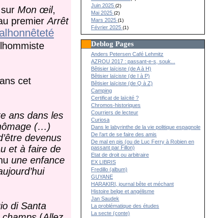
Juin 2025
(2)
 sur
Mon œil
,
Mai 2025
(2)
 au premier
Arrêt
Mars 2025
(1)
Février 2025
(1)
alhonnêteté
Deblog Pages
elhommiste
Anders Petersen Café Lehmitz
AZROU 2017 : passant-e-s, souk...
Bêtisier laïciste (de A à H)
Bêtisier laïciste (de I à P)
dans cet
Bêtisier laïciste (de Q à Z)
Camping
Certificat de laïcité ?
Chromos-historiques
Courriers de lecteur
te ans dans les
Curiosa
i chômage (…)
Dans le labyrinthe de la vie politique espagnole
De l’art de se faire des amis
 d’être devenus
De mal en pis (ou de Luc Ferry à Robien en
u et à faire de
passant par Fillon)
Etat de droit ou arbitraire
nnu
une enfance
EX LIBRIS
aujourd’hui
Fredillo (album)
GUYANE
HARAKIRI, journal bête et méchant
Histoire belge et angélisme
Jan Saudek
io di Santa
La problématique des études
La secte (conte)
t
champs
(
Allez