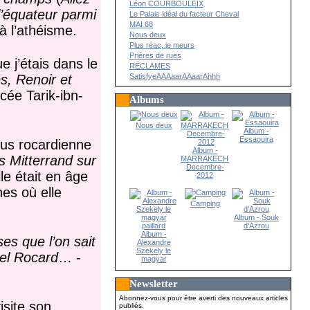
Léon COURBOULEIX
l’équateur parmi
Le Palais idéal du facteur Cheval
MAI 68
à l’athéisme.
Nous deux
Plus réac, je meurs
Prières de rues
e j’étais dans le
RÉCLAMES
s, Renoir et
SatisfyeAAAaarAAaarAhhh
cée Tarik-ibn-
Albums
Nous deux
Album -
Essaouira
plus rocardienne
Album -
s Mitterrand sur
MARRAKECH-
Decembre-
le était en âge
2012
es où elle
Camping
Album - Souk
d'Azrou
Album -
es que l’on sait
Alexandre
Szekely le
hel Rocard
… -
magyar
paillard
Newsletter
Abonnez-vous pour être averti des nouveaux articles
isite son
publiés.