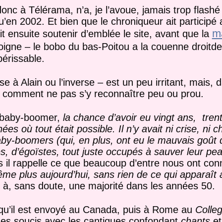
onc à Télérama, n’a, je l’avoue, jamais trop flashé
en 2002. Et bien que le chroniqueur ait participé
m
ait ensuite soutenir d’emblée le site, avant que la
igne – le bobo du bas-Poitou a la couenne droitd
périssable.
 à Alain ou l’inverse – est un peu irritant, mais, 
) comment ne pas s’y reconnaître peu ou prou.
un baby-boomer,
la chance d’avoir eu vingt ans, tren
es où tout était possible. Il n’y avait ni crise, n
baby-boomers (qui, en plus, ont eu le mauvais goût
tes, d’égoïstes, tout juste occupés à sauver leur pea
s il rappelle ce que beaucoup d’entre nous ont co
me plus aujourd’hui, sans rien de ce qui apparaît 
e
à, sans doute, une majorité dans les années 50.
isqu’il est envoyé au Canada, puis à Rome au
Colleg
ques soucis avec les cantiques confondant
chants
e