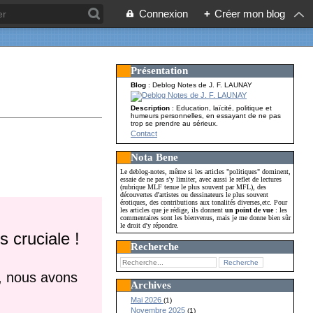
Connexion
+
Créer mon blog
Présentation
Blog
: Deblog Notes de J. F. LAUNAY
Description
: Education, laïcité, politique et
humeurs personnelles, en essayant de ne pas
trop se prendre au sérieux.
Contact
Nota Bene
Le deblog-notes, même si les articles "politiques" dominent,
essaie de ne pas s'y limiter, avec aussi le reflet de lectures
(rubrique MLF tenue le plus souvent par MFL), des
découvertes d'artistes ou dessinateurs le plus souvent
érotiques, des contributions aux tonalités diverses,etc. Pour
les articles que je rédige, ils donnent
un point de vue
: les
commentaires sont les bienvenus, mais je me donne bien sûr
le droit d'y répondre.
 cruciale !
Recherche
s, nous avons
Archives
Mai 2026
(1)
Novembre 2025
(1)