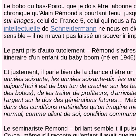
Le bobo du bas-Poitou que je dois être, abonné d
chronique qu’Alain Rémond a pourtant tenu jusqu’
sur images
, celui de France 5, celui qui nous a f
intellectuelle
Schneidermann
de
ne nous en élo
sensible – il ne m’avait pas laissé un souvenir im
Le parti-pris d’auto-tutoiement – Rémond s’adresse
itinéraire d’un enfant du baby-boom (né en 1946
Et justement, il parle bien de la chance d’être 
années soixante, les années soixante-dix, les anné
aujourd’hui il est de bon ton de cracher sur les 
des bobos), de les traiter de profiteurs, d’arrivis
l’argent sur le dos des générations futures…
Mai
dans des conditions matérielles qu’on imagine mê
normal, comme allant de soi, condition commun
Le séminariste Rémond – brillant semble-t-il pu
Cruce
, même s’il raconte qu’enfant il avait quel