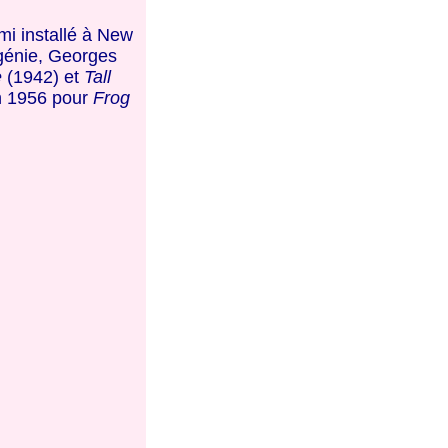
mi installé à New
 génie, Georges
e
(1942) et
Tall
en 1956 pour
Frog