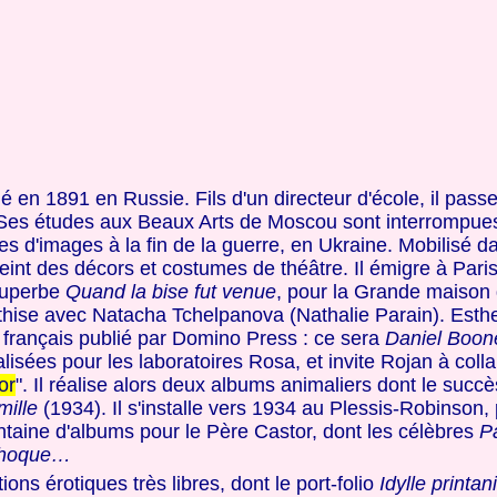
né en 1891 en Russie. Fils d'un directeur d'école, il pas
 Ses études aux Beaux Arts de Moscou sont interrompues
res d'images à la fin de la guerre, en Ukraine. Mobilisé d
eint des décors et costumes de théâtre. Il émigre à Paris
 superbe
Quand la bise fut venue
, pour la Grande maison 
thise avec Natacha Tchelpanova (Nathalie Parain). Esther 
en français publié par Domino Press : ce sera
Daniel Boon
alisées pour les laboratoires Rosa, et invite Rojan à coll
or
". Il réalise alors deux albums animaliers dont le succè
mille
(1934). Il s'installe vers 1934 au Plessis-Robinson, 
rentaine d'albums pour le Père Castor, dont les célèbres
Pa
 phoque…
ions érotiques très libres, dont le port-folio
Idylle printan