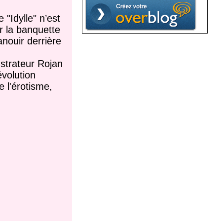
 "Idylle" n’est
r la banquette
anouir derrière
ustrateur Rojan
évolution
 l'érotisme,