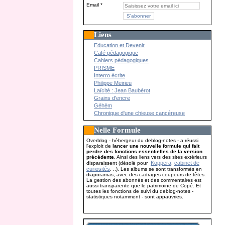
Email
Liens
Education et Devenir
Café pédagogique
Cahiers pédagogiques
PRISME
Interro écrite
Philippe Meirieu
Laïcité : Jean Baubérot
Grains d'encre
Géhèm
Chronique d'une chieuse cancéreuse
Nelle Formule
Overblog - hébergeur du deblog-notes - a réussi
l'exploit de
lancer une nouvelle formule qui fait
perdre des fonctions essentielles de la version
précédente
. Ainsi des liens vers des sites extérieurs
Koppera
cabinet de
disparaissent (désolé pour
,
curiosités
, ..). Les albums se sont transformés en
diaporamas, avec des cadrages coupeurs de têtes.
La gestion des abonnés et des commentaires est
aussi transparente que le patrimoine de Copé. Et
toutes les fonctions de suivi du deblog-notes -
statistiques notamment - sont appauvries.