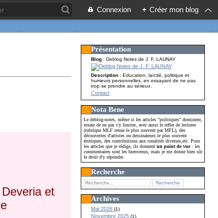
Connexion
+
Créer mon blog
Présentation
Blog
: Deblog Notes de J. F. LAUNAY
Description
: Education, laïcité, politique et
humeurs personnelles, en essayant de ne pas
trop se prendre au sérieux.
Contact
Nota Bene
Le deblog-notes, même si les articles "politiques" dominent,
essaie de ne pas s'y limiter, avec aussi le reflet de lectures
(rubrique MLF tenue le plus souvent par MFL), des
découvertes d'artistes ou dessinateurs le plus souvent
érotiques, des contributions aux tonalités diverses,etc. Pour
les articles que je rédige, ils donnent
un point de vue
: les
commentaires sont les bienvenus, mais je me donne bien sûr
le droit d'y répondre.
Recherche
 Deveria et
Archives
re
Mai 2026
(1)
Novembre 2025
(1)