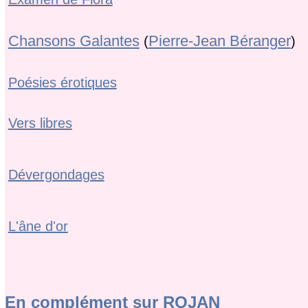
Chansons Galantes
Pierre-Jean Béranger
(
)
Poésies érotiques
Vers libres
Dévergondages
L'âne d'or
En complément sur ROJAN