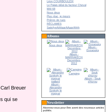
Léon COURBOULEIX
Le Palais idéal du facteur Cheval
MAI 68
Nous deux
Plus réac, je meurs
Prières de rues
RÉCLAMES
SatisfyeAAAaarAAaarAhhh
Albums
Nous deux
Album -
Essaouira
Album -
MARRAKECH-
Decembre-
2012
Camping
Album - Souk
d'Azrou
Album -
 Carl Breuer
Alexandre
Szekely le
magyar
paillard
s qui se
Newsletter
Abonnez-vous pour être averti des nouveaux articles
publiés.