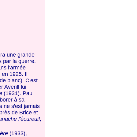
sera une grande
 par la guerre.
ans l'armée
 en 1925. Il
de blanc). C'est
Averill lui
e
(1931). Paul
aborer à sa
s ne s'est jamais
près de Brice et
nache l'écureuil
,
ière
(1933),