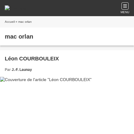
MENU
Accueil
» mac orlan
mac orlan
Léon COURBOULEIX
Par
J.-F. Launay