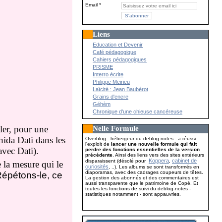
Email
Liens
Education et Devenir
Café pédagogique
Cahiers pédagogiques
PRISME
Interro écrite
Philippe Meirieu
Laïcité : Jean Baubérot
Grains d'encre
Géhèm
Chronique d'une chieuse cancéreuse
ler, pour une
Nelle Formule
ida Dati dans les
Overblog - hébergeur du deblog-notes - a réussi
l'exploit de
lancer une nouvelle formule qui fait
avec Dati).
perdre des fonctions essentielles de la version
précédente
. Ainsi des liens vers des sites extérieurs
Koppera
cabinet de
disparaissent (désolé pour
,
 la mesure qui le
curiosités
, ..). Les albums se sont transformés en
diaporamas, avec des cadrages coupeurs de têtes.
épétons-le, ce
La gestion des abonnés et des commentaires est
aussi transparente que le patrimoine de Copé. Et
toutes les fonctions de suivi du deblog-notes -
statistiques notamment - sont appauvries.