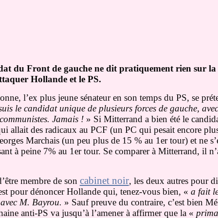
dat du Front de gauche ne dit pratiquement rien sur la 
attaquer Hollande et le PS.
ssonne, l’ex plus jeune sénateur en son temps du PS, se préte
suis le candidat unique de plusieurs forces de gauche, ave
 communistes. Jamais !
» Si Mitterrand a bien été le candid
 qui allait des radicaux au PCF (un PC qui pesait encore pl
Georges Marchais (un peu plus de 15 % au 1er tour) et ne s’e
nt à peine 7% au 1er tour. Se comparer à Mitterrand, il n’
cabinet noir
e d’être membre de son
, les deux autres pour di
 c’est pour dénoncer Hollande qui, tenez-vous bien, «
a fait 
e avec M. Bayrou.
» Sauf preuve du contraire, c’est bien M
 haine anti-PS va jusqu’à l’amener à affirmer que la «
prima