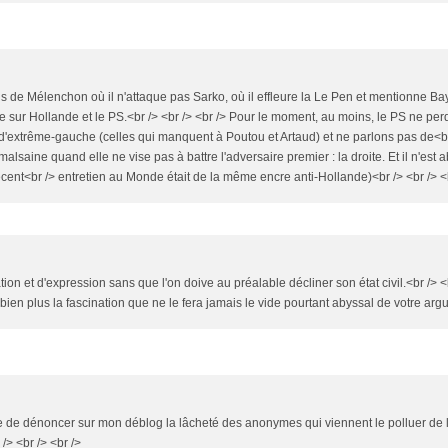
is de Mélenchon où il n'attaque pas Sarko, où il effleure la Le Pen et mentionne Ba
ue sur Hollande et le PS.<br /> <br /> <br /> Pour le moment, au moins, le PS ne perd
'extrême-gauche (celles qui manquent à Poutou et Artaud) et ne parlons pas de<br /
 malsaine quand elle ne vise pas à battre l'adversaire premier : la droite. Et il n'es
écent<br /> entretien au Monde était de la même encre anti-Hollande)<br /> <br /> <b
ion et d'expression sans que l'on doive au préalable décliner son état civil.<br /> <b
ien plus la fascination que ne le fera jamais le vide pourtant abyssal de votre arg
bre de dénoncer sur mon déblog la lâcheté des anonymes qui viennent le polluer de 
/> <br /> <br />