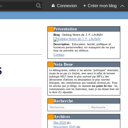
Connexion
+
Créer mon blog
Présentation
Blog
: Deblog Notes de J. F. LAUNAY
Description
: Education, laïcité, politique et
humeurs personnelles, en essayant de ne pas
trop se prendre au sérieux.
Contact
Nota Bene
S
Le deblog-notes, même si les articles "politiques" dominent,
essaie de ne pas s'y limiter, avec aussi le reflet de lectures
(rubrique MLF tenue le plus souvent par MFL), des
découvertes d'artistes ou dessinateurs le plus souvent
érotiques, des contributions aux tonalités diverses,etc. Pour
les articles que je rédige, ils donnent
un point de vue
: les
commentaires sont les bienvenus, mais je me donne bien sûr
le droit d'y répondre.
Recherche
Archives
Mai 2026
(1)
Novembre 2025
(1)