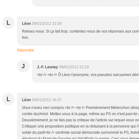
L
Léon
09/01/2012 21:00
Relisez-vous. Si ça fait trop, contentez-vous de vos réponses aux
fois.
Répondre
J
J.-F. Launay
09/01/2012 22:10
<br /> <br /> Ô Léon l'anonyme, vos pseudos sarcasmes démon
L
Léon
09/01/2012 16:37
Vous n'avez rien compris.<br /> <br /> Premièrement Mélenchon désig
contre duchmol. Mettez-vous à la page, même au PS on n'est pas<br /
Deuxièmement, je ne fais pas la critique de l'article sur lequel vous vou
Critiquer une proposition politique en la réduisant à la personne qui l
solde du parti<br /> centriste social-démocrate surnommé le PS, trahi
électoral du Front de Gauche qui fait 90<br /> pages. Ceci vous desse