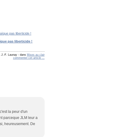
ïque pas liberticide !
L J.-F. Launay
-
dans
Mises au clair
commenter cet article
…
c'est la peur d'un
ent parceque JLM leur a
ussi, heureusement. De