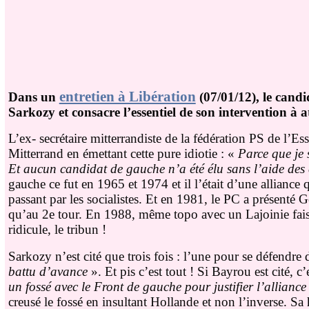
entretien à Libération
Dans un
(07/01/12), le candi
Sarkozy et consacre l’essentiel de son intervention à 
L’ex- secrétaire mitterrandiste de la fédération PS de l’E
Mitterrand en émettant cette pure idiotie : «
Parce que je 
Et aucun candidat de gauche n’a été élu sans l’aide des
gauche ce fut en 1965 et 1974 et il l’était d’une alliance
passant par les socialistes. Et en 1981, le PC a présenté 
qu’au 2e tour. En 1988, même topo avec un Lajoinie faisa
ridicule, le tribun !
Sarkozy n’est cité que trois fois : l’une pour se défendr
battu d’avance
». Et pis c’est tout ! Si Bayrou est cité,
un fossé avec le Front de gauche pour justifier l’allianc
creusé le fossé en insultant Hollande et non l’inverse. Sa