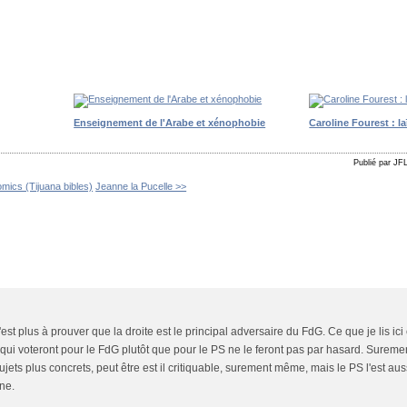
Enseignement de l'Arabe et xénophobie
Caroline Fourest : la
Publié par JF
omics (Tijuana bibles)
Jeanne la Pucelle >>
'est plus à prouver que la droite est le principal adversaire du FdG. Ce que je lis ici 
s qui voteront pour le FdG plutôt que pour le PS ne le feront pas par hasard. Surem
sujets plus concrets, peut être est il critiquable, surement même, mais le PS l'est a
ne.