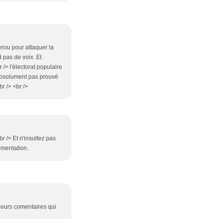
yrou pour attaquer la
 pas de voix. Et
> l'électorat populaire
t absolument pas prouvé
r /> <br />
r /> Et n'insultez pas
umentation.
leurs comentaires qui