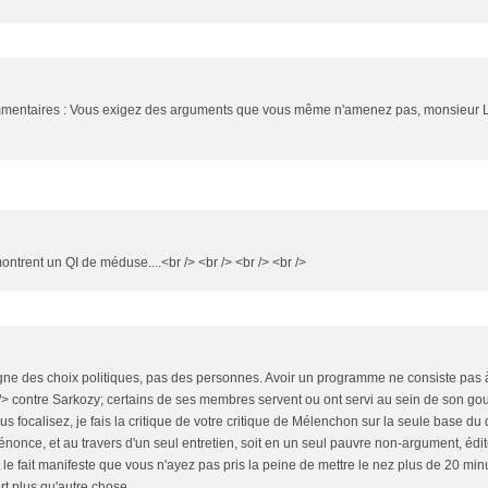
 commentaires : Vous exigez des arguments que vous même n'amenez pas, monsieur 
trent un QI de méduse....<br /> <br /> <br /> <br />
ne des choix politiques, pas des personnes. Avoir un programme ne consiste pas 
> contre Sarkozy; certains de ses membres servent ou ont servi au sein de son gou
s focalisez, je fais la critique de votre critique de Mélenchon sur la seule base du di
'énonce, et au travers d'un seul entretien, soit en un seul pauvre non-argument, édit
t le fait manifeste que vous n'ayez pas pris la peine de mettre le nez plus de 20 m
rt plus qu'autre chose.