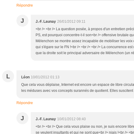
Répondre
J
J.-F. Launay
26/01/2012 09:11
<br /> <br /> La question posée, à propos d'un entretien préc
PS, est pourquoi concentre-t-il son<br /> offensive brutale q
Mélenchon se montre assez incapable de mobiliser les voix d
qui s'égare sur le FN !<br /> <br /> <br /> La concurrence est
que la droite soit le principal adversaire de Mélenchon (un r
L
Léon
10/01/2012 01:13
Que cela vous déplaise, Internet est encore un espace de libre circulat
les méduses avec vos concepts surannés de quotient. Elles suscitent b
Répondre
J
J.-F. Launay
10/01/2012 08:40
<br /> <br /> Que cela vous plaise ou non, je suis encore li
se veulent insultants et qui ne sont que<br /> niais !<br /> <br 