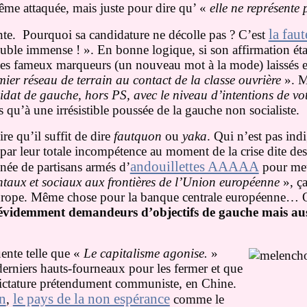
me attaquée, mais juste pour dire qu’ «
elle ne représente 
la fau
te. Pourquoi sa candidature ne décolle pas ? C’est
uble immense ! ». En bonne logique, si son affirmation était
e ces fameux marqueurs (un nouveau mot à la mode) laissés 
mier réseau de terrain au contact de la classe ouvrière
». Ma
idat de gauche, hors PS, avec le niveau d’intentions de vot
s qu’à une irrésistible poussée de la gauche non socialiste.
ire qu’il suffit de dire
fautquon
ou
yaka
. Qui n’est pas indi
 par leur totale incompétence au moment de la crise dite de
andouillettes AAAAA
gnée de partisans armés d’
pour mett
ntaux et sociaux aux frontières de l’Union européenne
», ça
’Europe. Même chose pour la banque centrale européenne… 
évidemment demandeurs d’objectifs de gauche mais auss
uente telle que «
Le capitalisme agonise.
»
 derniers hauts-fourneaux pour les fermer et que
e dictature prétendument communiste, en Chine.
n
le pays de la non espérance
,
comme le