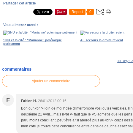
Partager cet article
Repost
0
Vous aimerez aussi :
SNU et laïcité : "Marianne" polémique
Au secours la droite revient
petitement
<< Dirty C
commentaires
Ajouter un commentaire
F
Fabien H.
26/01/2012 00:16
Bonjour,<br /> loin de moi l'idée d'interrompre vos joutes verbales. Il n
deuxième 21 Avril... mais il<br /> faut que le PS admette que les gen
paru moins conciliant, peut être a t il abordé plus au<br /> corps des 
mon coté je trouve cette concurrence entre gens de gauche assez sai