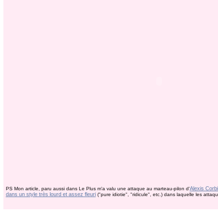
Alexis Corb
PS Mon article, paru aussi dans Le Plus m'a valu une attaque au marteau-pilon d'
dans un style très lourd et assez fleuri
("pure idiotie", "ridicule", etc.) dans laquelle les atta