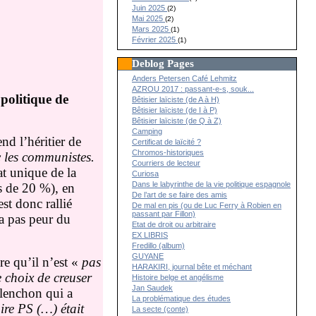
Juin 2025
(2)
Mai 2025
(2)
Mars 2025
(1)
Février 2025
(1)
Deblog Pages
Anders Petersen Café Lehmitz
AZROU 2017 : passant-e-s, souk...
politique de
Bêtisier laïciste (de A à H)
Bêtisier laïciste (de I à P)
Bêtisier laïciste (de Q à Z)
Camping
nd l’héritier de
Certificat de laïcité ?
Chromos-historiques
c les communistes.
Courriers de lecteur
at unique de la
Curiosa
Dans le labyrinthe de la vie politique espagnole
us de 20 %), en
De l’art de se faire des amis
st donc rallié
De mal en pis (ou de Luc Ferry à Robien en
passant par Fillon)
a pas peur du
Etat de droit ou arbitraire
EX LIBRIS
Fredillo (album)
GUYANE
re qu’il n’est «
pas
HARAKIRI, journal bête et méchant
le choix de creuser
Histoire belge et angélisme
Jan Saudek
élenchon qui a
La problématique des études
ire PS (…) était
La secte (conte)