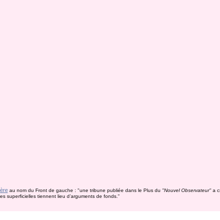
ière
au nom du Front de gauche : "une tribune publiée dans le Plus du
"Nouvel Observateur"
a c
ques superficielles tiennent lieu d’arguments de fonds."