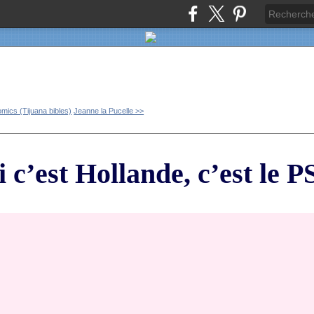
omics (Tijuana bibles)
Jeanne la Pucelle >>
c’est Hollande, c’est le P