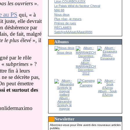
Léon COURBOULEIX
pas les ouvriers
».
Le Palais idéal du facteur Cheval
MAI 68
te au PS
qui, « à
Nous deux
Plus réac, je meurs
 juste, elle devrait
Prières de rues
en déshérence par
RÉCLAMES
SatisfyeAAAaarAAaarAhhh
is, de fait, malgré
e le plus élevé
», il
Albums
Nous deux
Album -
gné par le rôle
Essaouira
s «
subprimes
» ?
Album -
MARRAKECH-
re fin à leurs
Decembre-
2012
 ne se décrète pas,
On peut émettre
Camping
i et surtout des
Album - Souk
d'Azrou
Album -
Alexandre
Szekely le
magyar
paillard
Newsletter
Abonnez-vous pour être averti des nouveaux articles
publiés.