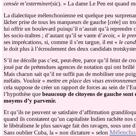
censée m’exterminer
(sic). » La dame Le Pen est quand mê
La dialectique mélenchonienne est quelque peu surprenan
lâcher prise de tous les marqueurs de gauche [crée] un tro
lui offrir un boulevard puisqu’il n’aurait qu’à reprendr
les socio-traîtres ; d’autant qu’il se vante d’avoir, «
le pre
ses imprécations, si, comme il s’en targue, il est «
le cand
le doit plus à l’écroulement des deux candidats trotskyste
S’il ne décolle pas c’est, peut-être, parce qu’il feint de cro
joué par de prétendues agences de notation qui ont brillé
Mais chacun sait qu’il ne suffit pas de mobiliser une poi
méfaits. Vouloir «
mettre en place des visas environneme
cela suppose de créer un rapport de forces au sein de l
l’hypothèse que
beaucoup de citoyens de gauche sont 
moyens d’y parvenir.
Et qu’ils ne peuvent se satisfaire d’affirmation grandiloq
quand ils constatent qu’un capitaliste Indien rachète nos
le libéralisme le plus sauvage fait des ravages, sous un
Mélencho
Sans oublier Cuba, la « non dictature » selon