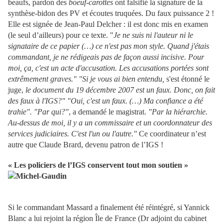
beaufs, pardon des
boeuf-carottes
ont falsifié la signature de la
synthèse-bidon des PV et écoutes truquées. Du faux puissance 2 !
Elle est signée de Jean-Paul Delcher : il est donc mis en examen
(le seul d’ailleurs) pour ce texte. "
Je ne suis ni l'auteur ni le
signataire de ce papier (…) ce n'est pas mon style. Quand j'étais
commandant, je ne rédigeais pas de façon aussi incisive. Pour
moi, ça, c'est un acte d'accusation. Les accusations portées sont
extrêmement graves." "Si je vous ai bien entendu,
s'est étonné le
juge,
le document du 19 décembre 2007 est un faux. Donc, on fait
des faux à l'IGS?" "Oui, c'est un faux. (…) Ma confiance a été
trahie". "Par qui?"
, a demandé le magistrat.
"Par la hiérarchie.
Au-dessus de moi, il y a un commissaire et un coordonnateur des
services judiciaires. C'est l'un ou l'autre."
Ce coordinateur n’est
autre que Claude Brard, devenu patron de l’IGS !
« Les policiers de l’IGS conservent tout mon soutien »
Si le commandant Massard a finalement été réintégré, si Yannick
Blanc a lui rejoint la région Île de France (Dr adjoint du cabinet