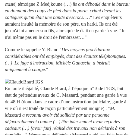
existé,
témoigne Z.Medjkoune (…)
ils ont déboulé dans le bureau
en donnant des coups de pied dans la porte, criant devant les
collègues qu'on était une bande d'escrocs. …"
Les enquêteurs
auraient insulté la mémoire de son père, un harki. Ils ont été
jusqu'à lui amener son fils, alors qu'elle était en garde à vue. "Je
n'ai même pas eu le droit de l'embrasser…"
Comme le rappelle Y. Blanc "
Des moyens procéduraux
considérables ont été employés, dont des écoutes téléphoniques.
(…) Le juge d'instruction, Michèle Ganascia, a instruit
uniquement à charge
."
En toute illégalité, Claude Brard, à l’époque n° 3 de l’IGS, fait
état de prétendus aveux de C. Massard, pendant une garde à vue
de 48 H (donc dans le cadre d’une instruction judiciaire, garde à
vue où il est traité de façon particulièrement indigne) : "
M.
Massard a reconnu avoir été sollicité par une personne
défavorablement connue (…) être intervenu et avoir reçu des
cadeaux (…) [avoir fait] réalisé des travaux non déclarés à son
domicile…
" Mensonges délibérés : Massard a nié ces faits lors de