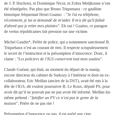
de J. P. Huchon), ni Dominique Nicot, ni Zohra Medjkoune n’ont
été réintégrées. Pas plus que Bruno Triquenaux : ce gaulliste
historique fréquentait Henri Guaino :
"Je l'ai eu téléphone,
récemment, je lui ai demandé de m'aider. Il m'a dit qu'il fallait
d'abord que je retire mes plaintes".
Eh oui ! Guaino, ce paragon
de vertus républicaines fait pression sur une victime.
Michel Gaudin*, Préfet de police, qui a notamment sanctionné B.
Triquehaux n’est au courant de rien. Il respecte scrupuleusement
le secret de l’instruction et la présomption d’innocence. Donc, il
clame :
"Les policiers de l’IGS conservent tout mon soutien"
.
Claude Guéant, qui était, au moment du départ de la manip,
encore directeur du cabinet de Sarkozy à l’intérieur et dont un ex-
collaborateur, Eric Meillan (ancien de la DST), avait été mis à la
tête de l’IGS, dit vouloir poursuivre B. Le Roux, député PS, pour
avoir dit qu’il ne pouvait pas ne pas avoir été informé. Meillan lui-
même prétend : "
falsifier un PV ce n’est pas le genre de la
maison
". Prière de ne pas rire !
Présomption d’innocence ou pas, il est avéré que cinq