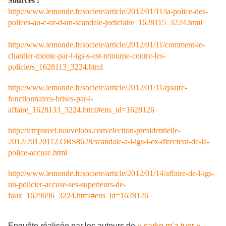
Sources :
http://www.lemonde.fr/societe/article/2012/01/11/la-police-des-
polices-au-c-ur-d-un-scandale-judiciaire_1628115_3224.html
http://www.lemonde.fr/societe/article/2012/01/11/comment-le-
chantier-monte-par-l-igs-s-est-retourne-contre-les-
policiers_1628113_3224.html
http://www.lemonde.fr/societe/article/2012/01/11/quatre-
fonctionnaires-brises-par-l-
affaire_1628133_3224.html#ens_id=1628126
http://tempsreel.nouvelobs.com/election-presidentielle-
2012/20120112.OBS8628/scandale-a-l-igs-l-ex-directeur-de-la-
police-accuse.html
http://www.lemonde.fr/societe/article/2012/01/14/affaire-de-l-igs-
un-policier-accuse-ses-superieurs-de-
faux_1629696_3224.html#ens_id=1628126
Enquête réalisée par les auteurs de
« sarko m’a tuer »