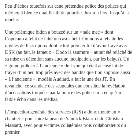
Peu d’échos toutefois sur cette prétendue police des polices qui
mériterait bien ce qualificatif de pourrite. Jusqu’à l’os. Jusqu’à la
moelle.
Une polémique bidon a bouzzé sur un « sale mec » dont
Copérano a feint de faire un casus belli. On nous a rebattu les
oreilles de flics ripoux dont le tort premier fut d’avoir frayé avec
DSK (au fait, le fameux « Dodo la saumure » aurait été relâché de
sa mise en détention sans aucune inculpation, par les belges). Un
« grand policier à l’ancienne » de Lyon qui était accusé lui de
frayer d’un peu trop près avec des bandits que l’on suppose aussi
« à l’ancienne », modèle Audiard, a fait la une des JT. En
revanche, ce scandale des scandales que constitue la révélation
d’accusations truquées par la police des polices n’a eu qu’un
faible écho dans les médias.
L’Inspection générale des services (IGS) a donc monté un «
chantier » pour faire la peau de Yannick Blanc et de Christian
Massard, avec pour victimes collatérales trois collaborateurs du
premier.