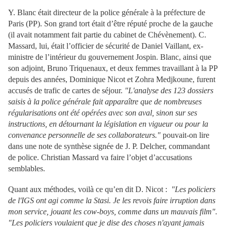
Y. Blanc était directeur de la police générale à la préfecture de
Paris (PP). Son grand tort était d’être réputé proche de la gauche
(il avait notamment fait partie du cabinet de Chévènement). C.
Massard, lui, était l’officier de sécurité de Daniel Vaillant, ex-
ministre de l’intérieur du gouvernement Jospin. Blanc, ainsi que
son adjoint, Bruno Triquenaux, et deux femmes travaillant à la PP
depuis des années, Dominique Nicot et Zohra Medjkoune, furent
accusés de trafic de cartes de séjour.
"L'analyse des 123 dossiers
saisis à la police générale fait apparaître que de nombreuses
régularisations ont été opérées avec son aval, sinon sur ses
instructions, en détournant la législation en vigueur ou pour la
convenance personnelle de ses collaborateurs."
pouvait-on lire
dans une note de synthèse signée de J. P. Delcher, commandant
de police. Christian Massard va faire l’objet d’accusations
semblables.
Quant aux méthodes, voilà ce qu’en dit D. Nicot :
"Les policiers
de l'IGS ont agi comme la Stasi. Je les revois faire irruption dans
mon service, jouant les cow-boys, comme dans un mauvais film".
"Les policiers voulaient que je dise des choses n'ayant jamais