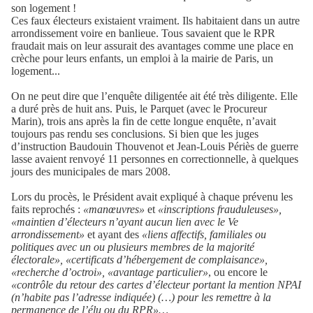
son logement !
Ces faux électeurs existaient vraiment. Ils habitaient dans un autre
arrondissement voire en banlieue. Tous savaient que le RPR
fraudait mais on leur assurait des avantages comme une place en
crèche pour leurs enfants, un emploi à la mairie de Paris, un
logement...
On ne peut dire que l’enquête diligentée ait été très diligente. Elle
a duré près de huit ans. Puis, le Parquet (avec le Procureur
Marin), trois ans après la fin de cette longue enquête, n’avait
toujours pas rendu ses conclusions. Si bien que les juges
d’instruction Baudouin Thouvenot et Jean-Louis Périès de guerre
lasse avaient renvoyé 11 personnes en correctionnelle, à quelques
jours des municipales de mars 2008.
Lors du procès, le Président avait expliqué à chaque prévenu les
faits reprochés :
«manœuvres»
et
«inscriptions frauduleuses»,
«maintien d’électeurs n’ayant aucun lien avec le Ve
arrondissement»
et ayant des
«liens affectifs, familiales ou
politiques avec un ou plusieurs membres de la majorité
électorale», «certificats d’hébergement de complaisance»,
«recherche d’octroi», «avantage particulier»
, ou encore le
«contrôle du retour des cartes d’électeur portant la mention NPAI
(n’habite pas l’adresse indiquée) (…) pour les remettre à la
permanence de l’élu ou du RPR»…