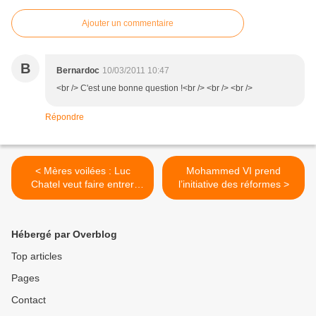
Ajouter un commentaire
B
Bernardoc
10/03/2011 10:47
<br /> C'est une bonne question !<br /> <br /> <br />
Répondre
< Mères voilées : Luc
Mohammed VI prend
Chatel veut faire entrer
l’initiative des réformes >
l’école dans la campagne
anti-musulmane
Hébergé par Overblog
Top articles
Pages
Contact