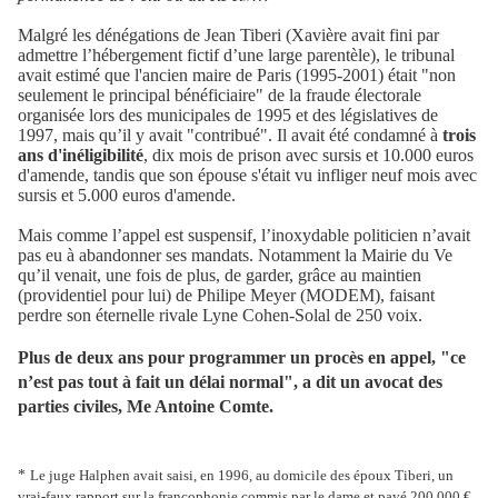
Malgré les dénégations de Jean Tiberi (Xavière avait fini par
admettre l’hébergement fictif d’une large parentèle), le tribunal
avait estimé que l'ancien maire de Paris (1995-2001) était "non
seulement le principal bénéficiaire" de la fraude électorale
organisée lors des
municipales
de 1995 et des législatives de
1997, mais qu’il y avait "contribué". Il avait été condamné à
trois
ans d'inéligibilité
, dix mois de prison avec sursis et 10.000 euros
d'amende, tandis que son épouse s'était vu infliger neuf mois avec
sursis et 5.000 euros d'amende.
Mais comme l’appel est suspensif, l’inoxydable politicien n’avait
pas eu à abandonner ses mandats. Notamment la Mairie du Ve
qu’il venait, une fois de plus, de garder, grâce au maintien
(providentiel pour lui) de Philipe Meyer (MODEM), faisant
perdre son éternelle rivale Lyne Cohen-Solal de 250 voix.
Plus de deux ans pour programmer un procès en appel, "ce
n’est pas tout à fait un délai normal", a dit un avocat des
parties
civiles
, Me Antoine Comte.
*
Le juge Halphen avait saisi, en 1996, au domicile des époux Tiberi, un
vrai-faux rapport sur la francophonie commis par le dame et payé 200 000 €