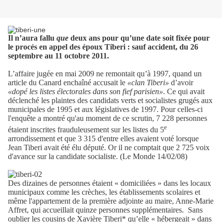
Il n’aura fallu
que
deux ans pour qu’une date soit fixée pour
le procés en appel des époux Tiberi : sauf accident, du 26
septembre au 11 octobre 2011.
L’affaire jugée en mai 2009 ne remontait qu’à 1997, quand un
article du Canard enchaîné accusait le
«clan Tiberi»
d’avoir
«dopé les listes électorales dans son fief parisien»
. Ce qui avait
déclenché les plaintes des candidats verts et socialistes grugés aux
municipales de 1995 et aux législatives de 1997. Pour celles-ci
l'enquête a montré qu'au moment de ce scrutin, 7 228 personnes
e
étaient inscrites frauduleusement sur les listes du 5
arrondissement et que 3 315 d'entre elles avaient voté lorsque
Jean Tiberi avait été élu député. Or il ne comptait que 2 725 voix
d'avance sur la candidate socialiste. (Le Monde 14/02/08)
Des dizaines de personnes étaient « domiciliées » dans les locaux
municipaux comme les crèches, les établissements scolaires et
même l'appartement de la première adjointe au maire, Anne-Marie
Affret, qui accueillait quinze personnes supplémentaires. Sans
oublier les cousins de Xavière Tiberi* qu’elle « hébergeait » dans