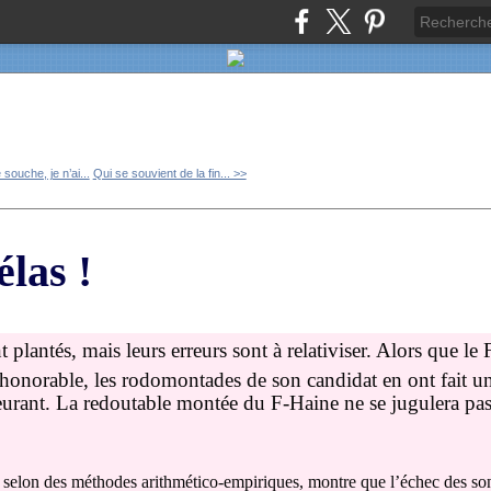
souche, je n’ai...
Qui se souvient de la fin... >>
las !
t plantés, mais leurs erreurs sont à relativiser. Alors que le
re honorable, les rodomontades de son candidat en ont fait u
urant. La redoutable montée du F-Haine ne se jugulera pa
é selon des méthodes arithmético-empiriques, montre que l’échec des sond