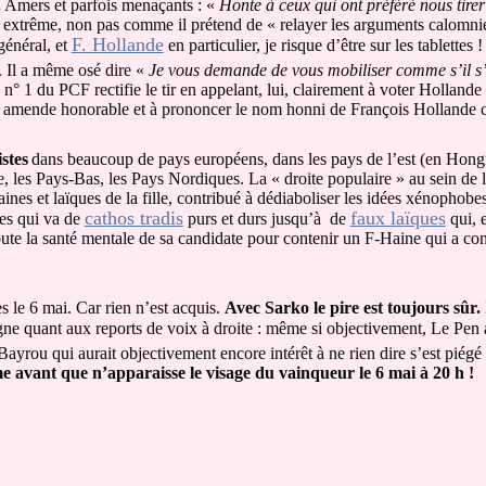
.
Amers et parfois menaçants : «
Honte à ceux qui ont préféré nous tirer
ace extrême, non pas comme il prétend de « relayer les arguments calomn
F. Hollande
général, et
en particulier, je risque d’être sur les tablettes ! 
. Il a même osé dire «
Je vous demande de vous mobiliser comme s’il s’a
, n° 1 du PCF rectifie le tir en appelant, lui, clairement à voter Holland
e amende honorable et à prononcer le nom honni de François Hollande c
stes
dans beaucoup de pays européens, dans les pays de l’est (en Hongrie
, les Pays-Bas, les Pays Nordiques. La « droite populaire » au sein de 
nes et laïques de la fille, contribué à dédiaboliser les idées xénophobes
cathos tradis
faux laïques
res qui va de
purs et durs jusqu’à
de
qui, 
doute la santé mentale de sa candidate pour contenir un F-Haine qui a co
s le 6 mai. Car rien n’est acquis.
Avec Sarko le pire est toujours sûr.
ne quant aux reports de voix à droite : même si objectivement, Le Pen a 
Bayrou qui aurait objectivement encore intérêt à ne rien dire s’est piég
me avant que n’apparaisse le visage du vainqueur le 6 mai à 20 h !