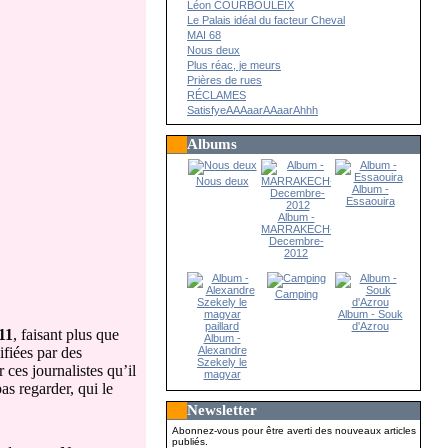
Léon COURBOULEIX
Le Palais idéal du facteur Cheval
MAI 68
Nous deux
Plus réac, je meurs
Prières de rues
RÉCLAMES
SatisfyeAAAaarAAaarAhhh
Albums
Nous deux
Album -
Essaouira
Album -
MARRAKECH-
Decembre-
2012
Camping
Album - Souk
d'Azrou
 11
, faisant plus que
Album -
fiées par des
Alexandre
Szekely le
 ces journalistes qu’il
magyar
as regarder, qui le
paillard
Newsletter
Abonnez-vous pour être averti des nouveaux articles
publiés.