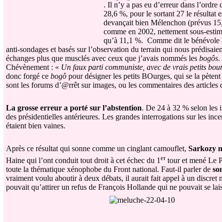
. Il n’y a pas eu d’erreur dans l’ordre
28,6 %, pour le sortant 27 le résultat
devançait bien Mélenchon (prévus 15,7 
comme en 2002, nettement sous-estimé,
qu’à 11,1 %.
Comme dit le bénévole a
anti-sondages et basés sur l’observation du terrain qui nous prédisa
échanges plus que musclés avec ceux que j’avais nommés les
bogôs
.
Chévènement : «
Un faux parti communiste, avec de vrais petits bou
donc forgé ce
bogô
pour désigner les petits BOurges, qui se la pètent
sont les forums d’@rrêt sur images, ou les commentaires des articles
La grosse erreur a porté sur l’abstention
. De 24 à 32 % selon les in
des présidentielles antérieures. Les grandes interrogations sur les inc
étaient bien vaines.
Après ce résultat qui sonne comme un cinglant camouflet,
Sarkozy n
er
Haine qui l’ont conduit tout droit à cet échec du 1
tour et mené Le Pe
toute la thématique xénophobe du Front national. Faut-il parler de
so
vraiment voulu aboutir à deux débats, il aurait fait appel à un discr
pouvait qu’attirer un refus de François Hollande qui ne pouvait se laiss