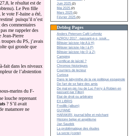
7,8, le résultat est de
Juin 2025
(2)
obtenu). Le Pen fille
Mai 2025
(2)
Mars 2025
(1)
le vote F-haine a été,
Février 2025
(1)
restimé
puisqu’il n’est
t des commentaires
Deblog Pages
 pas me rappeler des
Anders Petersen Café Lehmitz
e Jean-Pierre
AZROU 2017 : passant-e-s, souk...
s troupes du PS, j’avais
Bêtisier laïciste (de A à H)
volte qui gronde que
Bêtisier laïciste (de I à P)
Bêtisier laïciste (de Q à Z)
Camping
Certificat de laïcité ?
-fait dans les niveaux
Chromos-historiques
Courriers de lecteur
ampleur de l’abstention
Curiosa
Dans le labyrinthe de la vie politique espagnole
De l’art de se faire des amis
De mal en pis (ou de Luc Ferry à Robien en
s sous-marins du F-
passant par Fillon)
Etat de droit ou arbitraire
une louche reprenant
EX LIBRIS
ats
? S’il avait
Fredillo (album)
e de matamore ne
GUYANE
HARAKIRI, journal bête et méchant
Histoire belge et angélisme
Jan Saudek
La problématique des études
La secte (conte)