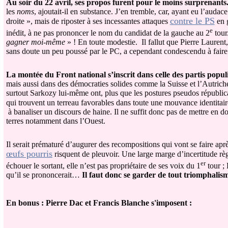
Au soir du 22 avril, ses propos furent pour le moins surprenants
les
noms
, ajoutait-il en substance. J’en tremble, car, ayant eu l’aud
contre le PS
droite », mais de riposter à ses incessantes attaques
en 
e
inédit, à ne pas prononcer le nom du candidat de la gauche au 2
tour
gagner moi-même
» ! En toute modestie.
Il fallut que Pierre Laurent
sans doute un peu poussé par le PC, a cependant condescendu à fair
La montée du Front national s’inscrit dans celle des partis populi
mais aussi dans des démocraties solides comme la Suisse et l’Autriche
surtout Sarkozy lui-même ont, plus que les postures pseudos républicai
qui trouvent un terreau favorables dans toute une mouvance identitai
à banaliser un discours de haine. Il ne suffit donc pas de mettre en 
terres notamment dans l’Ouest.
Il serait prématuré d’augurer des recompositions qui vont se faire aprè
œufs pourris
risquent de pleuvoir. Une large marge d’incertitude règ
er
échouer le sortant, elle n’est pas propriétaire de ses voix du 1
tour ; 
qu’il se prononcerait…
Il faut donc se garder de tout triomphalis
En bonus : Pierre Dac et Francis Blanche s'imposent :