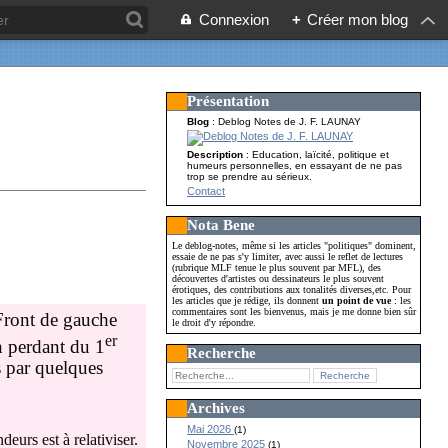
Connexion
+
Créer mon blog
Présentation
Blog
: Deblog Notes de J. F. LAUNAY
Description
: Education, laïcité, politique et
humeurs personnelles, en essayant de ne pas
trop se prendre au sérieux.
Contact
Nota Bene
Le deblog-notes, même si les articles "politiques" dominent,
essaie de ne pas s'y limiter, avec aussi le reflet de lectures
(rubrique MLF tenue le plus souvent par MFL), des
découvertes d'artistes ou dessinateurs le plus souvent
érotiques, des contributions aux tonalités diverses,etc. Pour
les articles que je rédige, ils donnent
un point de vue
: les
commentaires sont les bienvenus, mais je me donne bien sûr
 Front de gauche
le droit d'y répondre.
er
n perdant du 1
Recherche
s par quelques
Archives
Mai 2026
(1)
eurs est à relativiser.
Novembre 2025
(1)