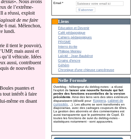
 dessus
». Nous avons
Email
ieux de l’extrême-
Il a réussi, exploit
gissait de me faire
Liens
e le 6 mai. Mélenchon,
Education et Devenir
e lundi.
Café pédagogique
Cahiers pédagogiques
PRISME
 il tient le pouvoir),
Interro écrite
l’UMP, mais aussi et
Philippe Meirieu
 qu’il véhicule. Idées
Laïcité : Jean Baubérot
Grains d'encre
eux aussi, contribuent
Géhèm
nquis de nouvelles
Chronique d'une chieuse cancéreuse
Nelle Formule
Overblog - hébergeur du deblog-notes - a réussi
Boules puantes et
l'exploit de
lancer une nouvelle formule qui fait
tout intérêt à faire
perdre des fonctions essentielles de la version
précédente
. Ainsi des liens vers des sites extérieurs
é lui-même en disant
Koppera
cabinet de
disparaissent (désolé pour
,
curiosités
, ..). Les albums se sont transformés en
diaporamas, avec des cadrages coupeurs de têtes.
La gestion des abonnés et des commentaires est
aussi transparente que le patrimoine de Copé. Et
toutes les fonctions de suivi du deblog-notes -
statistiques notamment - sont appauvries.