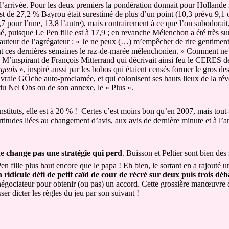
 d’arrivée. Pour les deux premiers la pondération donnait pour Hollande 2
 est de 27,2 % Bayrou était surestimé de plus d’un point (10,3 prévu 9,1 
pour l’une, 13,8 l’autre), mais contrairement à ce que l’on subodorait, 
 puisque Le Pen fille est à 17,9 ; en revanche Mélenchon a été très su
uteur de l’agrégateur : « Je ne peux (…) m’empêcher de rire gentimen
ient ces dernières semaines le raz-de-marée mélenchonien. » Comment ne
M’inspirant de François Mitterrand qui décrivait ainsi feu le CERES d
rgeois
», inspiré aussi par les bobos qui étaient censés former le gros de
 vraie GÔche auto-proclamée, et qui colonisent ses hauts lieux de la ré
 du Nel Obs ou de son annexe, le « Plus ».
stituts, elle est à 20 % !
Certes c’est moins bon qu’en 2007, mais tout-à
ertitudes liées au changement d’avis, aux avis de dernière minute et à l’
e change pas une stratégie qui perd
. Buisson et Peltier sont bien de
n fille plus haut encore que le papa ! Eh bien, le sortant en a rajouté 
n ridicule défi de petit caïd de cour de récré sur deux puis trois déb
et négociateur pour obtenir (ou pas) un accord. Cette grossière manœuvr
er dicter les règles du jeu par son suivant !