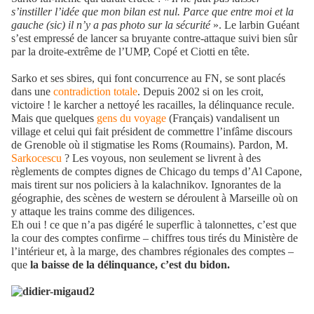
s’instiller l’idée que mon bilan est nul. Parce que entre moi et la
gauche (sic) il n’y a pas photo sur la sécurité
». Le larbin Guéant
s’est empressé de lancer sa bruyante contre-attaque suivi bien sûr
par la droite-extrême de l’UMP, Copé et Ciotti en tête.
Sarko et ses sbires, qui font concurrence au FN, se sont placés
dans une
contradiction totale
. Depuis 2002 si on les croit,
victoire ! le karcher a nettoyé les racailles, la délinquance recule.
Mais que quelques
gens du voyage
(Français) vandalisent un
village et celui qui fait président de commettre l’infâme discours
de Grenoble où il stigmatise les Roms (Roumains). Pardon, M.
Sarkocescu
? Les voyous, non seulement se livrent à des
règlements de comptes dignes de Chicago du temps d’Al Capone,
mais tirent sur nos policiers à la kalachnikov. Ignorantes de la
géographie, des scènes de western se déroulent à Marseille où on
y attaque les trains comme des diligences.
Eh oui ! ce que n’a pas digéré le superflic à talonnettes, c’est que
la cour des comptes confirme – chiffres tous tirés du Ministère de
l’intérieur et, à la marge, des chambres régionales des comptes –
que
la baisse de la délinquance, c’est du bidon.