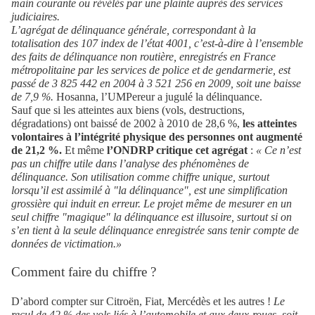
main courante ou révélés par une plainte auprès des services
judiciaires.
L’agrégat de délinquance générale, correspondant à la
totalisation des 107 index de l’état 4001, c’est-à-dire à l’ensemble
des faits de délinquance non routière, enregistrés en France
métropolitaine par les services de police et de gendarmerie, est
passé de 3 825 442 en 2004 à 3 521 256 en 2009, soit une baisse
de 7,9 %.
Hosanna, l’UMPereur a jugulé la délinquance.
Sauf que si les atteintes aux biens (vols, destructions,
dégradations) ont baissé de 2002 à 2010 de 28,6 %,
les atteintes
volontaires à l’intégrité physique des personnes ont augmenté
de 21,2 %.
Et même
l’ONDRP critique cet agrégat
:
« Ce n’est
pas un chiffre utile dans l’analyse des phénomènes de
délinquance. Son utilisation comme chiffre unique, surtout
lorsqu’il est assimilé à "la délinquance", est une simplification
grossière qui induit en erreur. Le projet même de mesurer en un
seul chiffre "magique" la délinquance est illusoire, surtout si on
s’en tient à la seule délinquance enregistrée sans tenir compte de
données de victimation.»
Comment faire du chiffre ?
D’abord compter sur Citroën, Fiat, Mercédès et les autres !
Le
recul de 42 % des vols liés à l’automobile et aux deux-roues, soit