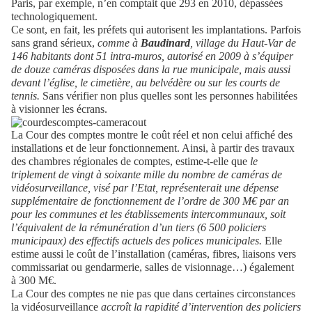
Paris, par exemple, n’en comptait que 293 en 2010, dépassées
technologiquement.
Ce sont, en fait, les préfets qui autorisent les implantations. Parfois
sans grand sérieux,
comme à
Baudinard
, village du Haut-Var de
146 habitants dont 51 intra-muros, autorisé en 2009 à s’équiper
de douze caméras disposées dans la rue municipale, mais aussi
devant l’église, le cimetière, au belvédère ou sur les courts de
tennis.
Sans vérifier non plus quelles sont les personnes habilitées
à visionner les écrans.
La Cour des comptes montre le coût réel et non celui affiché des
installations et de leur fonctionnement. Ainsi, à partir des travaux
des chambres régionales de comptes, estime-t-elle que
le
triplement de vingt à soixante mille du nombre de caméras de
vidéosurveillance, visé par l’Etat, représenterait une dépense
supplémentaire de fonctionnement de l’ordre de 300 M€ par an
pour les communes et les établissements intercommunaux, soit
l’équivalent de la rémunération d’un tiers (6 500 policiers
municipaux) des effectifs actuels des polices municipales.
Elle
estime aussi le coût de l’installation (caméras, fibres, liaisons vers
commissariat ou gendarmerie, salles de visionnage…) également
à 300 M€.
La Cour des comptes ne nie pas que dans certaines circonstances
la vidéosurveillance
accroît la rapidité d’intervention des policiers