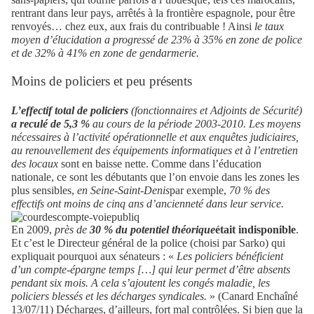
rentrant dans leur pays, arrêtés à la frontière espagnole, pour être
renvoyés… chez eux, aux frais du contribuable ! Ainsi
le taux
moyen d’élucidation a progressé de 23% à 35% en zone de police
et de 32% à 41% en zone de gendarmerie.
Moins de policiers et peu présents
L’effectif total de policiers
(fonctionnaires et Adjoints de Sécurité)
a reculé de 5,3 %
au cours de la période 2003-2010. Les moyens
nécessaires à l’activité opérationnelle et aux enquêtes judiciaires,
au renouvellement des équipements informatiques et à l’entretien
des locaux
sont en baisse nette. Comme dans l’éducation
nationale, ce sont les débutants que l’on envoie dans les zones les
plus sensibles,
en Seine-Saint-Denis
par exemple,
70 % des
effectifs ont moins de cinq ans d’ancienneté dans leur service.
En 2009,
près de
30 % du potentiel théorique
était indisponible
.
Et c’est le Directeur général de la police (choisi par Sarko) qui
expliquait pourquoi aux sénateurs : «
Les policiers bénéficient
d’un compte-épargne temps […] qui leur permet d’être absents
pendant six mois. A cela s’ajoutent les congés maladie, les
policiers blessés et les décharges syndicales.
» (Canard Enchaîné
13/07/11) Décharges, d’ailleurs, fort mal contrôlées. Si bien que la