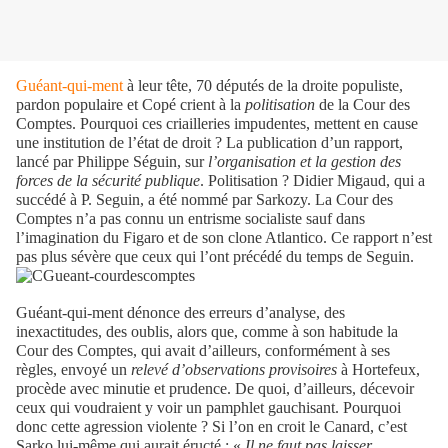
Guéant-qui-ment
à leur tête, 70 députés de la droite populiste,
pardon populaire et Copé crient à la
politisation
de la Cour des
Comptes. Pourquoi ces criailleries impudentes, mettent en cause
une institution de l’état de droit ? La publication d’un rapport,
lancé par Philippe Séguin, sur
l’organisation et la gestion des
forces de la sécurité publique
. Politisation ? Didier Migaud, qui a
succédé à P. Seguin, a été nommé par Sarkozy. La Cour des
Comptes n’a pas connu un entrisme socialiste sauf dans
l’imagination du Figaro et de son clone Atlantico. Ce rapport n’est
pas plus sévère que ceux qui l’ont précédé du temps de Seguin.
Guéant-qui-ment dénonce des erreurs d’analyse, des
inexactitudes, des oublis, alors que, comme à son habitude la
Cour des Comptes, qui avait d’ailleurs, conformément à ses
règles, envoyé un
relevé d’observations provisoires
à Hortefeux,
procède avec minutie et prudence. De quoi, d’ailleurs, décevoir
ceux qui voudraient y voir un pamphlet gauchisant. Pourquoi
donc cette agression violente ? Si l’on en croit le Canard, c’est
Sarko lui-même qui aurait éructé : «
Il ne faut pas laisser