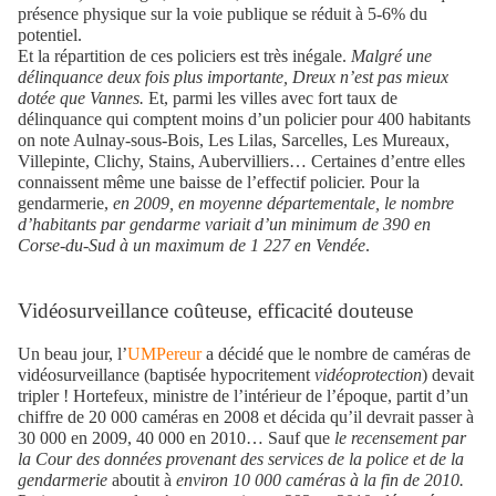
présence physique sur la voie publique se réduit à 5-6% du
potentiel.
Et la répartition de ces policiers est très inégale.
Malgré une
délinquance deux fois plus importante, Dreux n’est pas mieux
dotée que Vannes.
Et, parmi les villes avec fort taux de
délinquance qui comptent moins d’un policier pour 400 habitants
on note Aulnay-sous-Bois, Les Lilas, Sarcelles, Les Mureaux,
Villepinte, Clichy, Stains, Aubervilliers… Certaines d’entre elles
connaissent même une baisse de l’effectif policier. Pour la
gendarmerie,
en 2009, en moyenne départementale, le nombre
d’habitants par gendarme variait d’un minimum de 390 en
Corse-du-Sud à un maximum de 1 227 en Vendée
.
Vidéosurveillance coûteuse, efficacité douteuse
Un beau jour, l’
UMPereur
a décidé que le nombre de caméras de
vidéosurveillance (baptisée hypocritement
vidéoprotection
) devait
tripler ! Hortefeux, ministre de l’intérieur de l’époque, partit d’un
chiffre de 20 000 caméras en 2008 et décida qu’il devrait passer à
30 000 en 2009, 40 000 en 2010… Sauf que
le recensement par
la Cour des données provenant des services de la police et de la
gendarmerie
aboutit à
environ 10 000 caméras à la fin de 2010.