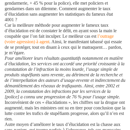
gendarmerie, + 45 % pour la police), elle met policiers et
gendarmes dans un dilemme. Comment augmenter le taux
d’élucidation sans augmenter les statistiques du fameux état
4001 ?
Car la meilleure méthode pour augmenter le fameux taux
d’élucidation est de constater le délit, en ayant sous la main le
coupable que l’on fait inculper. Le meilleur cas est
l’outrage
(voire agression) à agent
. Ainsi, le manifestant tabassé qui essaie
de se protéger, tout en disant à ceux qui le matraquent… pardon,
je m’égare.
Pour améliorer leurs résultats quantitatifs notamment en matière
d’élucidation, les services ont accordé une priorité croissante à la
constatation de l’infraction la moins lourde, l’usage simple de
produits stupéfiants sans revente, au détriment de la recherche et
de l’interpellation des auteurs d’usage-revente et indirectement du
démantèlement des réseaux de trafiquants. Ainsi, entre 2002 et
2009, la constatation des infractions par les services de la
[police] a connu une progression de 76 % pour l’usage simple.
Inconvénient de ces « élucidations », les chiffres sur la drogue ont
augmenté, mais les ministres ont su en tirer pour conclusion que la
lutte contre les trafics de stupéfiants progresse, alors qu’il n’en est
rien.
Autre moyen d’améliorer le taux d’élucidation est la chasse aux
sans-papiers, qui tourne parfois à l’ubuesque, tels ces marocains,