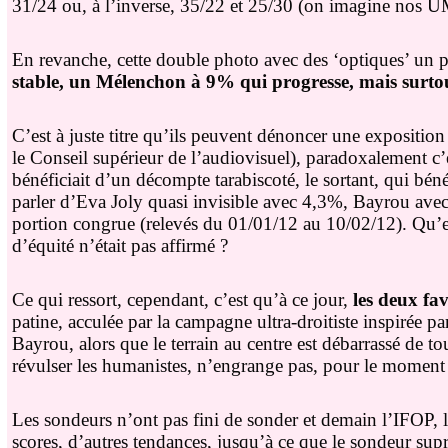
31/24 ou, à l’inverse, 35/22 et 25/30 (on imagine nos UM
En revanche, cette double photo avec des ‘optiques’ un 
stable, un Mélenchon à 9% qui progresse, mais surto
C’est à juste titre qu’ils peuvent dénoncer une exposition
le Conseil supérieur de l’audiovisuel), paradoxalement c’es
bénéficiait d’un décompte tarabiscoté, le sortant, qui bén
parler d’Eva Joly quasi invisible avec 4,3%, Bayrou ave
portion congrue (relevés du 01/01/12 au 10/02/12). Qu’en 
d’équité n’était pas affirmé ?
Ce qui ressort, cependant, c’est qu’à ce jour,
les deux fav
patine, acculée par la campagne ultra-droitiste inspirée par
Bayrou, alors que le terrain au centre est débarrassé de t
révulser les humanistes, n’engrange pas, pour le moment 
Les sondeurs n’ont pas fini de sonder et demain l’IFOP,
scores, d’autres tendances, jusqu’à ce que le sondeur supr