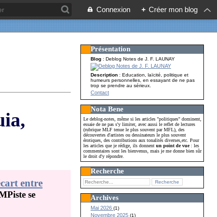
Connexion
+
Créer mon blog
Présentation
Blog
: Deblog Notes de J. F. LAUNAY
Description
: Education, laïcité, politique et
humeurs personnelles, en essayant de ne pas
trop se prendre au sérieux.
Contact
Nota Bene
ia,
Le deblog-notes, même si les articles "politiques" dominent,
essaie de ne pas s'y limiter, avec aussi le reflet de lectures
(rubrique MLF tenue le plus souvent par MFL), des
découvertes d'artistes ou dessinateurs le plus souvent
érotiques, des contributions aux tonalités diverses,etc. Pour
les articles que je rédige, ils donnent
un point de vue
: les
commentaires sont les bienvenus, mais je me donne bien sûr
le droit d'y répondre.
Recherche
cart entre
UMPiste se
Archives
Mai 2026
(1)
Novembre 2025
(1)