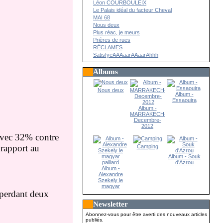
Léon COURBOULEIX
Le Palais idéal du facteur Cheval
MAI 68
Nous deux
Plus réac, je meurs
Prières de rues
RÉCLAMES
SatisfyeAAAaarAAaarAhhh
Albums
Nous deux
Album -
Essaouira
Album -
MARRAKECH-
Decembre-
2012
vec 32% contre
 rapport au
Camping
Album - Souk
d'Azrou
Album -
Alexandre
Szekely le
magyar
 perdant deux
paillard
Newsletter
Abonnez-vous pour être averti des nouveaux articles
publiés.