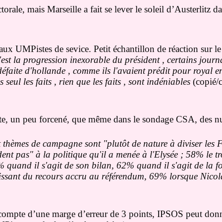
rale, mais Marseille a fait se lever le soleil d’Austerlitz d
aux UMPistes de sevice. Petit échantillon de réaction sur le
st la progression inexorable du président , certains journa
faite d'hollande , comme ils l'avaient prédit pour royal e
eul les faits , rien que les faits , sont indéniables
(copié/c
aste, un peu forcené, que même dans le sondage CSA, des nu
t thèmes de campagne sont "plutôt de nature à diviser les
nt pas" à la politique qu'il a menée à l'Elysée ; 58% le t
quand il s'agit de son bilan, 62% quand il s'agit de la f
issant du recours accru au référendum, 69% lorsque Nicol
nt compte d’une marge d’erreur de 3 points, IPSOS peut do