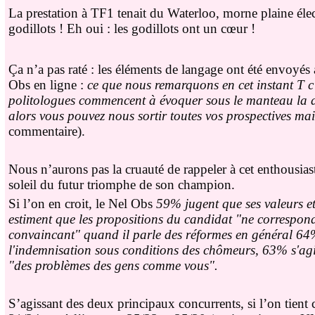
La prestation à TF1 tenait du Waterloo, morne plaine électo
godillots ! Eh oui : les godillots ont un cœur !
Ça n’a pas raté : les éléments de langage ont été envoyés 
Obs en ligne :
ce que nous remarquons en cet instant T c'e
politologues commencent à évoquer sous le manteau la dé
alors vous pouvez nous sortir toutes vos prospectives mais s
commentaire).
Nous n’aurons pas la cruauté de rappeler à cet enthousi
soleil du futur triomphe de son champion.
Si l’on en croit, le Nel Obs
59% jugent que ses valeurs e
estiment que les propositions du candidat "ne corresponde
convaincant" quand il parle des réformes en général 64% 
l'indemnisation sous conditions des chômeurs, 63% s'ag
"des problèmes des gens comme vous".
S’agissant des deux principaux concurrents, si l’on tie