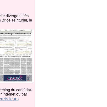
lle divergent très
n Brice Teinturier, le
eeting du candidat-
r internet ou par
rets leurs