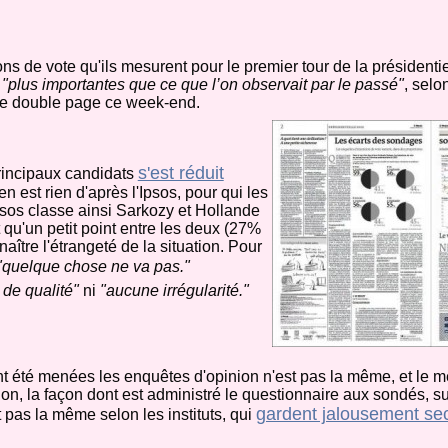
ns de vote qu'ils mesurent pour le premier tour de la présidentie
s
"plus importantes que ce que l’on observait par le passé"
, selo
e double page ce week-end.
s'est réduit
 principaux candidats
n est rien d'après l'Ipsos, pour qui les
Ipsos classe ainsi Sarkozy et Hollande
 qu'un petit point entre les deux (27%
tre l'étrangeté de la situation. Pour
"quelque chose ne va pas."
 de qualité"
ni
"aucune irrégularité."
nt été menées les enquêtes d'opinion n'est pas la même, et le m
tion, la façon dont est administré le questionnaire aux sondés, su
gardent jalousement sec
pas la même selon les instituts, qui