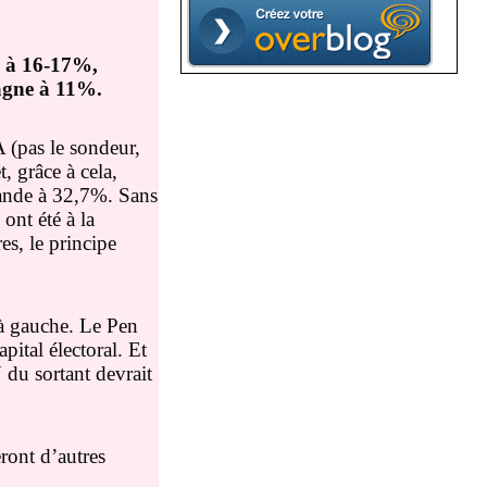
 à 16-17%,
pagne à 11%.
A (pas le sondeur,
, grâce à cela,
llande à 32,7%. Sans
nt été à la
s, le principe
 gauche. Le Pen
pital électoral. Et
 du sortant devrait
ront d’autres