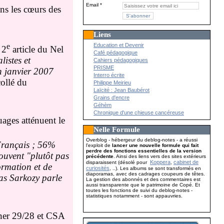
Email
ans les cœurs des
Liens
Education et Devenir
e
 2
article du Nel
Café pédagogique
listes et
Cahiers pédagogiques
PRISME
n janvier 2007
Interro écrite
ollé du
Philippe Meirieu
Laïcité : Jean Baubérot
Grains d'encre
Géhèm
Chronique d'une chieuse cancéreuse
ages atténuent le
Nelle Formule
Overblog - hébergeur du deblog-notes - a réussi
 Français ; 56%
l'exploit de
lancer une nouvelle formule qui fait
perdre des fonctions essentielles de la version
rouvent "plutôt pas
précédente
. Ainsi des liens vers des sites extérieurs
Koppera
cabinet de
disparaissent (désolé pour
,
ormation et de
curiosités
, ..). Les albums se sont transformés en
diaporamas, avec des cadrages coupeurs de têtes.
as Sarkozy parle
La gestion des abonnés et des commentaires est
aussi transparente que le patrimoine de Copé. Et
toutes les fonctions de suivi du deblog-notes -
statistiques notamment - sont appauvries.
nner 29/28 et CSA