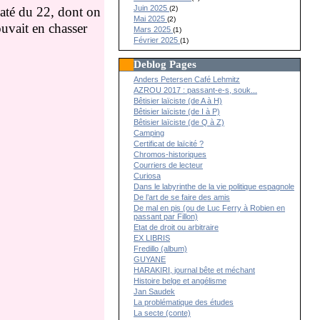
Juin 2025
(2)
daté du 22, dont on
Mai 2025
(2)
ouvait en chasser
Mars 2025
(1)
Février 2025
(1)
Deblog Pages
Anders Petersen Café Lehmitz
AZROU 2017 : passant-e-s, souk...
Bêtisier laïciste (de A à H)
Bêtisier laïciste (de I à P)
Bêtisier laïciste (de Q à Z)
Camping
Certificat de laïcité ?
Chromos-historiques
Courriers de lecteur
Curiosa
Dans le labyrinthe de la vie politique espagnole
De l’art de se faire des amis
De mal en pis (ou de Luc Ferry à Robien en
passant par Fillon)
Etat de droit ou arbitraire
EX LIBRIS
Fredillo (album)
GUYANE
HARAKIRI, journal bête et méchant
Histoire belge et angélisme
Jan Saudek
La problématique des études
La secte (conte)