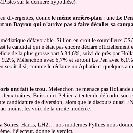
Pistes sur la dernière hypothèse).
peu divergentes, donne
le même arrière-plan
: une
Le Pen
ut un Bayrou qui n’arrive pas à faire décoller sa cam
 médiatique défavorable. Si l’on en croit le sourcilleux CS
t le candidat qui n'était pas encore déclaré officiellement et
éficie de la plus grosse part à 34,6%, suivi de près par Ho
c 9,2%, Mélenchon avec 6,7% et surtout Le Pen avec 6,1% o
serait-il si, comme le réclame un Aphatie et quelques autre
oris ont fait le trou.
Mélenchon ne menace pas Hollande à
 deux traîtres, Buisson et Peltier, à tenter de défendre son ca
oute candidature de diversion, alors que le discours quasi FN
au moins, les voix de la droite modérée.
 la Sofres, Harris, LH2… nos modernes Pythies nous donne
ême, l’électeur, donne le verdict.