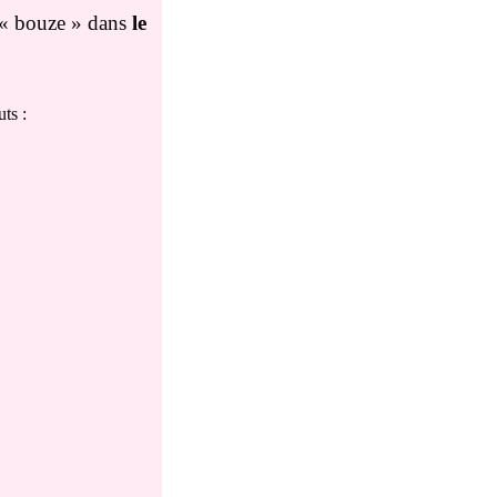
 « bouze » dans
le
ts :