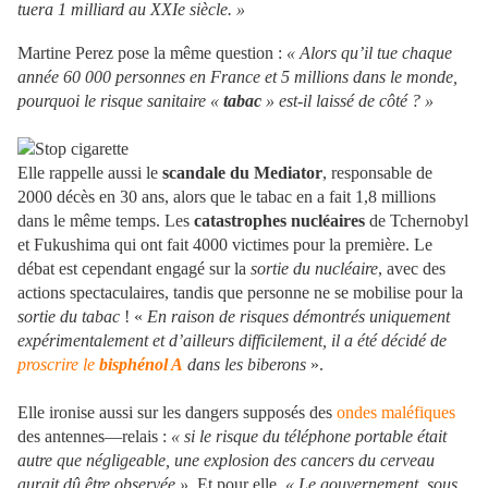
tuera 1 milliard au XXIe siècle. »
Martine Perez pose la même question :
« Alors qu’il tue chaque
année 60 000 personnes en France et 5 millions dans le monde,
pourquoi le risque sanitaire «
tabac
» est-il laissé de côté ? »
Elle rappelle aussi le
scandale du Mediator
, responsable de
2000 décès en 30 ans, alors que le tabac en a fait 1,8 millions
dans le même temps. Les
catastrophes nucléaires
de Tchernobyl
et Fukushima qui ont fait 4000 victimes pour la première. Le
débat est cependant engagé sur la
sortie du nucléaire
, avec des
actions spectaculaires, tandis que personne ne se mobilise pour la
sortie du tabac
! «
En raison de risques démontrés uniquement
expérimentalement et d’ailleurs difficilement, il a été décidé de
proscrire le
bisphénol A
dans les biberons
».
Elle ironise aussi sur les dangers supposés des
ondes maléfiques
des antennes—relais :
« si le risque du téléphone portable était
autre que négligeable, une explosion des cancers du cerveau
aurait dû être observée ».
Et pour elle,
« Le gouvernement, sous