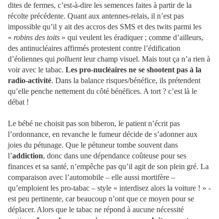
dites de fermes, c’est-à-dire les semences faites à partir de la
récolte précédente. Quant aux antennes-relais, il n’est pas
impossible qu’il y ait des accros des SMS et des twits parmi les
«
robins des toits
» qui veulent les éradiquer ; comme d’ailleurs,
des antinucléaires affirmés protestent contre l’édification
d’éoliennes qui
polluent
leur champ visuel. Mais tout ça n’a rien à
voir avec le tabac.
Les pro-nucléaires ne se shootent pas à la
radio-activité
. Dans la balance risques/bénéfice, ils prétendent
qu’elle penche nettement du côté bénéfices. A tort ? c’est là le
débat !
Le bébé ne choisit pas son biberon, le patient n’écrit pas
l’ordonnance, en revanche le fumeur décide de s’adonner aux
joies du pétunage. Que le pétuneur tombe souvent dans
l’
addiction
, donc dans une dépendance coûteuse pour ses
finances et sa santé, n’empêche pas qu’il agit de son plein gré. La
comparaison avec l’automobile – elle aussi mortifère –
qu’emploient les pro-tabac – style « interdisez alors la voiture ! » -
est peu pertinente, car beaucoup n’ont que ce moyen pour se
déplacer. Alors que le tabac ne répond à aucune nécessité