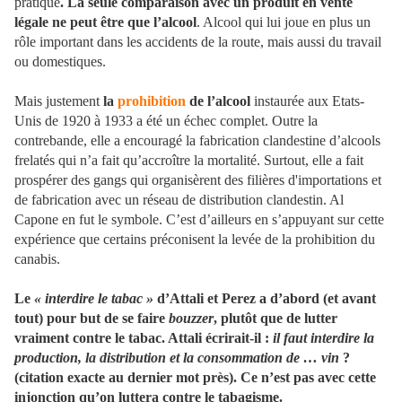
pratique
. La seule comparaison avec un produit en vente
légale ne peut être que l’alcool
. Alcool qui lui joue en plus un
rôle important dans les accidents de la route, mais aussi du travail
ou domestiques.
Mais justement
la
prohibition
de l’alcool
instaurée aux Etats-
Unis de 1920 à 1933 a été un échec complet. Outre la
contrebande, elle a encouragé la fabrication clandestine d’alcools
frelatés qui n’a fait qu’accroître la mortalité. Surtout, elle a fait
prospérer des gangs qui organisèrent des filières d'importations et
de fabrication avec un réseau de distribution clandestin. Al
Capone en fut le symbole. C’est d’ailleurs en s’appuyant sur cette
expérience que certains préconisent la levée de la prohibition du
canabis.
Le
« interdire le tabac »
d’Attali et Perez a d’abord (et avant
tout) pour but de se faire
bouzzer
, plutôt que de lutter
vraiment contre le tabac. Attali écrirait-il :
il faut interdire la
production, la distribution et la consommation de … vin
?
(citation exacte au dernier mot près). Ce n’est pas avec cette
injonction qu’on luttera contre le tabagisme.