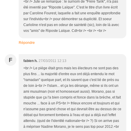
<br /> Jute ue remarque : le surnom de "Frère Tarik", n'a pas
été inventé par "Riposte Laïque". C'est le titre d'un livre écrit
par Caroline Fourest, laquelle a fait une enquête approfondie
sur l'individu<br /> pour démontrer sa duplicité. Et soeur
Carloline n'est pas en odeur de sainteté (sic), loin de là avec
vos "amis" de Riposte Laïque. Cdt<br /> <br /> <br />
Répondre
F
fabien h.
27/03/2011 12:13
<br /> Le piège était gros mais les électeurs ne sont pas des
plus fins ... la majorité d'entre eux ont déjà entendu le mot
"ramadan" quelque part, et ils savent que c'est lié de près ou
de loin à<br /> l'islam... et ça les dérange, même si ils ont un
ami musulman (noir et homosexuel aussi). Morano, pas si
stupide que ça l'a bien compris et fonce dans la brèche, et fait
mouche ... face à un PS<br /> frileux encore et toujours et qui
n'assume pas grand chose et qui devrait être au dessus de ce
débat qui forcement tombera à l'eau et qui a déjà eut l'effet
attendu. (quid de l'identité nationale<br /> ?) Si on arrive pas
à mépriser Nadine Morano, je le sens pas top pour 2012.<br