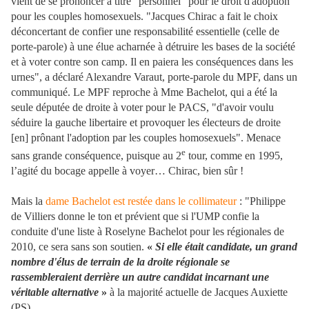
vient de se prononcer à titre "personnel" pour le droit d'adoption
pour les couples homosexuels. "Jacques Chirac a fait le choix
déconcertant de confier une responsabilité essentielle (celle de
porte-parole) à une élue acharnée à détruire les bases de la société
et à voter contre son camp. Il en paiera les conséquences dans les
urnes", a déclaré Alexandre Varaut, porte-parole du MPF, dans un
communiqué. Le MPF reproche à Mme Bachelot, qui a été la
seule députée de droite à voter pour le PACS, "d'avoir voulu
séduire la gauche libertaire et provoquer les électeurs de droite
[en] prônant l'adoption par les couples homosexuels". Menace
e
sans grande conséquence, puisque au 2
tour, comme en 1995,
l’agité du bocage appelle à voyer… Chirac, bien sûr !
Mais la
dame Bachelot est restée dans le collimateur
: "Philippe
de Villiers donne le ton et prévient que si l'UMP confie la
conduite d'une liste à Roselyne Bachelot pour les régionales de
2010, ce sera sans son soutien.
«
Si elle était candidate, un grand
nombre d'élus de terrain de la droite régionale se
rassembleraient derrière un autre candidat incarnant une
véritable alternative
»
à la majorité actuelle de Jacques Auxiette
(PS).