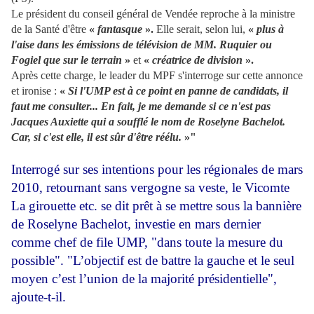
Le président du conseil général de Vendée reproche à la ministre
de la Santé d'être
«
fantasque
».
Elle serait, selon lui,
«
plus à
l'aise dans les émissions de télévision de MM. Ruquier ou
Fogiel que sur le terrain
»
et
«
créatrice de division
».
Après cette charge, le leader du MPF s'interroge sur cette annonce
et ironise :
«
Si l'UMP est à ce point en panne de candidats, il
faut me consulter... En fait, je me demande si ce n'est pas
Jacques Auxiette qui a soufflé le nom de Roselyne Bachelot.
Car, si c'est elle, il est sûr d'être réélu.
»"
Interrogé sur ses intentions pour les régionales de mars
2010, retournant sans vergogne sa veste, le Vicomte
La girouette etc. se dit prêt à se mettre sous la bannière
de Roselyne Bachelot, investie en mars dernier
comme chef de file UMP, "dans toute la mesure du
possible". "L’objectif est de battre la gauche et le seul
moyen c’est l’union de la majorité présidentielle",
ajoute-t-il.