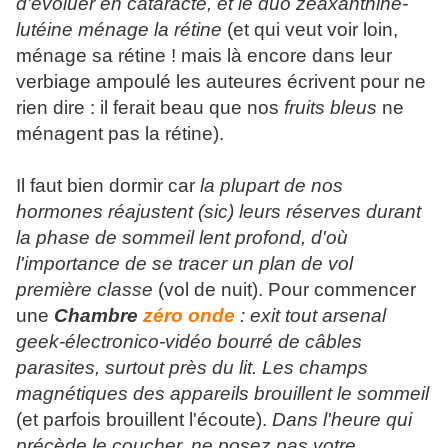
d'évoluer en cataracte, et le duo zéaxanthine-
lutéine ménage la rétine
(et qui veut voir loin,
ménage sa rétine ! mais là encore dans leur
verbiage ampoulé les auteures écrivent pour ne
rien dire : il ferait beau que nos
fruits bleus
ne
ménagent pas la rétine).
Il faut bien dormir car
la plupart de nos
hormones réajustent (sic) leurs réserves durant
la phase de sommeil lent profond, d'où
l'importance de se tracer un plan de vol
première classe
(vol de nuit). Pour commencer
une
Chambre
zéro onde
: exit tout arsenal
geek-électronico-vidéo bourré de câbles
parasites, surtout près du lit. Les champs
magnétiques des appareils brouillent le sommeil
(et parfois brouillent l'écoute).
Dans l'heure qui
précède le coucher, ne posez pas votre