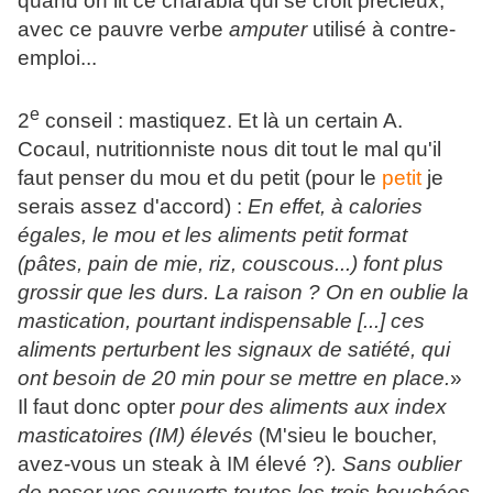
quand on lit ce charabia qui se croit précieux,
avec ce pauvre verbe
amputer
utilisé à contre-
emploi...
e
2
conseil : mastiquez. Et là un certain A.
Cocaul, nutritionniste nous dit tout le mal qu'il
faut penser du mou et du petit (pour le
petit
je
serais assez d'accord) :
En effet, à calories
égales, le mou et les aliments petit format
(pâtes, pain de mie, riz, couscous...) font plus
grossir que les durs. La raison ? On en oublie la
mastication, pourtant indispensable [...] ces
aliments perturbent les signaux de satiété, qui
ont besoin de 20 min pour se mettre en place.
»
Il faut donc opter
pour des aliments aux index
masticatoires (IM) élevés
(M'sieu le boucher,
avez-vous un steak à IM élevé ?)
. Sans oublier
de poser vos couverts toutes les trois bouchées