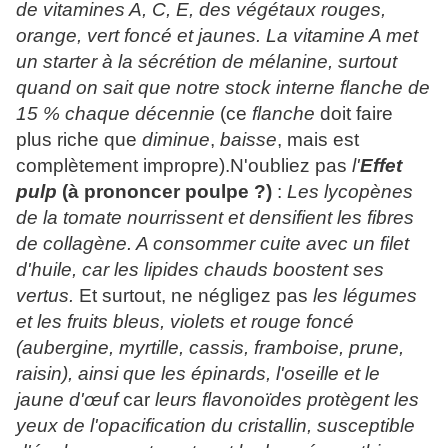
de vitamines A, C, E, des végétaux rouges,
orange, vert foncé et jaunes. La vitamine A met
un starter à la sécrétion de mélanine, surtout
quand on sait que notre stock interne flanche de
15 % chaque décennie
(ce
flanche
doit faire
plus riche que
diminue
,
baisse
, mais est
complètement impropre).N'oubliez pas
l'
Effet
pulp
(à prononcer poulpe ?)
:
Les lycopènes
de la tomate nourrissent et densifient les fibres
de collagène. A consommer cuite avec un filet
d'huile, car les lipides chauds boostent ses
vertus.
Et surtout, ne négligez pas
les légumes
et les fruits bleus, violets et rouge foncé
(aubergine, myrtille, cassis, framboise, prune,
raisin), ainsi que les épinards, l'oseille et le
jaune d'œuf
car
leurs flavonoïdes protègent les
yeux de l'opacification du cristallin, susceptible