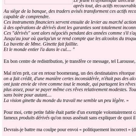
Le jeune et dynamique directeur d
après tout, des actifs recouvrab
Au siège de la banque, des traders avisés transforment ces actifs 
capable de comprendre.
Ces instruments financiers servent ensuite de levier au marché action
à des opérations de dérivés dont les garanties sont totalement inconn
Ces "dérivés" sont alors négociés pendant des années comme s'il s'agis
Jusqu'au jour où quelqu'un se rend compte que les alcoolos du troque
La buvette de Mme. Ginette fait faillite.
Et le monde entier l'a dans le cul.... "
En bon centre de redistribution, je transfère ce message, tel Larousse,
Mal m'en prit, car en retour boomerang, un des destinataires rétorque
on a fait crédit, d'une manière certes inconsidérée, n'était pas des a
ont juste envie de vivre comme tout le monde, qui partagent les rêves 
plus assez, pour se payer même ces rêves relativement modestes. Toute
sans boire pour autant....
La vision ginette du monde du travail me semble un peu légère.
»
Pour moi, cette petite fable était partie d'un exemple volontairement c
fameux
produits dérivés
qu'on nous assénait sans expliquer de quoi il 
Devrais-je battre ma coulpe pour envoi « politiquement incorrect » (