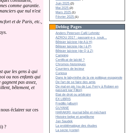
oquet constituent,
Juin 2025
(2)
rognes comme garantie.
Mai 2025
(2)
anciers que nul n'est
Mars 2025
(1)
Février 2025
(1)
fort et de Paris, etc.,
Deblog Pages
ays.
Anders Petersen Café Lehmitz
AZROU 2017 : passant-e-s, souk...
Bêtisier laïciste (de A à H)
Bêtisier laïciste (de I à P)
Bêtisier laïciste (de Q à Z)
Camping
Certificat de laïcité ?
Chromos-historiques
Courriers de lecteur
st que les gens à qui
Curiosa
moi ou nos enfants qui
Dans le labyrinthe de la vie politique espagnole
e gagnent pas assez,
De l’art de se faire des amis
De mal en pis (ou de Luc Ferry à Robien en
llent, bêtement, et
passant par Fillon)
Etat de droit ou arbitraire
EX LIBRIS
Fredillo (album)
GUYANE
 nous éclairer sur ces
HARAKIRI, journal bête et méchant
Histoire belge et angélisme
Jan Saudek
La problématique des études
i) ?
La secte (conte)