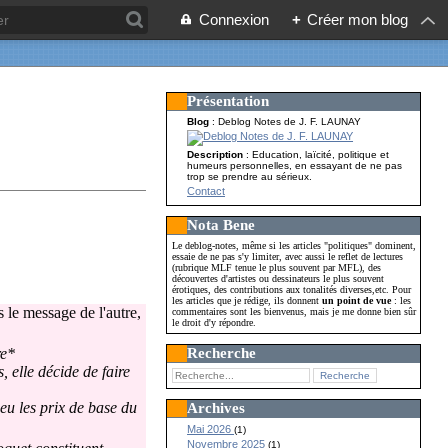
Connexion
+
Créer mon blog
Présentation
Blog
: Deblog Notes de J. F. LAUNAY
Description
: Education, laïcité, politique et
humeurs personnelles, en essayant de ne pas
trop se prendre au sérieux.
Contact
Nota Bene
Le deblog-notes, même si les articles "politiques" dominent,
essaie de ne pas s'y limiter, avec aussi le reflet de lectures
(rubrique MLF tenue le plus souvent par MFL), des
découvertes d'artistes ou dessinateurs le plus souvent
érotiques, des contributions aux tonalités diverses,etc. Pour
les articles que je rédige, ils donnent
un point de vue
: les
 le message de l'autre,
commentaires sont les bienvenus, mais je me donne bien sûr
le droit d'y répondre.
Recherche
re*
 elle décide de faire
eu les prix de base du
Archives
Mai 2026
(1)
Novembre 2025
(1)