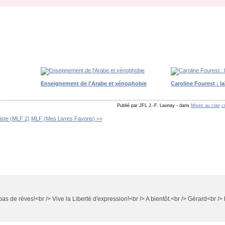
Enseignement de l'Arabe et xénophobie
Caroline Fourest : la
Publié par JFL J.-F. Launay
-
dans
Mises au clair
c
iste (MLF 2)
MLF (Mes Livres Favoris) >>
as de rèves!<br /> Vive la Liberté d'expression!<br /> A bientôt.<br /> Gérard<br /> 