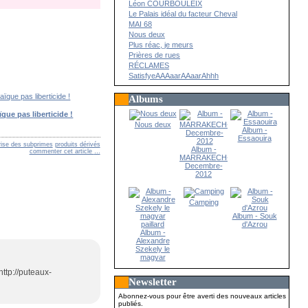
Léon COURBOULEIX
Le Palais idéal du facteur Cheval
MAI 68
Nous deux
Plus réac, je meurs
Prières de rues
RÉCLAMES
SatisfyeAAAaarAAaarAhhh
Albums
ïque pas liberticide !
Nous deux
Album -
Essaouira
rise des subprimes
produits dérivés
Album -
commenter cet article
…
MARRAKECH-
Decembre-
2012
Camping
Album - Souk
d'Azrou
Album -
Alexandre
Szekely le
magyar
paillard
http://puteaux-
Newsletter
Abonnez-vous pour être averti des nouveaux articles
publiés.