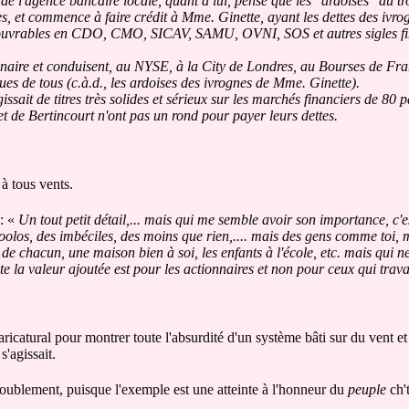
e l'agence bancaire locale, quant à lui, pense que les "ardoises" du tr
les, et commence à faire crédit à Mme. Ginette, ayant les dettes des iv
recouvrables en CDO, CMO, SICAV, SAMU, OVNI, SOS et autres sigles fin
naire et conduisent, au NYSE, à la City de Londres, au Bourses de Franc
ues de tous (c.à.d., les ardoises des ivrognes de Mme. Ginette).
sait de titres très solides et sérieux sur les marchés financiers de 80 p
t de Bertincourt n'ont pas un rond pour payer leurs dettes.
 à tous vents.
 : «
Un tout petit détail,... mais qui me semble avoir son importance, c'e
lcoolos, des imbéciles, des moins que rien,.... mais des gens comme toi, 
de chacun, une maison bien à soi, les enfants à l'école, etc. mais qui n
 la valeur ajoutée est pour les actionnaires et non pour ceux qui travai
aricatural pour montrer toute l'absurdité d'un système bâti sur du vent et
s'agissait.
doublement, puisque l'exemple est une atteinte à l'honneur du
peuple
ch't