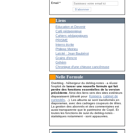
Email
Liens
Education et Devenir
Café pédagogique
Cahiers pédagogiques
PRISME
Interro écrite
Philippe Meirieu
Laïcité : Jean Baubérot
Grains d'encre
Géhèm
Chronique d'une chieuse cancéreuse
Nelle Formule
Overblog - hébergeur du deblog-notes - a réussi
l'exploit de
lancer une nouvelle formule qui fait
perdre des fonctions essentielles de la version
précédente
. Ainsi des liens vers des sites extérieurs
Koppera
cabinet de
disparaissent (désolé pour
,
curiosités
, ..). Les albums se sont transformés en
diaporamas, avec des cadrages coupeurs de têtes.
La gestion des abonnés et des commentaires est
aussi transparente que le patrimoine de Copé. Et
toutes les fonctions de suivi du deblog-notes -
statistiques notamment - sont appauvries.