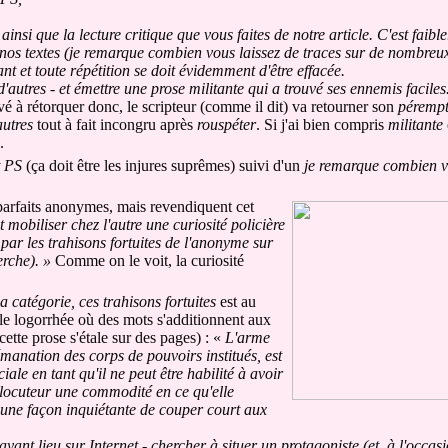
nsi que la lecture critique que vous faites de notre article. C'est faible
 nos textes (je remarque combien vous laissez de traces sur de nombreux 
nt et toute répétition se doit évidemment d'être effacée.
d'autres - et émettre une prose militante qui a trouvé ses ennemis faciles
vé à rétorquer donc, le scripteur (comme il dit) va retourner son
pérempt
autres
tout à fait incongru après
rouspéter
. Si j'ai bien compris
militante
.
t PS
(ça doit être les injures suprêmes) suivi d'un
je remarque combien vo
parfaits anonymes, mais revendiquent cet
mobiliser chez l'autre une curiosité policière
 par les trahisons fortuites de l'anonyme sur
erche). »
Comme on le voit, la curiosité
la catégorie, ces trahisons fortuites
est au
ble logorrhée où des mots s'additionnent aux
tte prose s'étale sur des pages) : «
L'arme
manation des corps de pouvoirs institués, est
iale en tant qu'il ne peut être habilité à avoir
locuteur une commodité en ce qu'elle
t une façon inquiétante de couper court aux
yant lieu sur Internet - chercher à situer un protagoniste (et, à l'occasi