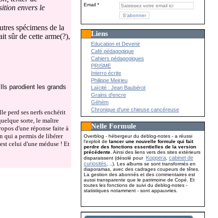
Email
ition envers le
utres spécimens de la
Liens
it sûr de cette arme(?),
Education et Devenir
Café pédagogique
Cahiers pédagogiques
PRISME
Interro écrite
Philippe Meirieu
Ils parodient les grands
Laïcité : Jean Baubérot
Grains d'encre
Géhèm
Chronique d'une chieuse cancéreuse
lle perd ses nerfs enchérit
quelque sorte, le maître
Nelle Formule
ropos d'une réponse faite à
n qui a permis de libérer
Overblog - hébergeur du deblog-notes - a réussi
l'exploit de
lancer une nouvelle formule qui fait
 est celui d'une méduse ! Et
perdre des fonctions essentielles de la version
précédente
. Ainsi des liens vers des sites extérieurs
Koppera
cabinet de
disparaissent (désolé pour
,
curiosités
, ..). Les albums se sont transformés en
diaporamas, avec des cadrages coupeurs de têtes.
La gestion des abonnés et des commentaires est
aussi transparente que le patrimoine de Copé. Et
toutes les fonctions de suivi du deblog-notes -
statistiques notamment - sont appauvries.