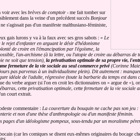
à voir avec les
brèves de comptoir
- me fait tomber sur
isiblement dans la veine d'un précédent succès
Bonjour
 ne s'agissait pas d'un manifeste malthusiano-féministe,
x gais lurons y va à la faux avec ses gros sabots : «
Le
 le rejet d'enfanter en arguant le désir d'hédonisme
volonté de croire en l'émancipation par l'égoïsme, la
ssible, l'an-archisme (à la lettre, ou l'utopie de croire au débarras de 
ie ne soit que tension),
la privatisation optimale de sa propre vie, l'ent
mme fermeture de la vie sociale au seul commerce privé
(Corinne Maier
urs pas parvenus à un individualisme plein). Dit autrement : manquer l
ure idéale de l'adulte, régressive (toute la barbarie du temps est dans 
e du verbe arguer (si l'on en croit les dictionnaires on « argue de »), o
débarras
, cette
privatisation optimale
, cette
fermeture de la vie sociale
'un court extrait.
modeste commentaire :
La couverture du bouquin ne cache pas son jeu : il
nterie et non d'une thèse d'anthropologie ou d'un manifeste féminin.
es pages d'un idéologisme pompeux, sous-tendu par un moralisme pérem
se bocain (car les comiques se disent eux-mêmes originaires du bocage che
 PS,