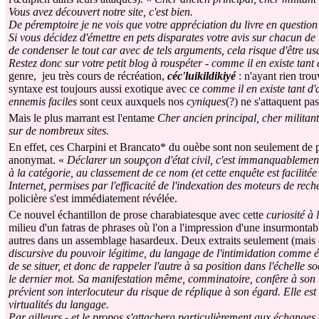
Vous avez découvert notre site, c'est bien.
De péremptoire je ne vois que votre appréciation du livre en question ai
Si vous décidez d'émettre en pets disparates votre avis sur chacun de
de condenser le tout car avec de tels arguments, cela risque d'être usa
Restez donc sur votre petit blog à rouspéter - comme il en existe tant 
genre, jeu très cours de récréation,
céc'luikildikiyé
: n'ayant rien trou
syntaxe est toujours aussi exotique avec ce
comme il en existe tant d'
ennemis faciles
sont ceux auxquels nos
cyniques
(?) ne s'attaquent pas
Mais le plus marrant est l'entame
Cher ancien principal, cher militan
sur de nombreux sites.
En effet, ces Charpini et Brancato* du ouèbe sont non seulement de 
anonymat. «
Déclarer un soupçon d'état civil, c'est immanquablement 
à la catégorie, au classement de ce nom (et cette enquête est facilitée
Internet, permises par l'efficacité de l'indexation des moteurs de rech
policière s'est immédiatement révélée.
Ce nouvel échantillon de prose charabiatesque avec cette
curiosité à 
milieu d'un fatras de phrases où l'on a l'impression d'une insurmonta
autres dans un assemblage hasardeux. Deux extraits seulement (mais ce
discursive du pouvoir légitime, du langage de l'intimidation comme é
de se situer, et donc de rappeler l'autre à sa position dans l'échelle soc
le dernier mot. Sa manifestation même, comminatoire, confère à son 
prévient son interlocuteur du risque de réplique à son égard. Elle es
virtualités du langage.
Par ailleurs - et le propos s'attachera particulièrement aux échanges a