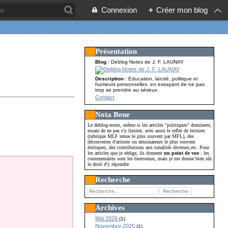
Connexion
+
Créer mon blog
Présentation
Blog
: Deblog Notes de J. F. LAUNAY
Description
: Education, laïcité, politique et
humeurs personnelles, en essayant de ne pas
trop se prendre au sérieux.
Contact
Nota Bene
Le deblog-notes, même si les articles "politiques" dominent,
essaie de ne pas s'y limiter, avec aussi le reflet de lectures
(rubrique MLF tenue le plus souvent par MFL), des
découvertes d'artistes ou dessinateurs le plus souvent
érotiques, des contributions aux tonalités diverses,etc. Pour
les articles que je rédige, ils donnent
un point de vue
: les
commentaires sont les bienvenus, mais je me donne bien sûr
le droit d'y répondre.
Recherche
Archives
Mai 2026
(1)
Novembre 2025
(1)