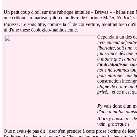
Un petit coup d'œil sur une rubrique intitulée « Brèves » - hélas rien 
une critique au marteau-pilon d'un livre de Corinne Maïer,
No Kid
, v
e
Paresse
. Le sous-titre, comme la 4
de couverture, montrait bien qu'il
ni d'une thèse écologico-malthusienne.
Cependant un des deu
livre entend défendre
libertaire, soit une 
jouissance dès que po
à moins que l'anarch
l'individualisme co
nous ne sommes toujo
pour marquer une fig
construction incongru
utopie de croire au 
privé...
et ce n'est qu
J'y vais donc d'un 
d'une aimable plaisa
Alors y consacrer d
vain, grotesque !
Que n'avais-je pas dit ! oser s'en prendre à cette prose : crime de lè
l'œdipien dans leurs attaques). «
Cher ancien principal, cher militant