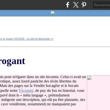
ns le guidon
EDVIGE : un décret liberticide >>
rogant
ais pour m'égarer dans un site inconnu. Celui-ci avait un
otique, assez lourd pastiche des récits libertins du
Mais des pages sur la Vendée bocagère et le bocain
Vicomte
quelle notre
, de puy du fou en historial, voue
eux pavé dont le « méta langage », prétendument
 indigeste une description, qui eût pu être plaisante, des
r la cave vendéenne, notamment) ne manquaient pas