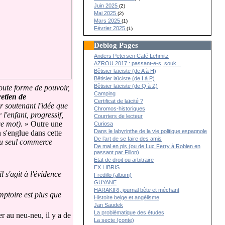
Juin 2025
(2)
Mai 2025
(2)
Mars 2025
(1)
Février 2025
(1)
Deblog Pages
Anders Petersen Café Lehmitz
AZROU 2017 : passant-e-s, souk...
Bêtisier laïciste (de A à H)
Bêtisier laïciste (de I à P)
Bêtisier laïciste (de Q à Z)
toute forme de pouvoir,
Camping
retien de
Certificat de laïcité ?
 soutenant l'idée que
Chromos-historiques
'enfant, progressif,
Courriers de lecteur
ce mot).
» Outre une
Curiosa
Dans le labyrinthe de la vie politique espagnole
n s'englue dans cette
De l’art de se faire des amis
 au seul commerce
De mal en pis (ou de Luc Ferry à Robien en
passant par Fillon)
Etat de droit ou arbitraire
EX LIBRIS
 s'agit à l'évidence
Fredillo (album)
GUYANE
HARAKIRI, journal bête et méchant
ptoire est plus que
Histoire belge et angélisme
Jan Saudek
La problématique des études
r au neu-neu, il y a de
La secte (conte)