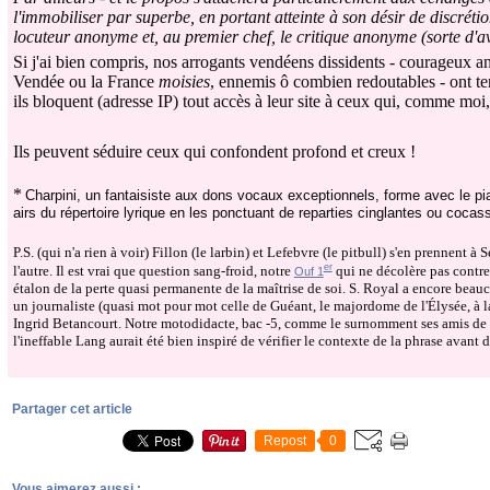
l'immobiliser par superbe, en portant atteinte à son désir de discré
locuteur anonyme et, au premier chef, le critique anonyme (sorte d'av
Si j'ai bien compris, nos arrogants vendéens dissidents - courageux
Vendée ou la France
moisies
, ennemis ô combien redoutables - ont t
ils bloquent (adresse IP) tout accès à leur site à ceux qui, comme moi, o
Ils peuvent séduire ceux qui confondent profond et creux !
*
Charpini, un fantaisiste aux dons vocaux exceptionnels, forme avec le pian
airs du répertoire lyrique en les ponctuant de reparties cinglantes ou cocas
P.S. (qui n'a rien à voir) Fillon (le larbin) et Lefebvre (le pitbull) s'en prennent
er
l'autre. Il est vrai que question sang-froid, notre
qui ne décolère pas contre 
Ouf 1
étalon de la perte quasi permanente de la maîtrise de soi. S. Royal a encore beauco
un journaliste (quasi mot pour mot celle de Guéant, le majordome de l'Élysée, à la 
Ingrid Betancourt. Notre motodidacte, bac -5, comme le surnomment ses amis de 
l'ineffable Lang aurait été bien inspiré de vérifier le contexte de la phrase avant d
Partager cet article
Repost
0
Vous aimerez aussi :