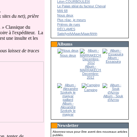
Léon COURBOULEIX
Le Palais idéal du facteur Cheval
.
MAI 68
Nous deux
sites du net), prière
Plus réac, je meurs
Prières de rues
. »
Classique du
RÉCLAMES
oire
à l'expéditeur. La
SatisfyeAAAaarAAaarAhhh
est une insulte et les
Albums
us laissez de traces
Nous deux
Album -
Essaouira
Album -
MARRAKECH-
Decembre-
2012
Camping
Album - Souk
d'Azrou
Album -
Alexandre
Szekely le
magyar
paillard
Newsletter
Abonnez-vous pour être averti des nouveaux articles
publiés.
on, tenter de