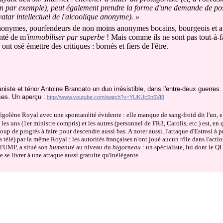
tion par exemple), peut également prendre la forme d'une demande de pos
atar intellectuel de l'alcoolique anonyme). »
 anonymes, pourfendeurs de non moins anonymes bocains, bourgeois et a
enté de m
'immobiliser par superbe
! Mais comme ils ne sont pas tout-à-fa
nt osé émettre des critiques : bornés et fiers de l'être.
iste et ténor Antoine Brancato un duo irrésistible, dans l'entre-deux guerres. 
ses. Un aperçu :
http://www.youtube.com/watch?v=YUKUc5n5Vf8
 à Ségolène Royal avec une spontanéité évidente : elle manque de sang-froid dit l'un, e
les uns (1er ministre compris) et les autres (personnel de FR3, Carolis, etc.) est, en 
up de progrès à faire pour descendre aussi bas. A noter aussi, l'attaque d'Estrosi à p
télé) par la même Royal : les autorités françaises n'ont joué aucun rôle dans l'actio
l'UMP, a situé son
humanité
au niveau du
bigorneau
: un spécialiste, lui dont le QI
e se livrer à une attaque aussi gratuite qu'inélégante.