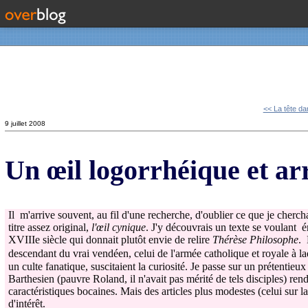
Contact
<< La tête da
9 juillet 2008
Un œil logorrhéique et ar
Il m'arrive souvent, au fil d'une recherche, d'oublier ce que je cherch
titre assez original,
l'œil cynique
. J'y découvrais un texte se voulant ér
XVIIIe siècle qui donnait plutôt envie de relire
Thérèse Philosophe
. 
descendant du vrai vendéen, celui de l'armée catholique et royale à la
un culte fanatique, suscitaient la curiosité. Je passe sur un prétenti
Barthesien (pauvre Roland, il n'avait pas mérité de tels disciples) rend
caractéristiques bocaines. Mais des articles plus modestes (celui su
d'intérêt.