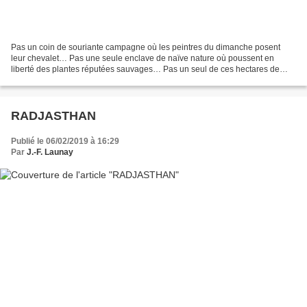
Pas un coin de souriante campagne où les peintres du dimanche posent
leur chevalet… Pas une seule enclave de naïve nature où poussent en
liberté des plantes réputées sauvages… Pas un seul de ces hectares de
bonne terre où, paisibles, paissent des moutons...
RADJASTHAN
Publié le 06/02/2019 à 16:29
Par
J.-F. Launay