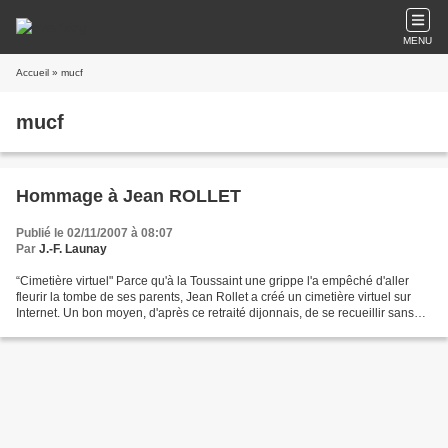
MENU
Accueil
» mucf
mucf
Hommage à Jean ROLLET
Publié le 02/11/2007 à 08:07
Par
J.-F. Launay
“Cimetière virtuel" Parce qu'à la Toussaint une grippe l'a empêché d'aller
fleurir la tombe de ses parents, Jean Rollet a créé un cimetière virtuel sur
Internet. Un bon moyen, d'après ce retraité dijonnais, de se recueillir sans
avoir à prendre le train...