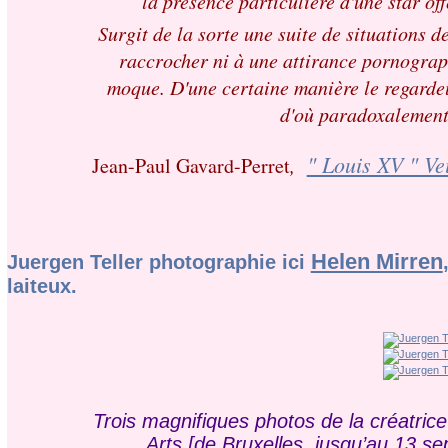
la présence particulière d'une star off
Surgit de la sorte une suite de situations d
raccrocher ni à une attirance pornograp
moque. D'une certaine manière le regardeu
d'où paradoxalement 
" Louis XV " Vei
Jean-Paul Gavard-Perret
,
Helen Mirren
Juergen Teller photographie ici
laiteux.
Trois magnifiques photos de la créatri
Arts [de Bruxelles, jusqu’au 13 se