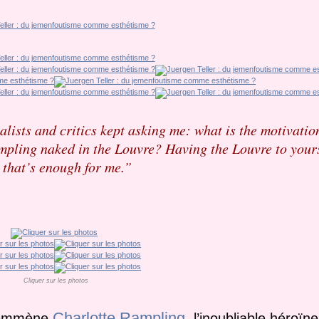
rnalists and critics kept asking me: what is the motivati
ling naked in the Louvre? Having the Louvre to yours
 that’s enough for me.”
Cliquer sur les photos
Charlotte Rampling
 y emmène
, l’inoubliable héroïn