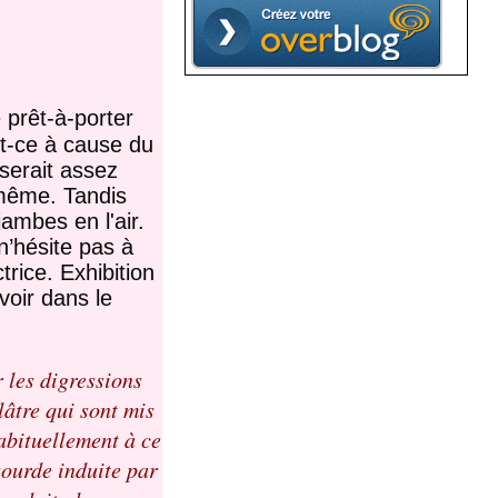
 prêt-à-porter
t-ce à cause du
 serait assez
 même. Tandis
jambes en l'air.
n’hésite pas à
trice. Exhibition
voir dans le
 les digressions
lâtre qui sont mis
abituellement à ce
sourde induite par