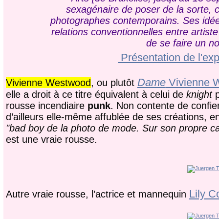
sexagénaire de poser de la sorte, c
photographes contemporains. Ses idées
relations conventionnelles entre artiste
de se faire un 
Présentation de l'exp
Dame
Vivienne 
Vivienne Westwood
, ou plutôt
elle a droit à ce titre équivalent à celui de
knight
p
rousse incendiaire
punk
. Non contente de confier
d’ailleurs elle-même affublée de ses créations, e
"bad boy de la photo de mode. Sur son propre ca
est une vraie rousse.
Lily C
Autre vraie rousse, l’actrice et mannequin