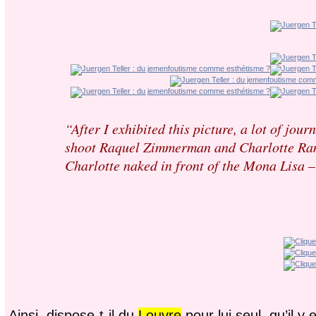
“After I exhibited this picture, a lot of jou
shoot Raquel Zimmerman and Charlotte Ramp
Charlotte naked in front of the Mona Lisa –
Ainsi, dispose-t-il du
Louvre
pour lui seul, qu’il