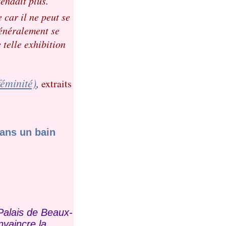
tendait plus.
 car il ne peut se
généralement se
telle exhibition
féminité)
,
extraits
dans un bain
Palais de Beaux-
nvaincre la