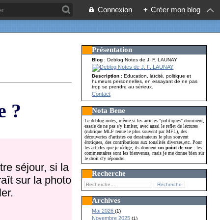
Connexion
+
Créer mon blog
Présentation
Blog
: Deblog Notes de J. F. LAUNAY
Description
: Education, laïcité, politique et
humeurs personnelles, en essayant de ne pas
trop se prendre au sérieux.
Contact
e ?
Nota Bene
Le deblog-notes, même si les articles "politiques" dominent,
essaie de ne pas s'y limiter, avec aussi le reflet de lectures
(rubrique MLF tenue le plus souvent par MFL), des
découvertes d'artistes ou dessinateurs le plus souvent
érotiques, des contributions aux tonalités diverses,etc. Pour
les articles que je rédige, ils donnent
un point de vue
: les
commentaires sont les bienvenus, mais je me donne bien sûr
le droit d'y répondre.
re séjour, si la
Recherche
aît sur la photo
er.
Archives
Mai 2026
(1)
Novembre 2025
(1)