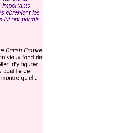
s importants
s ébranlent les
e lui ont permis
he British Empire
son vieux fond de
er, d’y figurer
9
qualifie de
montre qu’elle