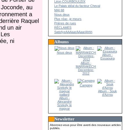
Léon COURBOULEIX
Le Palais idéal du facteur Cheval
e Joconde, au
MAI 68
uronnement a
Nous deux
Plus réac, je meurs
 derrière Raquel
Prières de rues
nd un air
RÉCLAMES
SatisfyeAAAaarAAaarAhhh
 Les
ée, ni
Albums
Nous deux
Album -
Essaouira
Album -
MARRAKECH-
Decembre-
2012
Camping
Album - Souk
d'Azrou
Album -
Alexandre
Szekely le
magyar
paillard
Newsletter
Abonnez-vous pour être averti des nouveaux articles
publiés.