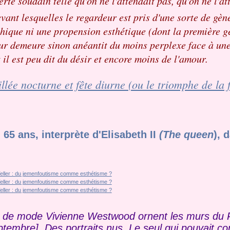
erte soudain telle qu'on ne l'attendait pas, qu'on ne l'at
evant lesquelles le regardeur est pris d'une sorte de gène
hique ni une propension esthétique (dont la première 
r demeure sinon anéantit du moins perplexe face à une 
il est peu dit du désir et encore moins de l'amour.
llée nocturne et fête diurne (ou le triomphe de la 
, 65 ans, interprète d'Elisabeth II
(The queen
), 
ce de mode Vivienne Westwood ornent les murs du 
ptembre]. Des portraits nus. Le seul qui pouvait co