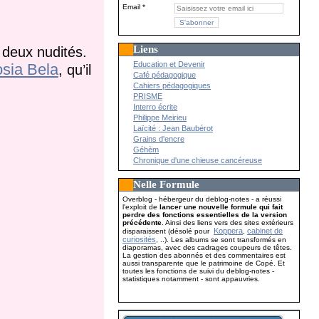
Email
Liens
r deux nudités.
Education et Devenir
sia Bela
, qu’il
Café pédagogique
Cahiers pédagogiques
PRISME
Interro écrite
Philippe Meirieu
Laïcité : Jean Baubérot
Grains d'encre
Géhèm
Chronique d'une chieuse cancéreuse
Nelle Formule
Overblog - hébergeur du deblog-notes - a réussi
l'exploit de
lancer une nouvelle formule qui fait
perdre des fonctions essentielles de la version
précédente
. Ainsi des liens vers des sites extérieurs
Koppera
cabinet de
disparaissent (désolé pour
,
curiosités
, ..). Les albums se sont transformés en
diaporamas, avec des cadrages coupeurs de têtes.
La gestion des abonnés et des commentaires est
aussi transparente que le patrimoine de Copé. Et
toutes les fonctions de suivi du deblog-notes -
statistiques notamment - sont appauvries.