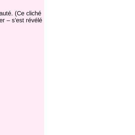
eauté. (Ce cliché
r – s’est révélé