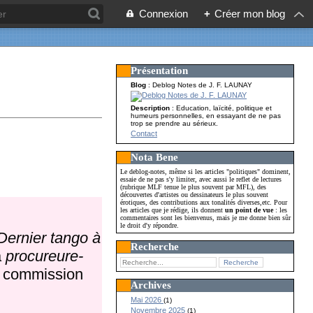
Connexion
+
Créer mon blog
Présentation
Blog
: Deblog Notes de J. F. LAUNAY
Description
: Education, laïcité, politique et
humeurs personnelles, en essayant de ne pas
trop se prendre au sérieux.
Contact
Nota Bene
Le deblog-notes, même si les articles "politiques" dominent,
essaie de ne pas s'y limiter, avec aussi le reflet de lectures
(rubrique MLF tenue le plus souvent par MFL), des
découvertes d'artistes ou dessinateurs le plus souvent
érotiques, des contributions aux tonalités diverses,etc. Pour
les articles que je rédige, ils donnent
un point de vue
: les
commentaires sont les bienvenus, mais je me donne bien sûr
le droit d'y répondre.
 Dernier tango à
Recherche
a
procureure-
e commission
Archives
Mai 2026
(1)
Novembre 2025
(1)