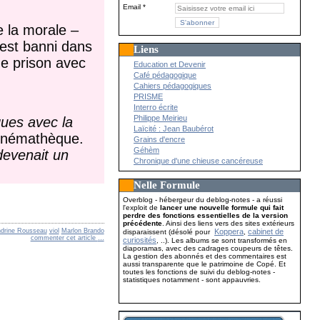
Email
e la morale –
 est banni dans
Liens
de prison avec
Education et Devenir
Café pédagogique
Cahiers pédagogiques
PRISME
Interro écrite
Philippe Meirieu
ues avec la
Laïcité : Jean Baubérot
Cinémathèque.
Grains d'encre
Géhèm
devenait un
Chronique d'une chieuse cancéreuse
Nelle Formule
Overblog - hébergeur du deblog-notes - a réussi
l'exploit de
lancer une nouvelle formule qui fait
perdre des fonctions essentielles de la version
précédente
. Ainsi des liens vers des sites extérieurs
Koppera
cabinet de
drine Rousseau
viol
Marlon Brando
disparaissent (désolé pour
,
commenter cet article
…
curiosités
, ..). Les albums se sont transformés en
diaporamas, avec des cadrages coupeurs de têtes.
La gestion des abonnés et des commentaires est
aussi transparente que le patrimoine de Copé. Et
toutes les fonctions de suivi du deblog-notes -
statistiques notamment - sont appauvries.