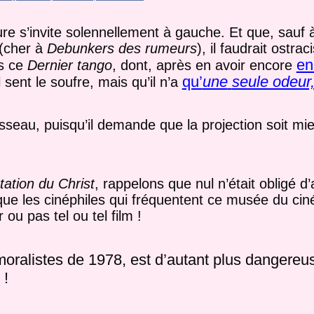
re s’invite solennellement à gauche. Et que, sauf à
(cher à
Debunkers des rumeurs
), il faudrait ostrac
en
es ce
Dernier tango
, dont, après en avoir encore
qu’
une
seule odeur,
 sent le soufre, mais qu’il n’a
au, puisqu’il demande que la projection soit mi
tation du Christ
, rappelons que nul n’était obligé d’a
 que les cinéphiles qui fréquentent ce musée du ci
 ou pas tel ou tel film !
moralistes de 1978, est d’autant plus dangereus
 !