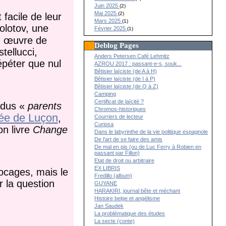
Juin 2025
(2)
Mai 2025
(2)
 facile de leur
Mars 2025
(1)
olotov, une
Février 2025
(1)
 œuvre de
Deblog Pages
tellucci,
Anders Petersen Café Lehmitz
épéter que nul
AZROU 2017 : passant-e-s, souk...
Bêtisier laïciste (de A à H)
Bêtisier laïciste (de I à P)
Bêtisier laïciste (de Q à Z)
Camping
Certificat de laïcité ?
ndus «
parents
Chromos-historiques
ée de Luçon
,
Courriers de lecteur
Curiosa
on livre
Change
Dans le labyrinthe de la vie politique espagnole
De l’art de se faire des amis
De mal en pis (ou de Luc Ferry à Robien en
passant par Fillon)
Etat de droit ou arbitraire
EX LIBRIS
ocages, mais le
Fredillo (album)
r la question
GUYANE
HARAKIRI, journal bête et méchant
Histoire belge et angélisme
Jan Saudek
La problématique des études
La secte (conte)