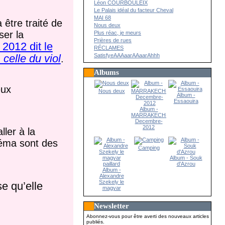
Léon COURBOULEIX
Le Palais idéal du facteur Cheval
MAI 68
 être traité de
Nous deux
iser la
Plus réac, je meurs
Prières de rues
 2012 dit le
RÉCLAMES
SatisfyeAAAaarAAaarAhhh
 celle du viol
.
Albums
eux
Nous deux
Album -
Essaouira
Album -
MARRAKECH-
Decembre-
2012
ller à la
néma sont des
Camping
Album - Souk
d'Azrou
Album -
Alexandre
Szekely le
e qu’elle
magyar
paillard
Newsletter
Abonnez-vous pour être averti des nouveaux articles
publiés.