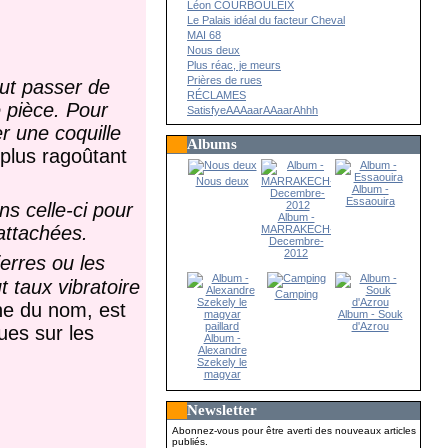
Léon COURBOULEIX
Le Palais idéal du facteur Cheval
MAI 68
Nous deux
Plus réac, je meurs
Prières de rues
eut passer de
RÉCLAMES
 pièce. Pour
SatisfyeAAAaarAAaarAhhh
er une coquille
Albums
 plus ragoûtant
Nous deux
Album -
Essaouira
ns celle-ci pour
Album -
attachées.
MARRAKECH-
Decembre-
2012
ierres ou les
t taux vibratoire
Camping
ine du nom, est
Album - Souk
d'Azrou
ues sur les
Album -
Alexandre
Szekely le
magyar
paillard
Newsletter
Abonnez-vous pour être averti des nouveaux articles
publiés.