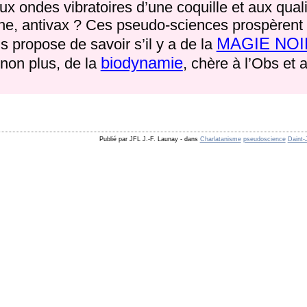
aux ondes vibratoires d’une coquille et aux qual
che, antivax ? Ces pseudo-sciences prospèrent e
MAGIE NOI
s propose de savoir s’il y a de la
biodynamie
 non plus, de la
, chère à l’Obs et
Publié par JFL J.-F. Launay
-
dans
Charlatanisme
pseudoscience
Daint-