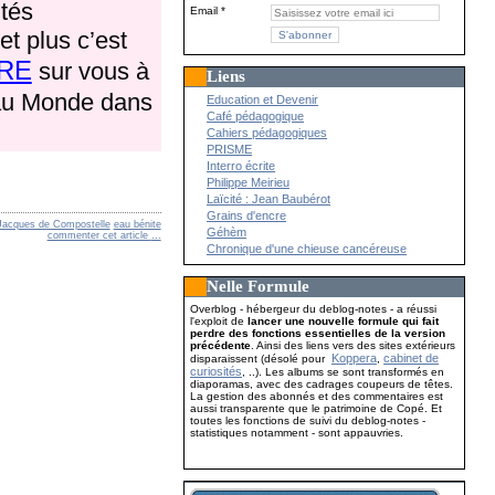
ités
Email
t plus c’est
RE
sur vous à
Liens
 au Monde dans
Education et Devenir
Café pédagogique
Cahiers pédagogiques
PRISME
Interro écrite
Philippe Meirieu
Laïcité : Jean Baubérot
Grains d'encre
Jacques de Compostelle
eau bénite
Géhèm
commenter cet article
…
Chronique d'une chieuse cancéreuse
Nelle Formule
Overblog - hébergeur du deblog-notes - a réussi
l'exploit de
lancer une nouvelle formule qui fait
perdre des fonctions essentielles de la version
précédente
. Ainsi des liens vers des sites extérieurs
Koppera
cabinet de
disparaissent (désolé pour
,
curiosités
, ..). Les albums se sont transformés en
diaporamas, avec des cadrages coupeurs de têtes.
La gestion des abonnés et des commentaires est
aussi transparente que le patrimoine de Copé. Et
toutes les fonctions de suivi du deblog-notes -
statistiques notamment - sont appauvries.