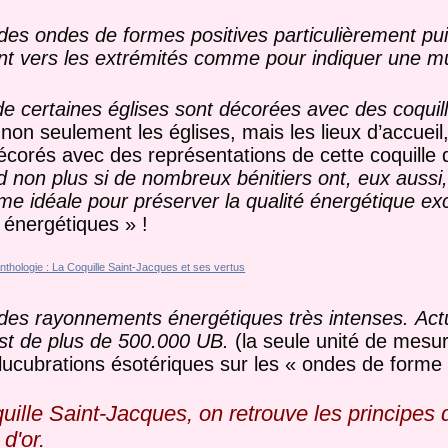
 des ondes de formes positives particulièrement pu
ent vers les extrémités comme pour indiquer une mu
e certaines églises sont décorées avec des coquill
 non seulement les églises, mais les lieux d’accueil
écorés avec des représentations de cette coquille q
d non plus si de nombreux bénitiers ont, eux aussi
rme idéale pour préserver la qualité énergétique ex
« énergétiques » !
 des rayonnements énergétiques très intenses. Actu
 est de plus de 500.000 UB.
(la seule unité de mesu
élucubrations ésotériques sur les « ondes de forme 
ille Saint-Jacques, on retrouve les principes 
d'or.