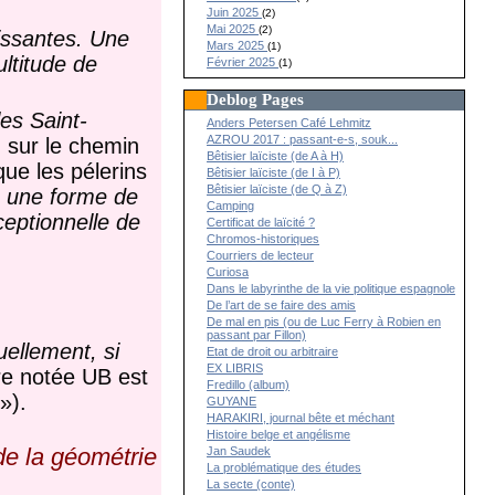
Juin 2025
(2)
Mai 2025
(2)
issantes. Une
Mars 2025
(1)
ltitude de
Février 2025
(1)
Deblog Pages
es Saint-
Anders Petersen Café Lehmitz
AZROU 2017 : passant-e-s, souk...
, sur le chemin
Bêtisier laïciste (de A à H)
ue les pélerins
Bêtisier laïciste (de I à P)
Bêtisier laïciste (de Q à Z)
, une forme de
Camping
ceptionnelle de
Certificat de laïcité ?
Chromos-historiques
Courriers de lecteur
Curiosa
Dans le labyrinthe de la vie politique espagnole
De l’art de se faire des amis
De mal en pis (ou de Luc Ferry à Robien en
passant par Fillon)
ellement, si
Etat de droit ou arbitraire
EX LIBRIS
re notée UB est
Fredillo (album)
»).
GUYANE
HARAKIRI, journal bête et méchant
Histoire belge et angélisme
de la géométrie
Jan Saudek
La problématique des études
La secte (conte)