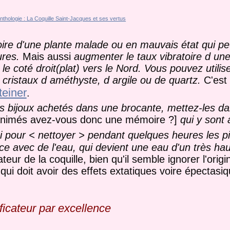
oire d'une plante malade ou en mauvais état qui p
ures.
Mais aussi
augmenter le taux vibratoire d une
le coté droit(plat) vers le Nord. Vous pouvez utilis
e cristaux d améthyste, d argile ou de quartz.
C'est
teiner
.
es bijoux achetés dans une brocante, mettez-les da
nanimés avez-vous donc une mémoire ?]
qui y sont 
ssi pour < nettoyer > pendant quelques heures les p
ace avec de l'eau, qui devient une eau d'un très hau
ur de la coquille, bien qu'il semble ignorer l'orig
 qui doit avoir des effets extatiques voire épectasiq
ficateur par excellence