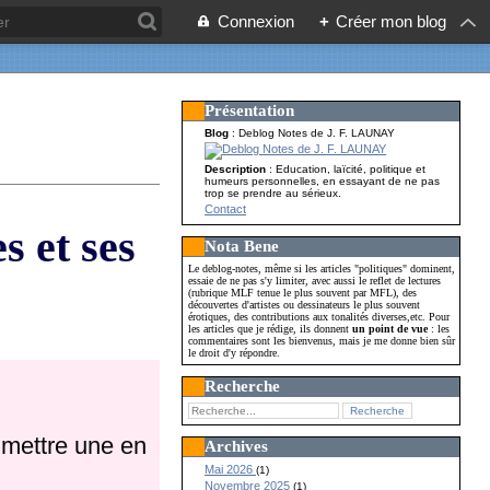
Connexion
+
Créer mon blog
Présentation
Blog
: Deblog Notes de J. F. LAUNAY
Description
: Education, laïcité, politique et
humeurs personnelles, en essayant de ne pas
trop se prendre au sérieux.
Contact
s et ses
Nota Bene
Le deblog-notes, même si les articles "politiques" dominent,
essaie de ne pas s'y limiter, avec aussi le reflet de lectures
(rubrique MLF tenue le plus souvent par MFL), des
découvertes d'artistes ou dessinateurs le plus souvent
érotiques, des contributions aux tonalités diverses,etc. Pour
les articles que je rédige, ils donnent
un point de vue
: les
commentaires sont les bienvenus, mais je me donne bien sûr
le droit d'y répondre.
Recherche
mmettre une en
Archives
Mai 2026
(1)
Novembre 2025
(1)