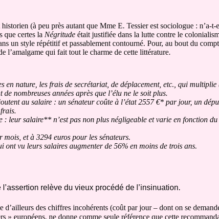
 historien (à peu près autant que Mme E. Tessier est sociologue : n’a-t-e
is que certes la
Négritude
était justifiée dans la lutte contre le coloniali
ans un style répétitif et passablement contourné. Pour, au bout du compt
de l’amalgame qui fait tout le charme de cette littérature.
en nature, les frais de secrétariat, de déplacement, etc., qui multiplie
 de nombreuses années après que l’élu ne le soit plus.
ajoutent au salaire : un sénateur coûte à l’état 2557 €* par jour, un dép
frais.
e : leur salaire** n’est pas non plus négligeable et varie en fonction d
r mois, et à 3294 euros pour les sénateurs.
ui ont vu leurs salaires augmenter de 56% en moins de trois ans.
 l’assertion relève du vieux procédé de l’insinuation.
nce d’ailleurs des chiffres incohérents (coût par jour – dont on se demande
lers » européens, ne donne comme seule référence que cette recommandat