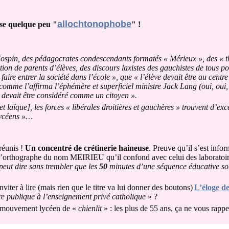
allochtonophobe
ose quelque peu "
" !
 Jospin, des pédagocrates condescendants formatés « Mérieux », des « t
on de parents d’élèves, des discours laxistes des gauchistes de tous poi
faire entrer la société dans l’école », que « l’élève devait être au centre
comme l’affirma l’éphémère et superficiel ministre Jack Lang (oui, oui, 
 devait être considéré comme un citoyen ».
t laïque], les forces « libérales droitières et gauchères » trouvent d’exce
lycéens »…
 réunis !
Un concentré de crétinerie haineuse
. Preuve qu’il s’est infor
s l’orthographe du nom MEIRIEU qu’il confond avec celui des laboratoi
peut dire sans trembler que les
50
minutes d’une séquence éducative s
viter à lire (mais rien que le titre va lui donner des boutons)
L’éloge d
re publique à l’enseignement privé catholique
» ?
 le mouvement lycéen de «
chienlit
» : les plus de 55 ans, ça ne vous rappel