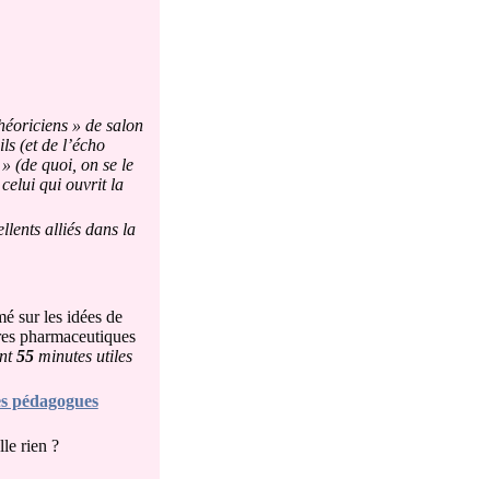
héoriciens » de salon
ls (et de l’écho
 » (de quoi, on se le
celui qui ouvrit la
llents alliés dans la
mé sur les idées de
res pharmaceutiques
ont
55
minutes utiles
es pédagogues
le rien ?