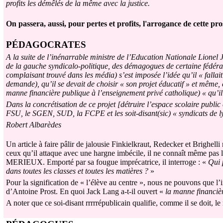
profits les démêlés de la même avec la justice.
On passera, aussi, pour pertes et profits, l'arrogance de cette pr
P
É
DAGOCRATES
A la suite de l’inénarrable ministre de l’Education Nationale Lionel
de la gauche syndicalo-politique, des démagogues de certaine fédérati
complaisant trouvé dans les média) s’est imposée l’idée qu’il « fallait 
demande), qu’il se devait de choisir « son projet éducatif » et même, 
manne financière publique à l’enseignement privé catholique) « qu’il
Dans la concrétisation de ce projet [détruire l’espace scolaire public e
FSU, le SGEN, SUD, la FCPE et les soit-disant(sic) « syndicats de 
Robert Albarèdes
Un article à faire pâlir de jalousie Finkielkraut, Redecker et Brighelli
ceux qu’il attaque avec une hargne imbécile, il ne connaît même pa
MERIEUX. Emporté par sa fougue imprécatrice, il interroge : «
Qui 
dans toutes les classes et toutes les matières ?
»
Pour la signification de « l’élève au centre », nous ne pouvons que l’in
d’Antoine Prost. En quoi Jack Lang a-t-il ouvert «
la manne financiè
A noter que ce soi-disant rrrrrépublicain qualifie, comme il se doit,