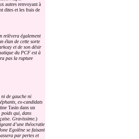
ux autres renvoyant à
dites et les frais de
on relèvera également
 élan de cette sorte
arkozy et de son désir
mmatique du PCF est à
era pas la rupture
s ni de gauche ni
léphants, ex-candidats
tine Tasin dans un
 poids qui, dans
ançaise. Gravissime.
)
igeant d’une théocratie
adone Egolène se faisant
passera par pertes et