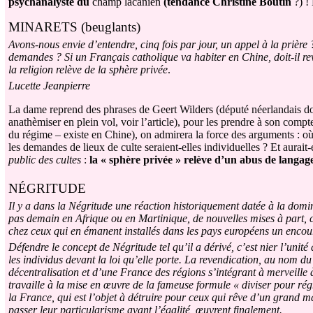
psychanalyste du
champ lacanien
(tendance Christine Boutin
?) !
MINARETS (beuglants)
Avons-nous envie d’entendre, cinq fois par jour, un appel à la prière 
demandes ? Si un Français catholique va habiter en Chine, doit-il re
la religion relève de la sphère privée
.
Lucette Jeanpierre
La dame reprend des phrases de Geert Wilders (député néerlandais dont
anathèmiser en plein vol, voir l’article), pour les prendre à son comp
du régime – existe en Chine), on admirera la force des arguments : où
les demandes de lieux de culte seraient-elles individuelles ? Et aurait-e
public des cultes
:
la « sphère privée » relève d’un abus de langag
N
É
GRITUDE
Il y a dans la Négritude une réaction historiquement datée à la dom
pas demain en Afrique ou en Martinique, de nouvelles mises à part, cel
chez ceux qui en émanent installés dans les pays européens un enc
Défendre le concept de Négritude tel qu’il a dérivé, c’est nier l’unité 
les individus devant la loi qu’elle porte. La revendication, au nom du
décentralisation et d’une France des régions s’intégrant à merveille 
travaille à la mise en œuvre de la fameuse formule « diviser pour régn
la France, qui est l’objet à détruire pour ceux qui rêve d’un grand m
passer leur particularisme avant l’égalité, œuvrent finalement.