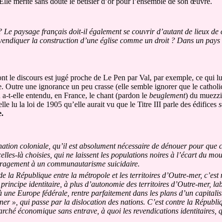
 Elle mérite sans doute le
bêtisier d’or
pour l’ensemble de son œuvre.
? Le paysage français doit-il également se couvrir d’autant de lieux de c
vendiquer la construction d’une église comme un droit ? Dans un pays 
 le discours est jugé proche de Le Pen par Val, par exemple, ce qui lui
te. Outre une ignorance un peu crasse (elle semble ignorer que le cathol
 a-t-elle entendu, en France, le chant (pardon le
beuglement
) du muezzin
lle lu la loi de 1905 qu’elle aurait vu que le Titre III parle des édifices
s
e.
ination coloniale, qu’il est absolument nécessaire de dénouer pour que
les-là choisies, qui ne laissent les populations noires à l’écart du mou
ouragement à un communautarisme suicidaire.
de la République entre la métropole et les territoires d’Outre-mer, c’est n
 principe identitaire, à plus d’autonomie des territoires d’Outre-mer, la
à une Europe fédérale, rentre parfaitement dans les plans d’un capital
er », qui passe par la dislocation des nations. C’est contre la Républiq
arché économique sans entrave, à quoi les revendications identitaires, q