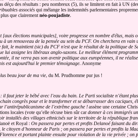
déçu des résultats : peu nombreux (5), ils se limitent en fait à UN (de
ribuables associés
qui mélange les indemnités parlementaires proprement 
st plus que clairement
néo-poujadiste
.
ent [aux élections municipales], voire progresse en nombre d'élus, mais 
ou à un renouveau de la pensée au sein du PCF. On cherchera en vain un
it, le maintient (sic) du PCF n'est que le résultat de la politique de S
 que lui assigne les libéraux anglo-saxons. Le meilleur élément progra
montée, il ne verra pas son avenir politique aux européennes, il ne réalis
nis est aujourd'hui le premier témoignage.
Anonyme
plus beau jour de ma vie
, du M. Prudhomme pur jus !
 il faut jeter le bébé avec l’eau du bain. Le Parti socialiste n’étant plu
rochain congrès pour et le transformer et se débarrasser des caciques, é
r l’antirépublicanisme de l’extrême gauche !
assène une certaine Chris
tions locales (vote qu’elle récuse bien sûr car
donner à ces immigrés un
oir installés des villages ethnicisés sur le territoire de la république fr
lanoë et Royal :
On passera par pertes et profits Delanoé faisant du dir
, le citoyen d’honneur de Paris ; on passera par pertes et profits la M
lorence et portant plainte ensuite pour violation de la vie privée ; on 