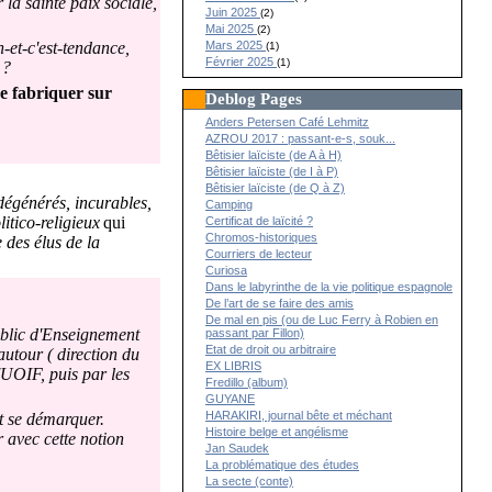
 la sainte paix sociale,
Juin 2025
(2)
Mai 2025
(2)
Mars 2025
n-et-c'est-tendance,
(1)
Février 2025
(1)
t ?
se fabriquer sur
Deblog Pages
Anders Petersen Café Lehmitz
AZROU 2017 : passant-e-s, souk...
Bêtisier laïciste (de A à H)
Bêtisier laïciste (de I à P)
Bêtisier laïciste (de Q à Z)
dégénérés, incurables,
Camping
itico-religieux
qui
Certificat de laïcité ?
Chromos-historiques
 des élus de la
Courriers de lecteur
Curiosa
Dans le labyrinthe de la vie politique espagnole
De l’art de se faire des amis
De mal en pis (ou de Luc Ferry à Robien en
Public d'Enseignement
passant par Fillon)
Etat de droit ou arbitraire
utour ( direction du
EX LIBRIS
'UOIF, puis par les
Fredillo (album)
GUYANE
HARAKIRI, journal bête et méchant
t se démarquer.
Histoire belge et angélisme
r avec cette notion
Jan Saudek
La problématique des études
La secte (conte)