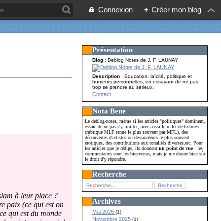
Connexion
+
Créer mon blog
Présentation
Blog
: Deblog Notes de J. F. LAUNAY
Description
: Education, laïcité, politique et
humeurs personnelles, en essayant de ne pas
trop se prendre au sérieux.
Contact
Nota Bene
Le deblog-notes, même si les articles "politiques" dominent,
essaie de ne pas s'y limiter, avec aussi le reflet de lectures
(rubrique MLF tenue le plus souvent par MFL), des
découvertes d'artistes ou dessinateurs le plus souvent
érotiques, des contributions aux tonalités diverses,etc. Pour
les articles que je rédige, ils donnent
un point de vue
: les
commentaires sont les bienvenus, mais je me donne bien sûr
le droit d'y répondre.
Recherche
islam à leur place ?
Archives
e paix (ce qui est on
Mai 2026
(1)
 ce qui est du monde
Novembre 2025
(1)