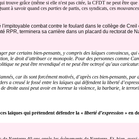
ui trouve grâce (même si elle n'est pas citée, la CFDT ne peut être que
 Quant à savoir quand ces
parties
de partis, ces syndicats, ces
mouvances
 l'impitoyable combat contre le foulard dans le collège de Creil 
té RPR, terminera sa carrière dans un placard du rectorat de N
nger par certains bien-pensants, y compris des laïques convaincus, qui c
ntion, le droit d’attribuer ce monopole. Pour des personnes comme Caro
 politique ne peut être revendiqué et ne peut être octroyé qu’aux caricatur
ndamnés, car ils sont forcément motivés, d’après ces bien-pensants, par
ders a creusé le fossé entre les laïques qui défendent la liberté d’expres
e droite aussi peut avoir en horreur la violence, la barbarie, le terrori
ces laïques qui prétendent défendre la «
liberté d’expression
» en d
ts de Nanterre 40 ans après les évènements de Nanterre. Et, bien, aussi