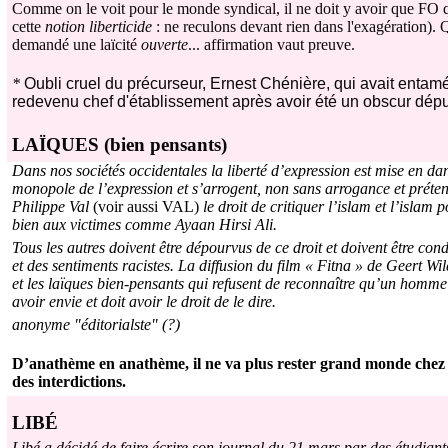
Comme on le voit pour le monde syndical, il ne doit y avoir que FO q
cette
notion liberticide
: ne reculons devant rien dans l'exagération).
demandé une laïcité
ouverte
... affirmation vaut preuve.
*
Oubli cruel du précurseur, Ernest Chénière, qui avait entamé
redevenu chef d'établissement après avoir été un obscur dépu
LAÏQUES (bien pensants)
Dans nos sociétés occidentales la liberté d’expression est mise en da
monopole de l’expression et s’arrogent, non sans arrogance et préte
Philippe Val
(voir aussi VAL)
le droit de critiquer l’islam et l’islam
bien aux victimes comme Ayaan Hirsi Ali.
Tous les autres doivent être dépourvus de ce droit et doivent être co
et des sentiments racistes. La diffusion du film « Fitna » de Geert Wil
et les laïques bien-pensants qui refusent de reconnaître qu’un homme d
avoir envie et doit avoir le droit de le dire.
anonyme "éditorialste" (?)
D’anathème en anathème, il ne va plus rester grand monde chez 
des interdictions.
LIB
É
Libé a décidé de faire écrire son journal du 21 mars par des étudian