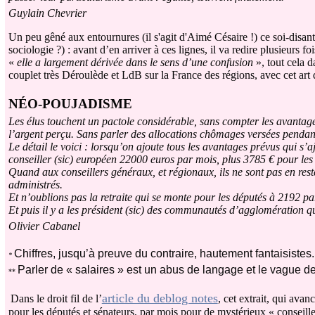
Guylain Chevrier
Un peu gêné aux entournures (il s'agit d'Aimé Césaire !) ce soi-disant
sociologie ?) : avant d’en arriver à ces lignes, il va redire plusieurs fo
«
elle a largement dérivée dans le sens d’une confusion
», tout cela d
couplet très Déroulède et LdB
sur la France des régions, avec cet art 
N
É
O-POUJADISME
Les élus touchent un pactole considérable, sans compter les avantages 
l’argent perçu. Sans parler des allocations chômages versées pendant
Le détail le voici : lorsqu’on ajoute tous les avantages prévus qui s’
conseiller (sic) européen 22000 euros par mois, plus 3785 € pour les 
Quand aux conseillers généraux, et régionaux, ils ne sont pas en rest
administrés.
Et n’oublions pas la retraite qui se monte pour les députés à 2192 pa
Et puis il y a les président (sic) des communautés d’agglomération q
Olivier Cabanel
Chiffres, jusqu’à preuve du contraire, hautement fantaisistes
.
*
Parler de « salaires » est un abus de langage et le vague de
**
article du deblog notes
D
ans le droit fil de l’
, cet extrait, qui ava
pour les députés et sénateurs, par mois pour de mystérieux « conseil