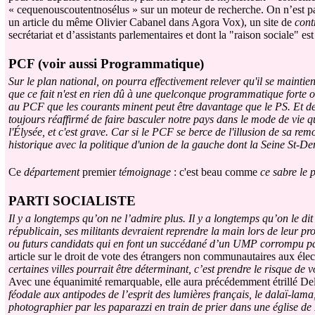
« cequenouscoutentnosélus » sur un moteur de recherche. On n’est pas 
un article du même Olivier Cabanel dans Agora Vox), un site de
cont
secrétariat et d’assistants parlementaires et dont la "raison sociale" e
PCF (voir aussi Programmatique)
Sur le plan national, on pourra effectivement relever qu'il se mainti
que ce fait n'est en rien dû à une quelconque programmatique forte 
au PCF que les courants minent peut être davantage que le PS. Et de fa
toujours réaffirmé de faire basculer notre pays dans le mode de vie
l'Élysée, et c'est grave. Car si le PCF se berce de l'illusion de sa re
historique avec la politique d'union de la gauche dont la Seine St-De
Ce
département
premier
témoignage
: c'est beau comme
ce sabre le 
PARTI SOCIALISTE
Il y a longtemps qu’on ne l’admire plus. Il y a longtemps qu’on le dit :
républicain, ses militants devraient reprendre la main lors de leur p
ou futurs candidats qui en font un succédané d’un UMP corrompu pa
article sur le droit de vote des étrangers non communautaires aux élec
certaines villes pourrait être déterminant, c’est prendre le risque de v
Avec une équanimité remarquable, elle aura précédemment étrillé De
féodale aux antipodes de l’esprit des lumières français, le dalaï-lama
photographier par les paparazzi en train de prier dans une église de F