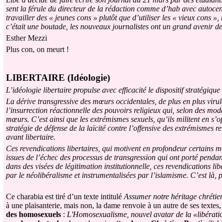
sent la férule du directeur de la rédaction comme d’hab avec autocen
travailler des « jeunes cons » plutôt que d’utiliser les « vieux cons »
c’était une boutade, les nouveaux journalistes ont un grand avenir d
Esther Mezzi
Plus con, on meurt !
LIBERTAIRE (Idéologie)
L’idéologie libertaire propulse avec efficacité le dispositif stratégique
La dérive transgressive des mœurs occidentales, de plus en plus virulen
l’insurrection réactionnelle des pouvoirs religieux qui, selon des moda
mœurs. C’est ainsi que les extrémismes sexuels, qu’ils militent en s’op
stratégie de défense de la laïcité contre l’offensive des extrémismes re
avant libertaire.
Ces revendications libertaires, qui motivent en profondeur certains mo
issues de l’échec des processus de transgression qui ont porté penda
dans des visées de légitimation institutionnelle, ces revendications 
par le néolibéralisme et instrumentalisées par l’islamisme. C’est là, p
Ce charabia est tiré d’un texte intitulé
Assumer notre héritage chrétien
à une plaisanterie, mais non, la dame renvoie à un autre de ses textes,
des homosexuels
:
L'Homosexualisme, nouvel avatar de la «libératio