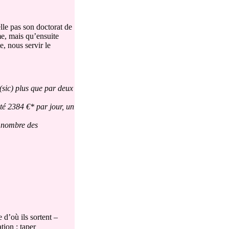
lle pas son doctorat de
sme, mais qu’ensuite
e, nous servir le
 (sic) plus que par deux
uté 2384 €* par jour, un
u nombre des
 d’où ils sortent –
ion : taper