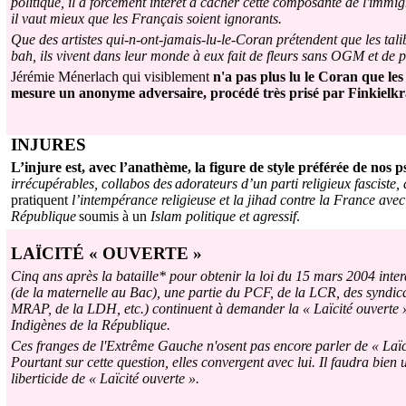
politique, il a forcément intérêt à cacher cette composante de l'immig
il vaut mieux que les Français soient ignorants.
Que des artistes qui-n-ont-jamais-lu-le-Coran prétendent que les taliba
bah, ils vivent dans leur monde à eux fait de fleurs sans OGM et de pe
Jérémie Ménerlach qui visiblement
n'a pas plus lu le Coran que les
mesure un anonyme adversaire, procédé très prisé par Finkielkr
INJURES
L’injure est, avec l’anathème, la figure de style préférée de nos p
irrécupérables, collabos des
adorateurs d’un parti religieux fasciste, 
pratiquent
l’intempérance religieuse et la jihad contre la France avec
République
soumis à un
Islam politique et agressif
.
LAÏCITÉ « OUVERTE »
Cinq ans après la bataille* pour obtenir la loi du 15 mars 2004 inter
(de la maternelle au Bac), une partie du PCF, de la LCR, des syndica
MRAP, de la LDH, etc.) continuent à demander la « Laïcité ouverte », 
Indigènes de la République.
Ces franges de l'Extrême Gauche n'osent pas encore parler de « Laïci
Pourtant sur cette question, elles convergent avec lui. Il faudra bien
liberticide de « Laïcité ouverte ».