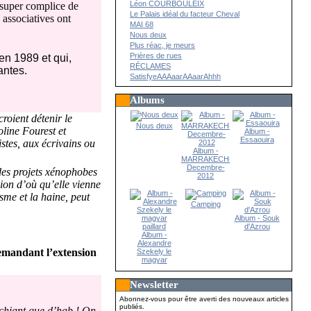
Léon COURBOULEIX
 super complice de
Le Palais idéal du facteur Cheval
associatives ont
MAI 68
Nous deux
Plus réac, je meurs
Prières de rues
en 1989 et qui,
RÉCLAMES
antes.
SatisfyeAAAaarAAaarAhhh
Albums
roient détenir le
Nous deux
line Fourest et
Album -
Essaouira
istes, aux écrivains ou
Album -
MARRAKECH-
Decembre-
 des projets xénophobes
2012
sion d’où qu’elle vienne
sme et la haine, peut
Camping
Album - Souk
d'Azrou
Album -
Alexandre
emandant l’extension
Szekely le
magyar
paillard
Newsletter
Abonnez-vous pour être averti des nouveaux articles
publiés.
 chiant que d’hab ! On