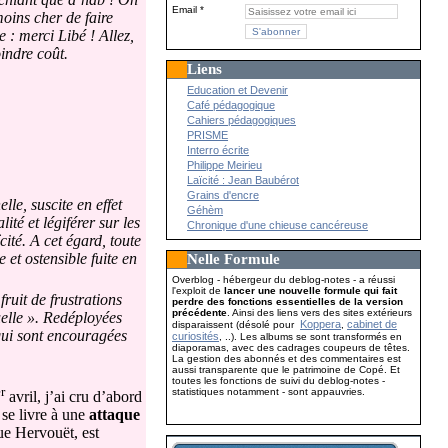
Email
oins cher de faire
 : merci Libé ! Allez,
indre coût.
Liens
Education et Devenir
Café pédagogique
Cahiers pédagogiques
PRISME
Interro écrite
Philippe Meirieu
Laïcité : Jean Baubérot
Grains d'encre
le, suscite en effet
Géhèm
té et légiférer sur les
Chronique d'une chieuse cancéreuse
ité. A cet égard, toute
 et ostensible fuite en
Nelle Formule
Overblog - hébergeur du deblog-notes - a réussi
l'exploit de
lancer une nouvelle formule qui fait
ruit de frustrations
perdre des fonctions essentielles de la version
précédente
. Ainsi des liens vers des sites extérieurs
uelle ». Redéployées
Koppera
cabinet de
disparaissent (désolé pour
,
 qui sont encouragées
curiosités
, ..). Les albums se sont transformés en
diaporamas, avec des cadrages coupeurs de têtes.
La gestion des abonnés et des commentaires est
aussi transparente que le patrimoine de Copé. Et
toutes les fonctions de suivi du deblog-notes -
r
statistiques notamment - sont appauvries.
avril, j’ai cru d’abord
 se livre à une
attaque
e Hervouët, est