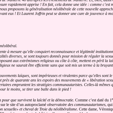
sure rapidement apprise ! En fait, cela donne une idée : comme c’est m
, nous proposons la généralisation néolibérale de cette nouvelle approche
evant eux ! Et Laurent Joffrin peut se donner une cure de jouvence à mo
 néolibéral.
te à mesure qu’elle conquiert reconnaissance et légitimité institutionnel
lités diverses, se sont toujours donnés pour mission de réguler la sexuali
posant aux extrémismes religieux ou côte à côte, mettent en péril la laïc
ligieux ne saurait être efficiente sans que soit mis un terme à la bruyante
uvements laïques, sont impérieuses et virulentes parce qu’elles sont le f
nt près de quarante ans les espoirs des mouvements de « libération sex
libertaires empruntent les stratégies communautaristes. Celles-là mêmes
our le moins, se tirer une balle dans le pied !
e
 pour que survivent la laïcité et la démocratie
. Comme c’est daté du 1
 sur le site d’un autoproclamé
observatoire des communautarismes
, qui
n sexuelle» et cheval de Troie du néolibéralisme
.
Cette dame, Véroniqu