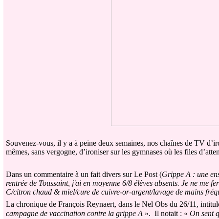
Souvenez-vous, il y a à peine deux semaines, nos chaînes de TV d’iro
mêmes, sans vergogne, d’ironiser sur les gymnases où les files d’att
Dans un commentaire à un fait divers sur Le Post (
Grippe A : une en
rentrée de Toussaint, j'ai en moyenne 6/8 élèves absents. Je ne me fe
C/citron chaud & miel/cure de cuivre-or-argent/lavage de mains fréqu
La chronique de François Reynaert, dans le Nel Obs du 26/11, intitu
campagne de vaccination contre la grippe A
». Il notait : «
On sent q