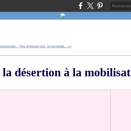
 mensonges...
Plus d’histoire-géo, en terminale... >>
la désertion à la mobilisat