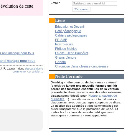
Email
’évolution de cette
Liens
Education et Devenir
Café pédagogique
Cahiers pédagogiques
PRISME
Interro écrite
Philippe Meirieu
Laïcité : Jean Baubérot
Grains d'encre
anti-mariage pour tous
Géhèm
Chronique d'une chieuse cancéreuse
 J.-F. Launay
-
dans
obscurantisme
commenter cet article
…
Nelle Formule
Overblog - hébergeur du deblog-notes - a réussi
l'exploit de
lancer une nouvelle formule qui fait
perdre des fonctions essentielles de la version
précédente
. Ainsi des liens vers des sites extérieurs
Koppera
cabinet de
disparaissent (désolé pour
,
curiosités
, ..). Les albums se sont transformés en
diaporamas, avec des cadrages coupeurs de têtes.
La gestion des abonnés et des commentaires est
aussi transparente que le patrimoine de Copé. Et
toutes les fonctions de suivi du deblog-notes -
statistiques notamment - sont appauvries.