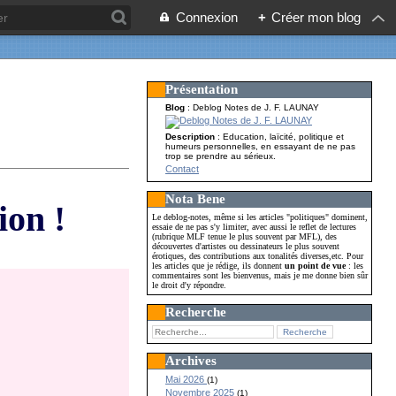
Connexion
+
Créer mon blog
Présentation
Blog
: Deblog Notes de J. F. LAUNAY
Description
: Education, laïcité, politique et
humeurs personnelles, en essayant de ne pas
trop se prendre au sérieux.
Contact
Nota Bene
ion !
Le deblog-notes, même si les articles "politiques" dominent,
essaie de ne pas s'y limiter, avec aussi le reflet de lectures
(rubrique MLF tenue le plus souvent par MFL), des
découvertes d'artistes ou dessinateurs le plus souvent
érotiques, des contributions aux tonalités diverses,etc. Pour
les articles que je rédige, ils donnent
un point de vue
: les
commentaires sont les bienvenus, mais je me donne bien sûr
le droit d'y répondre.
Recherche
Archives
Mai 2026
(1)
Novembre 2025
(1)