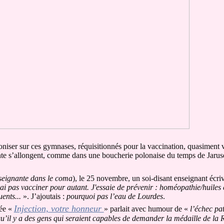
niser sur ces gymnases, réquisitionnés pour la vaccination, quasiment v
ente s’allongent, comme dans une boucherie polonaise du temps de Jaruse
seignante dans le coma
), le 25 novembre, un soi-disant enseignant écriv
rai pas vacciner pour autant. J'essaie de prévenir : homéopathie/huiles 
ents...
». J’ajoutais :
pourquoi pas l’eau de Lourdes
.
Injection, votre honneur
lée «
» parlait avec humour de «
l’échec pa
u’il y a des gens qui seraient capables de demander la médaille de la R