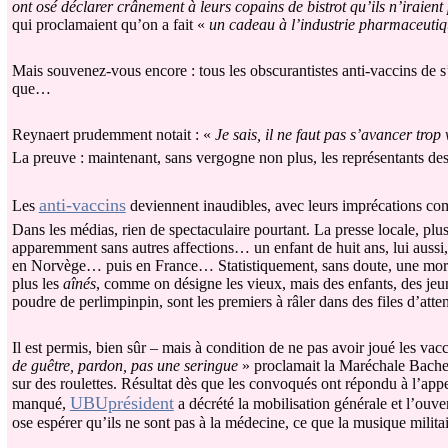
ont osé déclarer crânement à leurs copains de bistrot qu’ils n’iraient p
qui proclamaient qu’on a fait «
un cadeau à l’industrie pharmaceuti
Mais souvenez-vous encore : tous les obscurantistes anti-vaccins de s
que…
Reynaert prudemment notait : «
Je sais, il ne faut pas s’avancer trop
La preuve : maintenant, sans vergogne non plus, les représentants des gé
anti-vaccins
Les
deviennent inaudibles, avec leurs imprécations comp
Dans les médias, rien de spectaculaire pourtant. La presse locale, plu
apparemment sans autres affections… un enfant de huit ans, lui aus
en Norvège… puis en France… Statistiquement, sans doute, une mortal
plus les
aînés
, comme on désigne les vieux, mais des enfants, des jeune
poudre de perlimpinpin, sont les premiers à râler dans des files d’atten
Il est permis, bien sûr – mais à condition de ne pas avoir joué les vac
de guêtre, pardon, pas une seringue
» proclamait la Maréchale Bachelo
sur des roulettes. Résultat dès que les convoqués ont répondu à l’appel
UBUprésident
manqué,
a décrété la mobilisation générale et l’ouv
ose espérer qu’ils ne sont pas à la médecine, ce que la musique milita