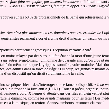
as se faire faire une piqûre, par ailleurs facultative
». Il faisait un sor
que
». «
Mais s’il s’agit de vaccins, à qui faire appel ? A Picard Surgel
’appuyer sur les 60 % de professionnels de la Santé qui refuseraient le 
 vite, rien n’est plus mouvant en ces domaines que les certitudes de l’op
néralistes réclament à cor et à cri le droit d’injecter un vaccin qu’ils r
lotistes parfaitement grotesques. L’opinion versatile a viré.
s ou moins relayée par des sites, qui fait état de la mort d’une jeune fe
si, sans autres symptômes… un homme de quarante ans, qu’on croyait gu
ité du même ordre que la grippe saisonnière, voire moindre. Mais dont
s, des adultes dans la force de l’âge ! Du coup, les grands résistants de
te d’un dispositif qu’on disait surdimensionné la veille.
cino-sceptiques hier – de s’interroger sur ce fameux dispositif. «
Il ne m
t sur le front de la lutte anti A(H1N1). Tout est prévu, organisé, pou
, panique à bord. X heures d’attente dans des files en plein vent et plui
erture le dimanche, comme les grands magasins pour les fêtes ! Les méde
ire est à la musique, en renfort. Sonnez tambours, résonnez clairons !