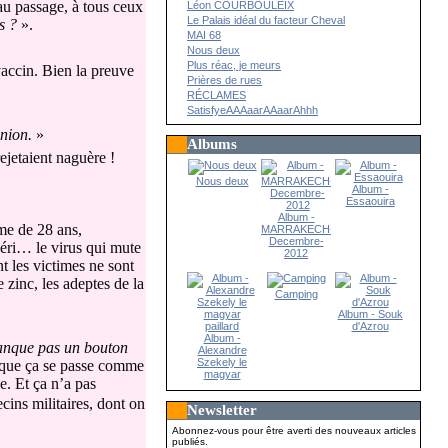
t au passage, à tous ceux
Léon COURBOULEIX
Le Palais idéal du facteur Cheval
és ?
».
MAI 68
Nous deux
Plus réac, je meurs
vaccin. Bien la preuve
Prières de rues
RÉCLAMES
SatisfyeAAAaarAAaarAhhh
inion.
»
Albums
ejetaient naguère !
Nous deux
Album -
Essaouira
Album -
mme de 28 ans,
MARRAKECH-
Decembre-
éri… le virus qui mute
2012
 les victimes ne sont
 zinc, les adeptes de la
Camping
Album - Souk
d'Azrou
Album -
anque pas un bouton
Alexandre
Szekely le
r que ça se passe comme
magyar
e. Et ça n’a pas
paillard
cins militaires, dont on
Newsletter
Abonnez-vous pour être averti des nouveaux articles
publiés.