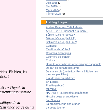
Juin 2025
(2)
Mai 2025
(2)
Mars 2025
(1)
Février 2025
(1)
Deblog Pages
Anders Petersen Café Lehmitz
AZROU 2017 : passant-e-s, souk...
Bêtisier laïciste (de A à H)
Bêtisier laïciste (de I à P)
Bêtisier laïciste (de Q à Z)
Camping
Certificat de laïcité ?
Chromos-historiques
Courriers de lecteur
Curiosa
Dans le labyrinthe de la vie politique espagnole
De l’art de se faire des amis
ides. Eh bien, les
De mal en pis (ou de Luc Ferry à Robien en
passant par Fillon)
lski !
Etat de droit ou arbitraire
EX LIBRIS
Fredillo (album)
ait : «
Depuis la
GUYANE
essentielles/vitamine
HARAKIRI, journal bête et méchant
Histoire belge et angélisme
Jan Saudek
thétique de la
La problématique des études
ésistance parce qu’ils
La secte (conte)