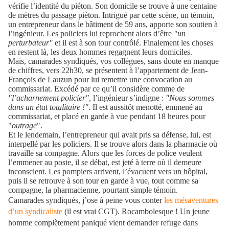
vérifie l’identité du piéton. Son domicile se trouve à une centaine
de mètres du passage piéton. Intrigué par cette scène, un témoin,
un entrepreneur dans le bâtiment de 59 ans, apporte son soutien à
l’ingénieur. Les policiers lui reprochent alors d’être
"un
perturbateur"
et il est à son tour contrôlé. Finalement les choses
en restent là, les deux hommes regagnent leurs domiciles.
Mais, camarades syndiqués, vos collègues, sans doute en manque
de chiffres, vers 22h30, se présentent à l’appartement de Jean-
François de Lauzun pour lui remettre une convocation au
commissariat. Excédé par ce qu’il considère comme de
"l’acharnement policier"
, l’ingénieur s’indigne :
"Nous sommes
dans un état totalitaire !"
. Il est aussitôt menotté, emmené au
commissariat, et placé en garde à vue pendant 18 heures pour
"
outrage
".
Et le lendemain, l’entrepreneur qui avait pris sa défense, lui, est
interpellé par les policiers. Il se trouve alors dans la pharmacie où
travaille sa compagne. Alors que les forces de police veulent
l’emmener au poste, il se débat, est jeté à terre où il demeure
inconscient. Les pompiers arrivent, l’évacuent vers un hôpital,
puis il se retrouve à son tour en garde à vue, tout comme sa
compagne, la pharmacienne, pourtant simple témoin.
Camarades syndiqués, j’ose à peine vous conter
les mésaventures
d’un syndicaliste
(il est vrai CGT). Rocambolesque ! Un jeune
homme complètement paniqué vient demander refuge dans