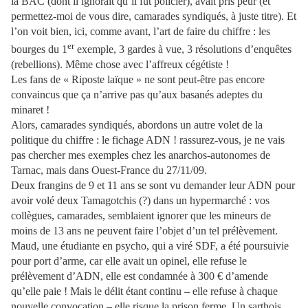
la BAC (dont il ignorait qu’il fût policier), avait pris peur (et
permettez-moi de vous dire, camarades syndiqués, à juste titre). Et
l’on voit bien, ici, comme avant, l’art de faire du chiffre : les
er
bourges du 1
exemple, 3 gardes à vue, 3 résolutions d’enquêtes
(rebellions). Même chose avec l’affreux cégétiste !
Les fans de « Riposte laïque » ne sont peut-être pas encore
convaincus que ça n’arrive pas qu’aux basanés adeptes du
minaret !
Alors, camarades syndiqués, abordons un autre volet de la
politique du chiffre : le fichage ADN ! rassurez-vous, je ne vais
pas chercher mes exemples chez les anarchos-autonomes de
Tarnac, mais dans Ouest-France du 27/11/09.
Deux frangins de 9 et 11 ans se sont vu demander leur ADN pour
avoir volé deux Tamagotchis (?) dans un hypermarché : vos
collègues, camarades, semblaient ignorer que les mineurs de
moins de 13 ans ne peuvent faire l’objet d’un tel prélèvement.
Maud, une étudiante en psycho, qui a viré SDF, a été poursuivie
pour port d’arme, car elle avait un opinel, elle refuse le
prélèvement d’ADN, elle est condamnée à 300 € d’amende
qu’elle paie ! Mais le délit étant continu – elle refuse à chaque
nouvelle convocation – elle risque la prison ferme. Un sarthois