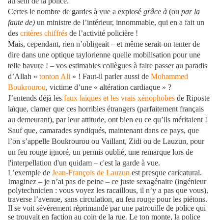
au sein de la police.
Certes le nombre de gardes à vue a explosé
grâce à
(ou
par la
faute de)
un ministre de l’intérieur, innommable, qui en a fait un
des
critères chiffrés
de l’activité policière !
Mais, cependant, rien n’obligeait – et même serait-on tenter de
dire dans une optique taylorienne quelle mobilisation pour une
telle bavure ! – vos estimables collègues à faire passer au paradis
d’Allah «
tonton Ali
» ! Faut-il parler aussi de
Mohammed
Boukrourou
, victime d’une « altération cardiaque » ?
J’entends déjà les
faux laïques et les vrais xénophobes
de Riposte
laïque, clamer que ces horribles étrangers (parfaitement français
au demeurant), par leur attitude, ont bien eu ce qu’ils méritaient !
Sauf que, camarades syndiqués, maintenant dans ce pays, que
l’on s’appelle Boukrourou ou Vaillant, Zidi ou de Lauzun, pour
un feu rouge ignoré, un permis oublié, une remarque lors de
l'interpellation d'un quidam – c'est la garde à vue.
L’exemple de
Jean-François de Lauzun
est presque caricatural.
Imaginez – je n’ai pas de peine – ce juste sexagénaire (ingénieur
polytechnicien : vous voyez les racaillous, il n’y a pas que vous),
traverse l’avenue, sans circulation, au feu rouge pour les piétons.
Il se voit sévèrement réprimandé par une patrouille de police qui
se trouvait en faction au coin de la rue. Le ton monte, la police