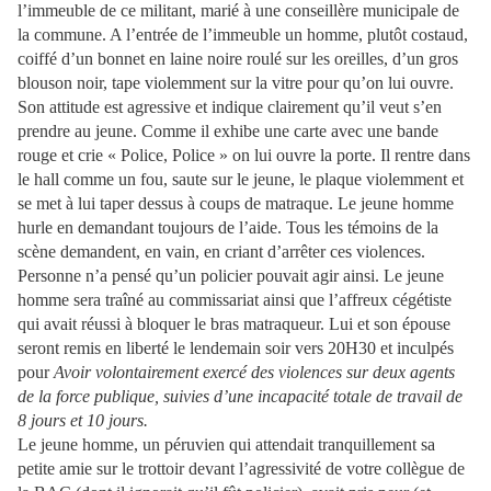
l’immeuble de ce militant, marié à une conseillère municipale de
la commune. A l’entrée de l’immeuble un homme, plutôt costaud,
coiffé d’un bonnet en laine noire roulé sur les oreilles, d’un gros
blouson noir, tape violemment sur la vitre pour qu’on lui ouvre.
Son attitude est agressive et indique clairement qu’il veut s’en
prendre au jeune. Comme il exhibe une carte avec une bande
rouge et crie « Police, Police » on lui ouvre la porte. Il rentre dans
le hall comme un fou, saute sur le jeune, le plaque violemment et
se met à lui taper dessus à coups de matraque. Le jeune homme
hurle en demandant toujours de l’aide. Tous les témoins de la
scène demandent, en vain, en criant d’arrêter ces violences.
Personne n’a pensé qu’un policier pouvait agir ainsi. Le jeune
homme sera traîné au commissariat ainsi que l’affreux cégétiste
qui avait réussi à bloquer le bras matraqueur. Lui et son épouse
seront remis en liberté le lendemain soir vers 20H30 et inculpés
pour
Avoir volontairement exercé des violences sur deux agents
de la force publique, suivies d’une incapacité totale de travail de
8 jours et 10 jours.
Le jeune homme, un péruvien qui attendait tranquillement sa
petite amie sur le trottoir devant l’agressivité de votre collègue de