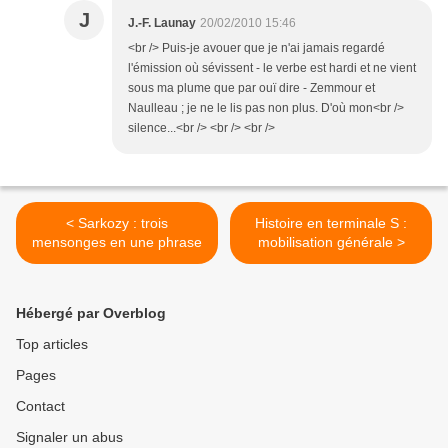
J
J.-F. Launay
20/02/2010 15:46
<br /> Puis-je avouer que je n'ai jamais regardé
l'émission où sévissent - le verbe est hardi et ne vient
sous ma plume que par ouï dire - Zemmour et
Naulleau ; je ne le lis pas non plus. D'où mon<br />
silence...<br /> <br /> <br />
< Sarkozy : trois
Histoire en terminale S :
mensonges en une phrase
mobilisation générale >
Hébergé par Overblog
Top articles
Pages
Contact
Signaler un abus