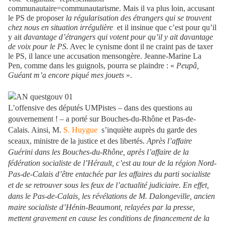
communautaire=communautarisme. Mais il va plus loin, accusant
le PS de proposer
la régularisation des étrangers qui se trouvent
chez nous en situation irrégulière
et il insinue que c’est pour qu’il
y ait
davantage d’étrangers qui votent pour qu’il y ait davantage
de voix pour le PS.
Avec le cynisme dont il ne craint pas de taxer
le PS, il lance une accusation mensongère. Jeanne-Marine La
Pen, comme dans les guignols, pourra se plaindre : «
Peupâ,
Guéant m’a encore piqué mes jouets
».
L’offensive des députés UMPistes – dans des questions au
gouvernement ! – a porté sur Bouches-du-Rhône et Pas-de-
Calais. Ainsi, M.
S. Huygue
s’inquiète auprès du garde des
sceaux, ministre de la justice et des libertés.
Après l’affaire
Guérini dans les Bouches-du-Rhône, après l’affaire de la
fédération socialiste de l’Hérault, c’est au tour de la région Nord-
Pas-de-Calais d’être entachée par les affaires du parti socialiste
et de se retrouver sous les feux de l’actualité judiciaire. En effet,
dans le Pas-de-Calais, les révélations de M. Dalongeville, ancien
maire socialiste d’Hénin-Beaumont, relayées par la presse,
mettent gravement en cause les conditions de financement de la