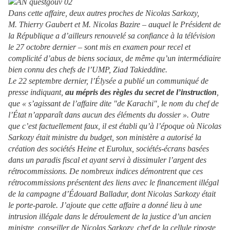
Dans cette affaire, deux autres proches de Nicolas Sarkozy,
M. Thierry Gaubert et M. Nicolas Bazire – auquel le Président de
la République a d’ailleurs renouvelé sa confiance à la télévision
le 27 octobre dernier – sont mis en examen pour recel et
complicité d’abus de biens sociaux, de même qu’un intermédiaire
bien connu des chefs de l’UMP, Ziad Takieddine.
Le 22 septembre dernier, l’Élysée a publié un communiqué de
presse indiquant,
au mépris des règles du secret de l’instruction
,
que « s’agissant de l’affaire dite "de Karachi", le nom du chef de
l’État n’apparaît dans aucun des éléments du dossier ». Outre
que c’est factuellement faux, il est établi qu’à l’époque où Nicolas
Sarkozy était ministre du budget, son ministère a autorisé la
création des sociétés Heine et Eurolux, sociétés-écrans basées
dans un paradis fiscal et ayant servi à dissimuler l’argent des
rétrocommissions. De nombreux indices démontrent que ces
rétrocommissions présentent des liens avec le financement illégal
de la campagne d’Édouard Balladur, dont Nicolas Sarkozy était
le porte-parole. J’ajoute que cette affaire a donné lieu à une
intrusion illégale dans le déroulement de la justice d’un ancien
ministre, conseiller de Nicolas Sarkozy, chef de la cellule riposte