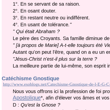
1°. En se servant de sa raison.
2°. En osant douter.
3°. En restant neutre ou indifférent.
4°. En usant de tolérance
."
" Qui était Abraham ?
Le père des Croyants. Sa famille diminue de j
" [à propos de Marie] A-t-elle toujours été Vi
Autant qu'on peut l'être, quand on a eu un e
"Jésus-Christ n'est-il plus sur la terre ?
La meilleure partie de lui-même, son esprit in
Catéchisme Gnostique
http://www.esoblogs.net/Catechisme-Gnostique-de-l-E-G-C
Nous vous offrons ici la profession de foi pr
Apostolique
*, afin d’élever vos âmes et vo
D :
Qu’est la Gnose ?