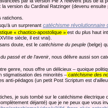
avancées par la version Pie X relèvent plus de la pé
 la version du Cardinal Ratzinger (devenu ensuite
 ratichons.
catéchisme révolutionnaire
d
usqu’à un surprenant
stique « chaotico-apostolique »
est du plus haut in
VIIIe siècle, il est vrai).
sans doute, est le
catéchisme du peuple
(belge) q
du passé et de l’avenir
, nous délivre aussi son ca
tre genre, nous offre un délicieux – quoique politi
n stigmatisation des minorités –
catéchisme des n
es anti-pédagos (un petit Post Scriptum est d’aille
itiches, je suis tombé sur le catéchisme électrique d
complètement déjanté) que je ne peux que vous inv