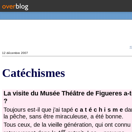
Contact
<
12 décembre 2007
Catéchismes
La visite du Musée Théâtre de Figueres a-
?
Toujours est-il que j’ai tapé
c a t é c h i s m e
dan
la pêche, sans être miraculeuse, a été bonne.
Tous ceux, de la vieille génération, qui ont conn
er