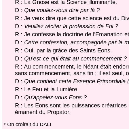
R : La Gnose est la Science illuminante.
D :
Que voulez-vous dire par là ?
R : Je veux dire que cette science est du Divi
D :
Veuillez réciter la profession de Foi ?
R : Je confesse la doctrine de l’Emanation e
D :
Cette confession, accompagnée par la mo
R : Oui, par la grâce des Saints Eons.
D :
Qu’est-ce qui était au commencement ?
R : Au commencement, le Néant était endormi. 
sans commencement, sans fin ; il est seul, o
D :
Que contient cette Essence Primordiale 
R : Le Feu et la Lumière.
D :
Qu’appelez-vous Eons ?
R : Les Eons sont les puissances créatrices 
émanent du Propator.
On croirait du DALI
*