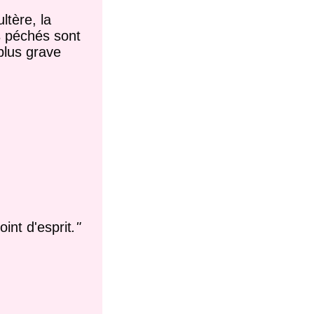
ltère, la
es péchés sont
plus grave
int d'esprit
."