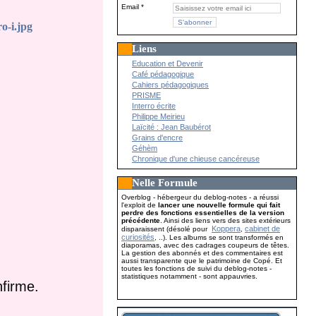
Email
Liens
Education et Devenir
Café pédagogique
Cahiers pédagogiques
PRISME
Interro écrite
Philippe Meirieu
Laïcité : Jean Baubérot
Grains d'encre
Géhèm
Chronique d'une chieuse cancéreuse
Nelle Formule
Overblog - hébergeur du deblog-notes - a réussi
l'exploit de
lancer une nouvelle formule qui fait
perdre des fonctions essentielles de la version
précédente
. Ainsi des liens vers des sites extérieurs
Koppera
cabinet de
disparaissent (désolé pour
,
curiosités
, ..). Les albums se sont transformés en
diaporamas, avec des cadrages coupeurs de têtes.
La gestion des abonnés et des commentaires est
aussi transparente que le patrimoine de Copé. Et
toutes les fonctions de suivi du deblog-notes -
statistiques notamment - sont appauvries.
nfirme.