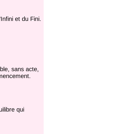
nfini et du Fini.
able, sans acte,
ommencement.
ilibre qui