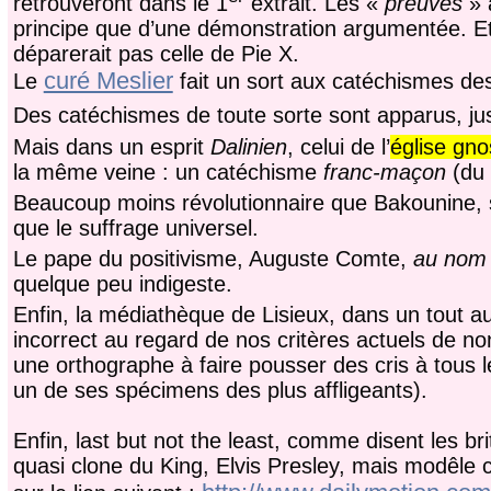
retrouveront dans le 1
extrait. Les «
preuves
» 
principe que d’une démonstration argumentée. Et
déparerait pas celle de Pie X.
curé Meslier
Le
fait un sort aux catéchismes des
Des catéchismes de toute sorte sont apparus, j
Mais dans un esprit
Dalinien
, celui de l’
église gno
la même veine : un catéchisme
franc-maçon
(du X
Beaucoup moins révolutionnaire que Bakounine, 
que le suffrage universel.
Le pape du positivisme, Auguste Comte,
au nom 
quelque peu indigeste.
Enfin, la médiathèque de Lisieux, dans un tout au
incorrect au regard de nos critères actuels de no
une orthographe à faire pousser des cris à tous l
un de ses spécimens des plus affligeants).
Enfin, last but not the least, comme disent les br
quasi clone du King, Elvis Presley, mais modêle 