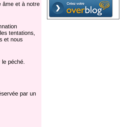
e âme et à notre
mnation
les tentations,
us et nous
 le péché.
réservée par un