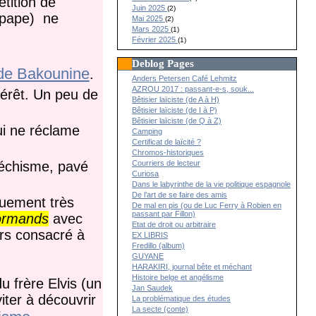
tition de
Juin 2025
(2)
 pape) ne
Mai 2025
(2)
Mars 2025
(1)
Février 2025
(1)
Deblog Pages
e Bakounine
.
Anders Petersen Café Lehmitz
AZROU 2017 : passant-e-s, souk...
térêt. Un peu de
Bêtisier laïciste (de A à H)
Bêtisier laïciste (de I à P)
Bêtisier laïciste (de Q à Z)
ui ne réclame
Camping
Certificat de laïcité ?
Chromos-historiques
téchisme, pavé
Courriers de lecteur
Curiosa
Dans le labyrinthe de la vie politique espagnole
De l’art de se faire des amis
quement très
De mal en pis (ou de Luc Ferry à Robien en
passant par Fillon)
ormands
avec
Etat de droit ou arbitraire
urs consacré à
EX LIBRIS
Fredillo (album)
GUYANE
HARAKIRI, journal bête et méchant
Histoire belge et angélisme
u frère Elvis (un
Jan Saudek
iter à découvrir
La problématique des études
La secte (conte)