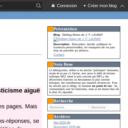
Connexion
+
Créer mon blog
Présentation
Blog
: Deblog Notes de J. F. LAUNAY
Description
: Education, laïcité, politique et
humeurs personnelles, en essayant de ne pas
trop se prendre au sérieux.
Contact
Nota Bene
Le deblog-notes, même si les articles "politiques" dominent,
essaie de ne pas s'y limiter, avec aussi le reflet de lectures
(rubrique MLF tenue le plus souvent par MFL), des
découvertes d'artistes ou dessinateurs le plus souvent
érotiques, des contributions aux tonalités diverses,etc. Pour
les articles que je rédige, ils donnent
un point de vue
: les
sticisme aiguë
commentaires sont les bienvenus, mais je me donne bien sûr
le droit d'y répondre.
Recherche
les pages. Mais
Archives
ons-réponses, se
Mai 2026
(1)
Novembre 2025
(1)