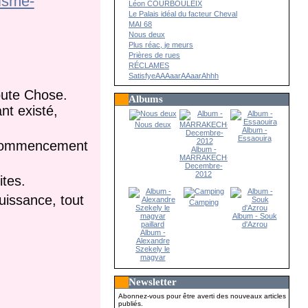
hisme-
Léon COURBOULEIX
Le Palais idéal du facteur Cheval
MAI 68
Nous deux
Plus réac, je meurs
Prières de rues
RÉCLAMES
SatisfyeAAAaarAAaarAhhh
toute Chose.
Albums
nt existé,
Nous deux
Album -
Essaouira
de commencement
Album -
MARRAKECH-
Decembre-
2012
ites.
puissance, tout
Camping
Album - Souk
d'Azrou
Album -
Alexandre
Szekely le
magyar
paillard
Newsletter
Abonnez-vous pour être averti des nouveaux articles
publiés.