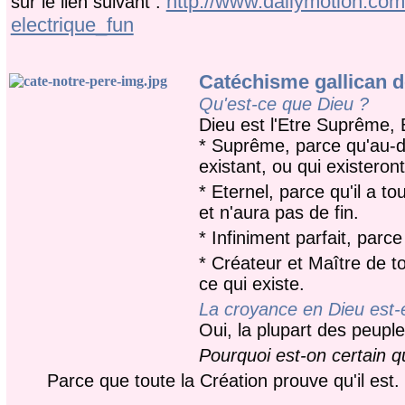
http://www.dailymotion.com/
sur le lien suivant :
electrique_fun
Catéchisme gallican d
Qu'est-ce que Dieu ?
Dieu est l'Etre Suprême, 
* Suprême,
parce qu'au-de
existant, ou qui existeront
* Eternel,
parce qu'il a to
et n'aura pas de fin.
* Infiniment parfait,
parce 
* Créateur et Maître de t
ce qui existe.
La croyance en Dieu est-
Oui, la plupart des peuple
Pourquoi est-on certain qu
Parce que
toute la Création prouve qu'il est.