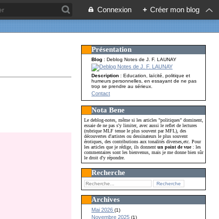
Connexion
+
Créer mon blog
Présentation
Blog
: Deblog Notes de J. F. LAUNAY
Description
: Education, laïcité, politique et
humeurs personnelles, en essayant de ne pas
trop se prendre au sérieux.
Contact
Nota Bene
Le deblog-notes, même si les articles "politiques" dominent,
essaie de ne pas s'y limiter, avec aussi le reflet de lectures
(rubrique MLF tenue le plus souvent par MFL), des
découvertes d'artistes ou dessinateurs le plus souvent
érotiques, des contributions aux tonalités diverses,etc. Pour
les articles que je rédige, ils donnent
un point de vue
: les
commentaires sont les bienvenus, mais je me donne bien sûr
le droit d'y répondre.
Recherche
Archives
Mai 2026
(1)
Novembre 2025
(1)