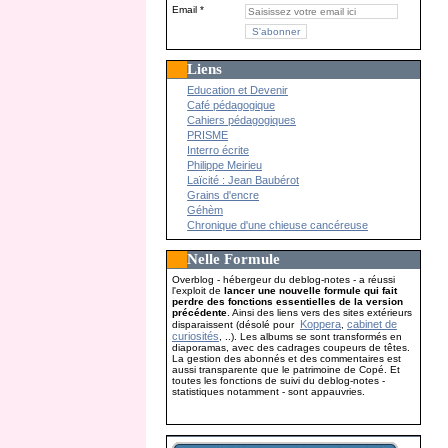
Email
Liens
Education et Devenir
Café pédagogique
Cahiers pédagogiques
PRISME
Interro écrite
Philippe Meirieu
Laïcité : Jean Baubérot
Grains d'encre
Géhèm
Chronique d'une chieuse cancéreuse
Nelle Formule
Overblog - hébergeur du deblog-notes - a réussi
l'exploit de
lancer une nouvelle formule qui fait
perdre des fonctions essentielles de la version
précédente
. Ainsi des liens vers des sites extérieurs
Koppera
cabinet de
disparaissent (désolé pour
,
curiosités
, ..). Les albums se sont transformés en
diaporamas, avec des cadrages coupeurs de têtes.
La gestion des abonnés et des commentaires est
aussi transparente que le patrimoine de Copé. Et
toutes les fonctions de suivi du deblog-notes -
statistiques notamment - sont appauvries.