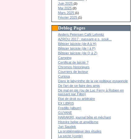
Juin 2025
(2)
Mai 2025
(2)
Mars 2025
(1)
Février 2025
(1)
Deblog Pages
Anders Petersen Café Lehmitz
AZROU 2017 : passant-e-s, souk...
Bêtisier laïciste (de A à H)
Bêtisier laïciste (de I à P)
Bêtisier laïciste (de Q à Z)
Camping
Certificat de laïcité ?
Chromos-historiques
Courriers de lecteur
Curiosa
Dans le labyrinthe de la vie politique espagnole
De l’art de se faire des amis
De mal en pis (ou de Luc Ferry à Robien en
passant par Fillon)
Etat de droit ou arbitraire
EX LIBRIS
Fredillo (album)
GUYANE
HARAKIRI, journal bête et méchant
Histoire belge et angélisme
Jan Saudek
La problématique des études
La secte (conte)