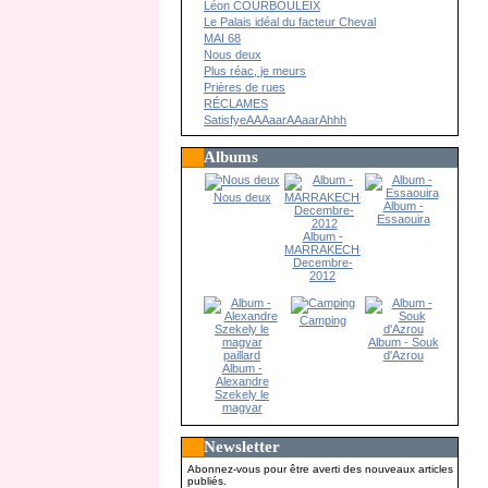
Léon COURBOULEIX
Le Palais idéal du facteur Cheval
MAI 68
Nous deux
Plus réac, je meurs
Prières de rues
RÉCLAMES
SatisfyeAAAaarAAaarAhhh
Albums
Nous deux
Album -
Essaouira
Album -
MARRAKECH-
Decembre-
2012
Camping
Album - Souk
d'Azrou
Album -
Alexandre
Szekely le
magyar
paillard
Newsletter
Abonnez-vous pour être averti des nouveaux articles
publiés.