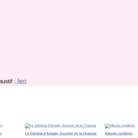
lien
ustif :
)
Le Général d’Amade, boucher de la Chaouïa
Albums replâtrés