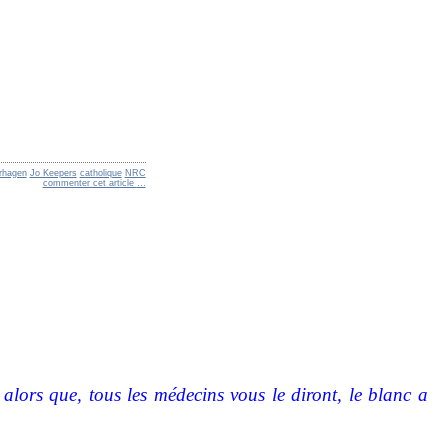
rhagen
Jo Keepers
catholique
NRC
commenter cet article
…
lors que, tous les médecins vous le diront, le blanc a