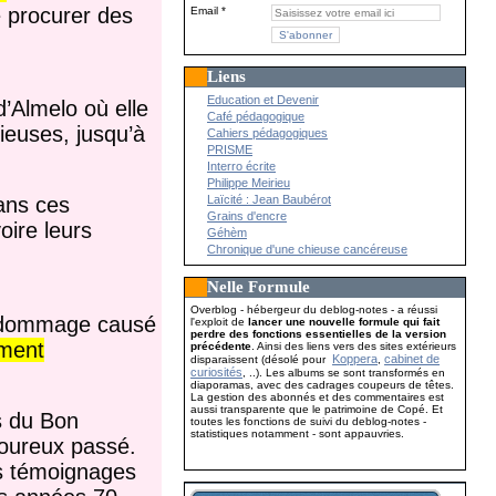
e procurer des
Email
Liens
Education et Devenir
d’Almelo où elle
Café pédagogique
gieuses, jusqu’à
Cahiers pédagogiques
PRISME
Interro écrite
Philippe Meirieu
Laïcité : Jean Baubérot
dans ces
Grains d'encre
oire leurs
Géhèm
Chronique d'une chieuse cancéreuse
Nelle Formule
Overblog - hébergeur du deblog-notes - a réussi
le dommage causé
l'exploit de
lancer une nouvelle formule qui fait
perdre des fonctions essentielles de la version
ement
précédente
. Ainsi des liens vers des sites extérieurs
Koppera
cabinet de
disparaissent (désolé pour
,
curiosités
, ..). Les albums se sont transformés en
diaporamas, avec des cadrages coupeurs de têtes.
La gestion des abonnés et des commentaires est
aussi transparente que le patrimoine de Copé. Et
s du Bon
toutes les fonctions de suivi du deblog-notes -
statistiques notamment - sont appauvries.
loureux passé.
urs témoignages