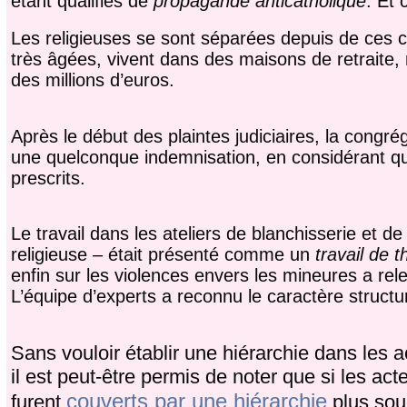
étant qualifiés de
propagande anticatholique
. Et 
Les religieuses se sont séparées depuis de ces ce
très âgées, vivent dans des maisons de retraite,
des millions d’euros.
Après le début des plaintes judiciaires, la congr
une quelconque indemnisation, en considérant qu
prescrits.
Le travail dans les ateliers de blanchisserie et d
religieuse – était présenté comme un
travail de t
enfin sur les violences envers les mineures a re
L’équipe d’experts a reconnu le caractère structu
Sans vouloir établir une hiérarchie dans le
il est peut-être permis de noter que si les ac
couverts par une hiérarchie
furent
plus souc