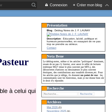
Connexion
+
Créer mon blog
Présentation
Blog
: Deblog Notes de J. F. LAUNAY
Description
: Education, laïcité, politique et
humeurs personnelles, en essayant de ne pas
trop se prendre au sérieux.
Contact
Nota Bene
Pasteur
Le deblog-notes, même si les articles "politiques" dominent,
essaie de ne pas s'y limiter, avec aussi le reflet de lectures
(rubrique MLF tenue le plus souvent par MFL), des
découvertes d'artistes ou dessinateurs le plus souvent
érotiques, des contributions aux tonalités diverses,etc. Pour
les articles que je rédige, ils donnent
un point de vue
: les
commentaires sont les bienvenus, mais je me donne bien sûr
le droit d'y répondre.
Recherche
le à celui qui
Archives
Mai 2026
(1)
Novembre 2025
(1)