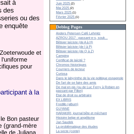
sait à
Juin 2025
(2)
Mai 2025
(2)
s des
Mars 2025
(1)
sseries ou des
Février 2025
(1)
ne enquête
Deblog Pages
Anders Petersen Café Lehmitz
AZROU 2017 : passant-e-s, souk...
Bêtisier laïciste (de A à H)
Bêtisier laïciste (de I à P)
, Zoeterwoude et
Bêtisier laïciste (de Q à Z)
Camping
 l’uniforme
Certificat de laïcité ?
Chromos-historiques
cifiques pour
Courriers de lecteur
Curiosa
Dans le labyrinthe de la vie politique espagnole
De l’art de se faire des amis
De mal en pis (ou de Luc Ferry à Robien en
articipant à la
passant par Fillon)
Etat de droit ou arbitraire
EX LIBRIS
Fredillo (album)
GUYANE
HARAKIRI, journal bête et méchant
e le Bon pasteur
Histoire belge et angélisme
Jan Saudek
se (grand-mère
La problématique des études
La secte (conte)
lle de Juliana,