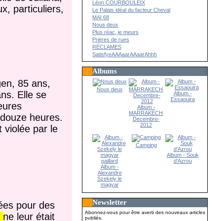
Léon COURBOULEIX
x, particuliers,
Le Palais idéal du facteur Cheval
MAI 68
Nous deux
Plus réac, je meurs
Prières de rues
RÉCLAMES
SatisfyeAAAaarAAaarAhhh
Albums
en, 85 ans,
Nous deux
ns. Elle se
Album -
Essaouira
eures
Album -
MARRAKECH-
e douze heures.
Decembre-
2012
 violée par le
Camping
Album - Souk
d'Azrou
Album -
Alexandre
Szekely le
magyar
paillard
Newsletter
ées pour des
Abonnez-vous pour être averti des nouveaux articles
e
ne leur était
publiés.