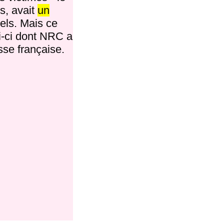
s, avait
un
els. Mais ce
i-ci dont NRC a
se française.