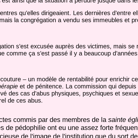
c’est ainsi que la situation a perduré jusque dans l
ntres qu’elles dirigeaient. Les dernières d’entre e
 mais la congrégation a vendu ses immeubles et pr
égation s’est excusée auprès des victimes, mais se 
e comme ça s’est passé il y a beaucoup d’années, 
e couture – un modèle de rentabilité pour enrichir c
hérapie
et de pénitence. La commission qui depuis
levé des cas d’abus physiques, psychiques et sexue
rel de ces abus.
s actes commis par des membres de la
sainte égl
tes de pédophilie ont eu une assez forte fréquen
ieuse de l'image de l'institution que du sort de