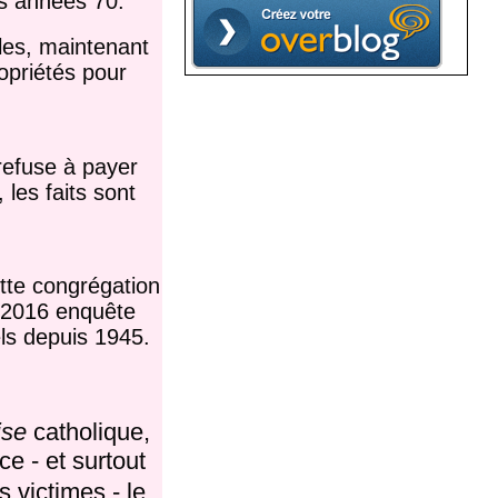
es années 70.
lles, maintenant
opriétés pour
refuse à payer
les faits sont
ette congrégation
 2016 enquête
ls depuis 1945.
ise
catholique,
ce - et surtout
s victimes - le