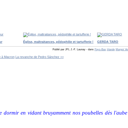
ur
Église, maltraitances, pédophilie et tartufferie !
GERDA TARO
Publié par JFL J.-F. Launay
-
dans
Pays-Bas
Irlande
Margot Ve
e à Macron
La revanche de Pedro Sánchez >>
 dormir en vidant bruyamment nos poubelles dès l'aube a