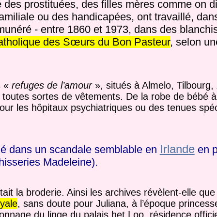
 des prostituées, des filles mères comme on di
familiale ou des handicapées, ont travaillé, dan
émunéré - entre 1860 et 1973, dans des blanchi
atholique des Sœurs du Bon Pasteur
, selon u
s «
refuges de l’amour
», situés à Almelo, Tilbourg
s toutes sortes de vêtements. De la robe de bébé à
pour les hôpitaux psychiatriques ou des tenues spé
Irlande
iqué dans un scandale semblable en
en p
isseries Madeleine).
ait la broderie. Ainsi les archives révèlent-elle qu
yale
, sans doute pour Juliana, à l’époque princes
nnage du linge du palais het Loo, résidence officie